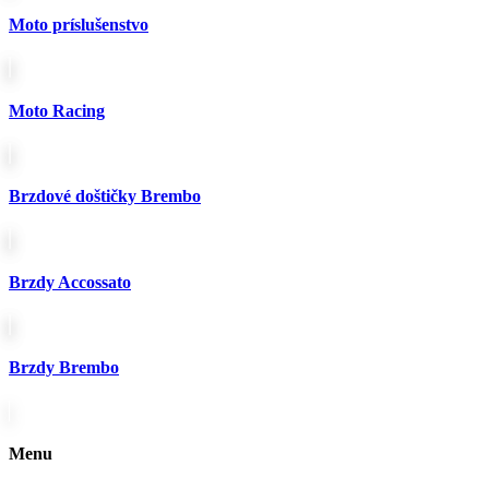
vybrať
Moto príslušenstvo
na
stránke
produktu.
Moto Racing
Brzdové doštičky Brembo
Brzdy Accossato
Brzdy Brembo
Menu