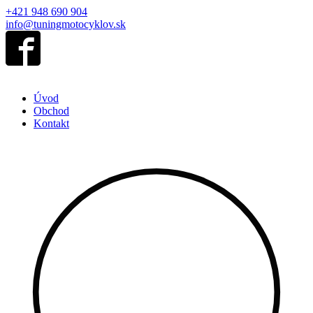
+421 948 690 904
info@tuningmotocyklov.sk
Úvod
Obchod
Kontakt