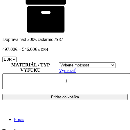
Doprava nad 200€ zadarmo /SR/
Price
497.00
€
–
546.00
€
s DPH
range:
497.00€
through
MATERIÁL / TYP
546.00€
VÝFUKU
Vymazať
množstvo
VÝFUK
MIVV
SUONO
KTM
Pridať do košíka
1290
SUPERDUKE
GT
Popis