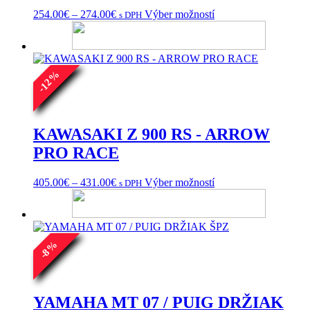
Price
Tento
254.00
€
–
274.00
€
Výber možností
s DPH
range:
produkt
254.00€
má
through
viacero
274.00€
variantov.
%
Možnosti
12
si
-
môžete
vybrať
na
KAWASAKI Z 900 RS - ARROW
stránke
PRO RACE
produktu.
Price
Tento
405.00
€
–
431.00
€
Výber možností
s DPH
range:
produkt
405.00€
má
through
viacero
431.00€
variantov.
Možnosti
%
8
si
-
môžete
vybrať
na
YAMAHA MT 07 / PUIG DRŽIAK
stránke