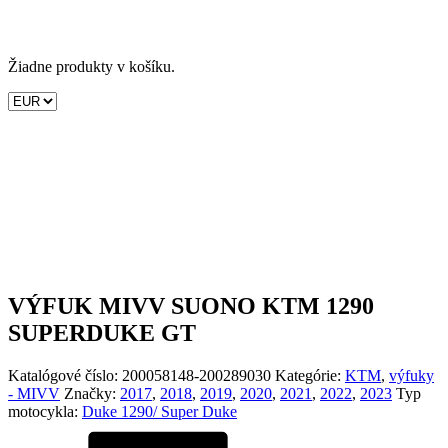
Žiadne produkty v košíku.
VÝFUK MIVV SUONO KTM 1290
SUPERDUKE GT
Katalógové číslo:
200058148-200289030
Kategórie:
KTM
,
výfuky
- MIVV
Značky:
2017
,
2018
,
2019
,
2020
,
2021
,
2022
,
2023
Typ
motocykla:
Duke 1290/ Super Duke