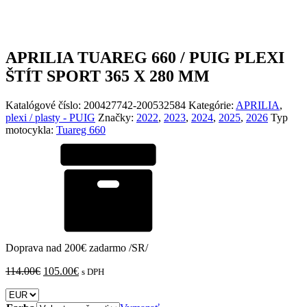
APRILIA TUAREG 660 / PUIG PLEXI
ŠTÍT SPORT 365 X 280 MM
Katalógové číslo:
200427742-200532584
Kategórie:
APRILIA
,
plexi / plasty - PUIG
Značky:
2022
,
2023
,
2024
,
2025
,
2026
Typ
motocykla:
Tuareg 660
Doprava nad 200€ zadarmo /SR/
Pôvodná
Aktuálna
114.00
€
105.00
€
s DPH
cena
cena
bola:
je: