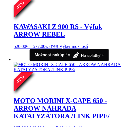
%
Možnosti
12
si
-
môžete
vybrať
na
KAWASAKI Z 900 RS - Výfuk
stránke
ARROW REBEL
produktu.
Price
Tento
520.00
€
–
577.00
€
Výber možností
s DPH
range:
produkt
520.00€
má
through
viacero
577.00€
variantov.
Možnosti
%
si
12
môžete
-
vybrať
na
stránke
MOTO MORINI X-CAPE 650 -
produktu.
ARROW NÁHRADA
KATALYZÁTORA /LINK PIPE/