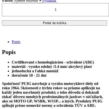
114.00€.
105.00€.
Farba
Vymazať
množstvo
APRILIA
TUAREG
660
/
Pridať do košíka
PUIG
PLEXI
ŠTÍT
SPORT
Popis
365
X
Popis
280
MM
Certifikované s homologizáciou - schválené (ABE)
materiál - vysoko odolný /3-4 mm/
akrylový plast
jednoduchá a ľahká montáž
doručenie 10 - 21 dní
Spoločnosť PUIG navrhuje a vyrába motocyklové diely od
roku 1964. Skúsenosti z týchto rokov sa priamo aplikujú na
každý jeden navrhnutý produkt; z toho dôvodu si dokázali
získať dôveru mnohých profesionálnych jazdcov v súťažiach,
ako sú MOTO GP, WSBK, WSSP... a iných.
Produkty PUIG
spĺňajú prísne nemecké normy a schválenia TÜV a ABE.