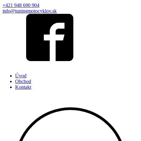
+421 948 690 904
info@tuningmotocyklov.sk
Úvod
Obchod
Kontakt