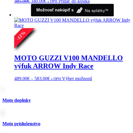
Pôvodná
Aktuálna
385.00
€
340.00
€
Pridať do košíka
s DPH
cena
cena
bola:
je:
385.00€.
340.00€.
%
12
-
MOTO GUZZI V100 MANDELLO
výfuk ARROW Indy Race
Price
Tento
489.00
€
–
583.00
€
Výber možností
s DPH
range:
produkt
489.00€
má
through
viacero
583.00€
variantov.
Moto doplnky
Možnosti
si
môžete
vybrať
Moto príslušenstvo
na
stránke