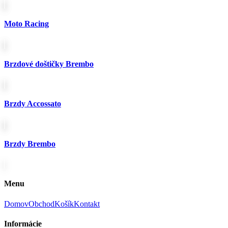
produktu.
Moto Racing
Brzdové doštičky Brembo
Brzdy Accossato
Brzdy Brembo
Menu
Domov
Obchod
Košík
Kontakt
Informácie