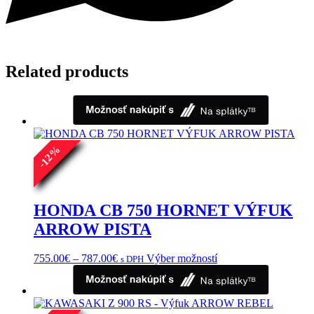
Related products
%
12
-
HONDA CB 750 HORNET VÝFUK
ARROW PISTA
Price
Tento
755.00
€
–
787.00
€
Výber možností
s DPH
range:
produkt
755.00€
má
through
viacero
787.00€
variantov.