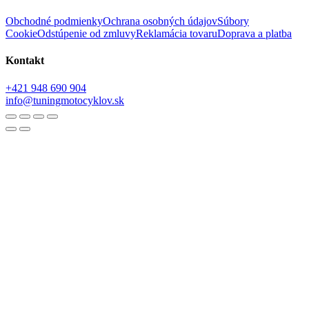
Obchodné podmienky
Ochrana osobných údajov
Súbory
Cookie
Odstúpenie od zmluvy
Reklamácia tovaru
Doprava a platba
Kontakt
+421 948 690 904
info@tuningmotocyklov.sk