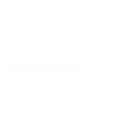
Zadný radiálne brzdové strmeň Accossato 45 MM /
PZ017 /Mini Gp, Pitbike, Scooter
PZ017
225.00€
s DPH