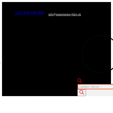
+421 948 690 904
info@tuningmotocyklov.sk
Products
search
Značka motocykla