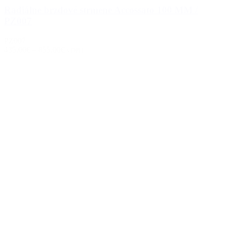
Radiálne brzdové strmene Accossato 100 MM /
PZ007
PZ007
435.00€
–
855.00€
s DPH