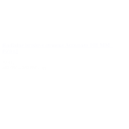
Radiálne brzdové strmene Accossato 108 MM /
PZ012
PZ012
469.00€
–
969.00€
s DPH