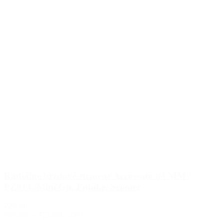
Radiálne brzdové strmene Accossato 84 MM /
PZ014 /Mini Gp, Pitbike, Scooter
PZ014
369.00€
–
725.00€
s DPH