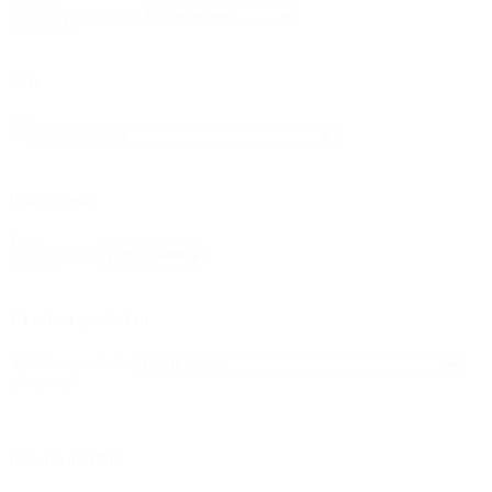
Značka
Značka motocykla
motocykla
Typ
Typ
Typ
Rok výroby
Rok
Rok výroby
výroby
Výrobca produktu
Výrobca
Výrobca produktu
produktu
Resetovať filtre