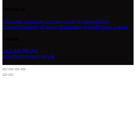
Informácie
Obchodné podmienky
Ochrana osobných údajov
Súbory
Cookie
Odstúpenie od zmluvy
Reklamácia tovaru
Doprava a platba
Kontakt
+421 948 690 904
info@tuningmotocyklov.sk