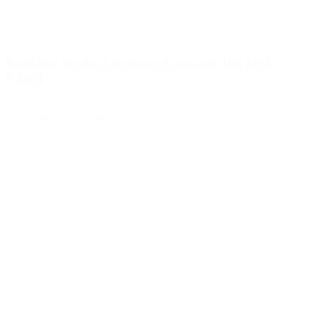
Radiálne brzdové strmene Accossato 108 MM /
PZ001
PZ001
1,655.00€
–
3,655.00€
s DPH