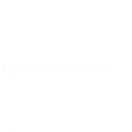
Radiálne brzdové strmene Accossato 108 MM /
PZ004
PZ004
435.00€
–
855.00€
s DPH
1
2
3
4
…
2568
Ďalej »