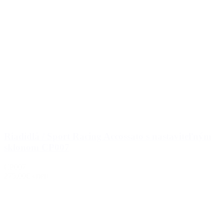
Riadidlá / Sport Racing Accossato s nastaviteľným
sklonom CP007
CP007
275.00€
s DPH