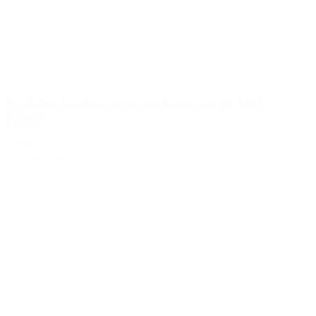
Radiálne brzdové strmene Accossato 60 MM /
PZ009
PZ009
459.00€
s DPH