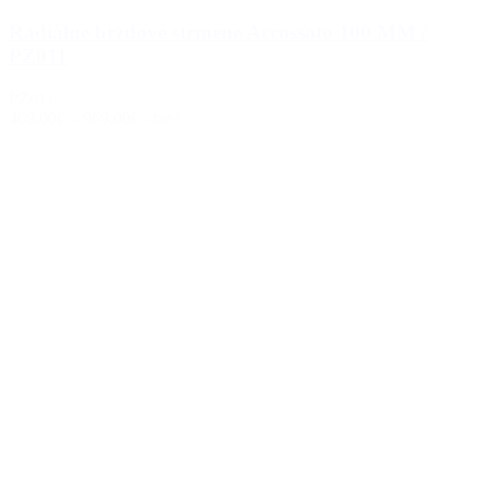
Radiálne brzdové strmene Accossato 100 MM /
PZ011
PZ011
469.00€
–
969.00€
s DPH