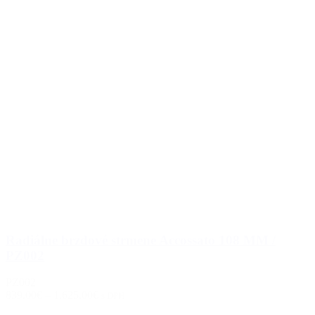
Radiálne brzdové strmene Accossato 108 MM /
PZ002
PZ002
839.00€
–
1,625.00€
s DPH