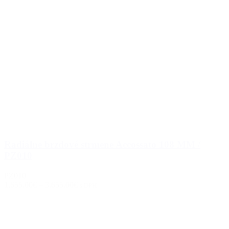
Radiálne brzdové strmene Accossato 108 MM /
PZ010
PZ010
1,655.00€
–
3,655.00€
s DPH