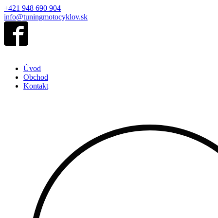
+421 948 690 904
info@tuningmotocyklov.sk
Úvod
Obchod
Kontakt