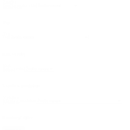
Značka
Značka motocykla
motocykla
Typ
Typ
Typ
Rok výroby
Rok
Rok výroby
výroby
Výrobca produktu
Výrobca
Výrobca produktu
produktu
Resetovať filtre
Resetovať