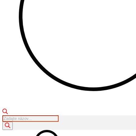
Products
search