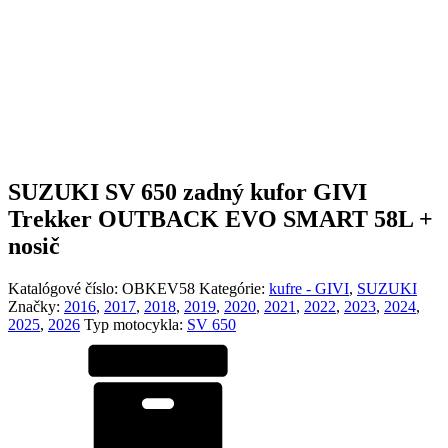
SUZUKI SV 650 zadný kufor GIVI
Trekker OUTBACK EVO SMART 58L +
nosič
Katalógové číslo:
OBKEV58
Kategórie:
kufre - GIVI
,
SUZUKI
Značky:
2016
,
2017
,
2018
,
2019
,
2020
,
2021
,
2022
,
2023
,
2024
,
2025
,
2026
Typ motocykla:
SV 650