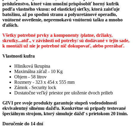
príslušenstvo, ktoré vám umožní prispôsobiť horný kufrík
podľa vlastného vkusu: od elastickej sieťky, ktorá zaisťuje
batožinu, až po spodnú stranu a polyuretánové operadlo,
vnútorné osvetlenie, nepremokavú vnútornú tašku a mnoho
ďalších.
Všetky potrebné prvky a komponenty /platne, držiaky,
skrutky...atď., v závislosti od potreby/ sú dodávané v tejto sade,
k montáži už nie je potrebné nič dokupovať, alebo prerábať.
Vlastnosti kufra
Hliníková škrupina
Maximálna záťaž - 10 Kg
Objem - 58 litrov
Rozmery - 323 x 454 x 555 mm
Zámok - Security lock
Dostatočne veľký priestor pre uloženie dvoch prilieb
GIVI pre svoje produkty garantuje stupeň vodeodolnosti
ekvivalentný silnému dažďu. Konkrétne sú prípady testované
špeciálnym strojom, ktorý simuluje dážď s prietokom 20 l/min.
Doručenie do 14 dní