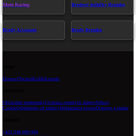
produktu.
Moto Racing
Brzdové doštičky Brembo
Brzdy Accossato
Brzdy Brembo
Menu
Domov
Obchod
Košík
Kontakt
Informácie
Obchodné podmienky
Ochrana osobných údajov
Súbory
Cookie
Odstúpenie od zmluvy
Reklamácia tovaru
Doprava a platba
Kontakt
+421 948 690 904