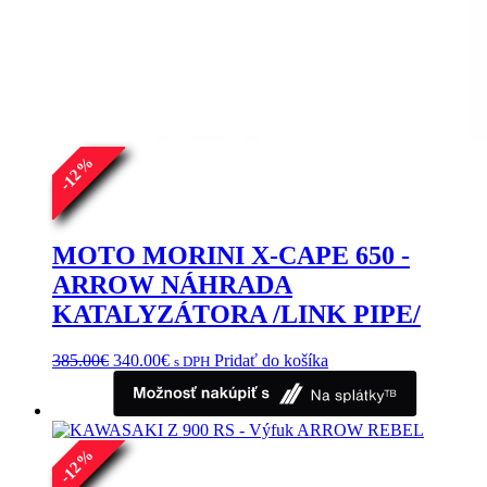
%
12
-
MOTO MORINI X-CAPE 650 -
ARROW NÁHRADA
KATALYZÁTORA /LINK PIPE/
Pôvodná
Aktuálna
385.00
€
340.00
€
Pridať do košíka
s DPH
cena
cena
bola:
je:
385.00€.
340.00€.
%
12
-