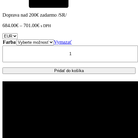
Doprava nad 200€ zadarmo /SR/
Price
684.00
€
–
701.00
€
s DPH
range:
684.00€
through
Farba
Vymazať
701.00€
množstvo
SUZUKI
SV
650
zadný
Pridať do košíka
kufor
GIVI
Trekker
OUTBACK
EVO
SMART
58L
+
nosič