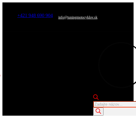
+421 948 690 904
info@tuningmotocyklov.sk
Products
search