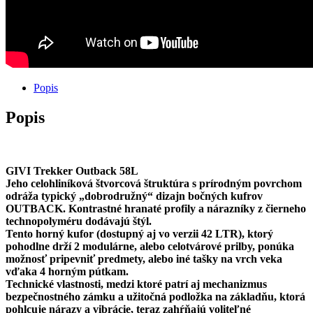
Popis
Popis
GIVI Trekker Outback 58L
Jeho celohliníková štvorcová štruktúra s prírodným povrchom
odráža typický „dobrodružný“ dizajn bočných kufrov
OUTBACK. Kontrastné hranaté profily a nárazníky z čierneho
technopolyméru dodávajú štýl.
Tento horný kufor (dostupný aj vo verzii 42 LTR), ktorý
pohodlne drží 2 modulárne, alebo celotvárové prilby, ponúka
možnosť pripevniť predmety, alebo iné tašky na vrch veka
vďaka 4 horným pútkam.
Technické vlastnosti, medzi ktoré patrí aj mechanizmus
bezpečnostného zámku a užitočná podložka na základňu, ktorá
pohlcuje nárazy a vibrácie, teraz zahŕňajú voliteľné