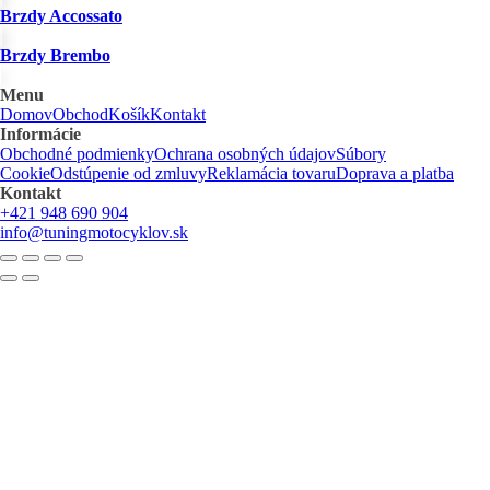
Brzdy Accossato
produktu.
Brzdy Brembo
Menu
Domov
Obchod
Košík
Kontakt
Informácie
Obchodné podmienky
Ochrana osobných údajov
Súbory
Cookie
Odstúpenie od zmluvy
Reklamácia tovaru
Doprava a platba
Kontakt
+421 948 690 904
info@tuningmotocyklov.sk