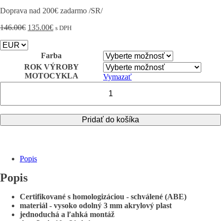
Doprava nad 200€ zadarmo /SR/
Pôvodná
Aktuálna
146.00
€
135.00
€
s DPH
cena
cena
bola:
je:
146.00€.
135.00€.
Farba
ROK VÝROBY
MOTOCYKLA
Vymazať
množstvo
KTM
790
DUKE
Pridať do košíka
PUIG
PLEXI
ŠTÍT
NEW
GENERATION
Popis
SPORT
Popis
Certifikované s homologizáciou - schválené (ABE)
materiál - vysoko odolný 3 mm
akrylový plast
jednoduchá a ľahká montáž