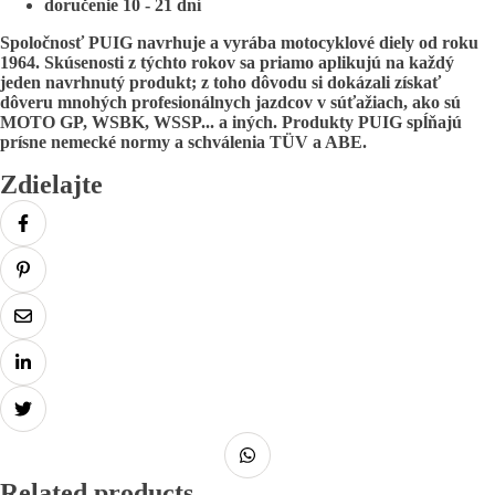
doručenie 10 - 21 dní
Spoločnosť PUIG navrhuje a vyrába motocyklové diely od roku
1964. Skúsenosti z týchto rokov sa priamo aplikujú na každý
jeden navrhnutý produkt; z toho dôvodu si dokázali získať
dôveru mnohých profesionálnych jazdcov v súťažiach, ako sú
MOTO GP, WSBK, WSSP... a iných.
Produkty PUIG spĺňajú
prísne nemecké normy a schválenia TÜV a ABE.
Zdielajte
Related products