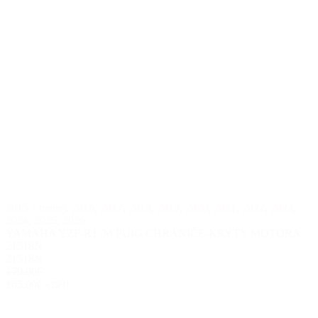
2015 a menej
,
2016
,
2017
,
2018
,
2019
,
2020
,
2021
,
2022
,
2023
,
2024
,
2025
,
2026
YAMAHA YZF-R1 /M PUIG CHRÁNIČE-KRYTY MOTORA
21518N
21518N
179.00€
165.00€
s DPH