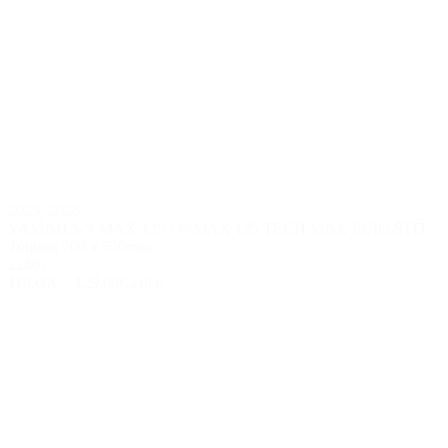
2025
,
2026
YAMAHA N MAX 125 / N MAX 125 TECH MAX PUIG ŠTÍT
Touring 700 x 520mm
22407
119.00€
–
129.00€
s DPH