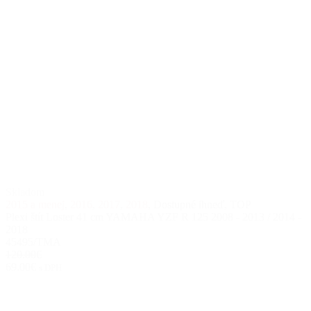
Skladom
2015 a menej
,
2016
,
2017
,
2018
,
Dostupné ihneď
,
TOP
Plexi štít Loster 41 cm YAMAHA YZF R 125 2008 - 2013 / 2014 -
2018
45495/TMA
120.00€
69.00€
s DPH