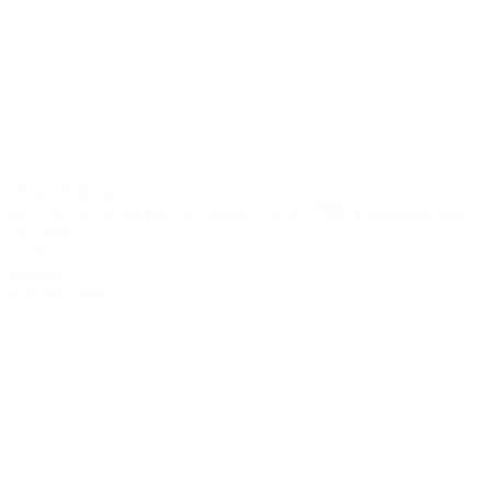
2024
,
2025
,
2026
MOTO GUZZI STELVIO / PUIG PLEXI ŠTÍT TOURING 560 x
385 MM
21484
128.00€
119.00€
s DPH