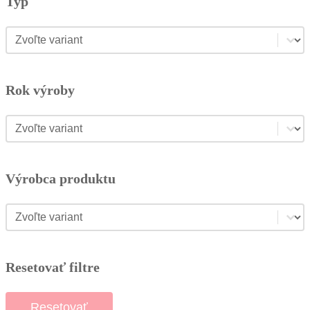
Typ
Typ
Typ
Rok výroby
Rok výroby
Rok výroby
Výrobca produktu
Výrobca produktu
Výrobca produktu
Resetovať filtre
Resetovať