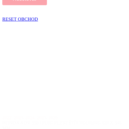
RESET OBCHOD
2022
,
2023
,
2024
,
2025
,
2026
HONDA ADV 350 / PUIG PLEXI ŠTÍT TOURING 628 X 345
MM