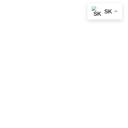
SK
2023
,
2024
,
2025
,
2026
CF MOTO 800 NK PUIG PLEXI ŠTÍT NEW GENERATION
SPORT 355 x 310 MM
21867
145.00€
–
153.00€
s DPH
1
2
Ďalej »
Moto doplnky
Moto príslušenstvo