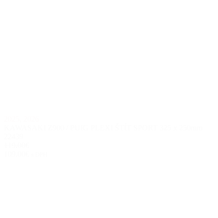
2025
,
2026
KAWASAKI Z900 / PUIG PLEXI ŠTÍT SPORT 325 x 250mm
22439
119.00€
109.00€
s DPH