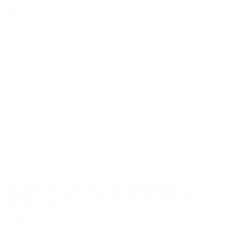
21207
132.00€
–
135.00€
s DPH
Skladom
2021
,
2022
,
2023
,
2024
,
2025
,
2026
,
Dostupné ihneď
SYM JET X 125 / PUIG V-TECH LINE TOURING - PLEXI
ŠTÍT 615 X 470 MM
21534
145.00€