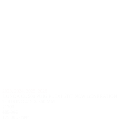
2023
,
2024
,
2025
,
2026
HONDA CL 500 PUIG PLEXI ŠTÍT NEW GENERATION
TOURING 415 X 360 MM
21700
185.00€
175.00€
s DPH