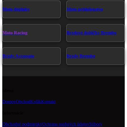
Moto doplnky
Moto príslušenstvo
Moto Racing
Brzdové doštičky Brembo
Brzdy Accossato
Brzdy Brembo
Menu
Domov
Obchod
Košík
Kontakt
Informácie
Obchodné podmienky
Ochrana osobných údajov
Súbory