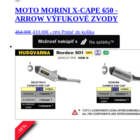
MOTO MORINI X-CAPE 650 -
ARROW VÝFUKOVÉ ZVODY
Pôvodná
Aktuálna
464.00
€
410.00
€
Pridať do košíka
s DPH
cena
cena
bola:
je:
464.00€.
410.00€.
%
11
-