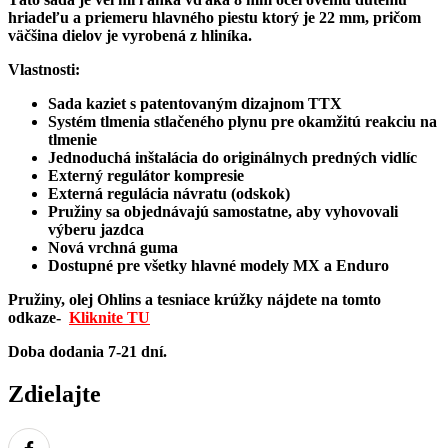
hriadeľu a priemeru hlavného piestu ktorý je 22 mm, pričom
väčšina dielov je vyrobená z hliníka.
Vlastnosti:
Sada kaziet s patentovaným dizajnom TTX
Systém tlmenia stlačeného plynu pre okamžitú reakciu na
tlmenie
Jednoduchá inštalácia do originálnych predných vidlíc
Externý regulátor kompresie
Externá regulácia návratu (odskok)
Pružiny sa objednávajú samostatne, aby vyhovovali
výberu jazdca
Nová vrchná guma
Dostupné pre všetky hlavné modely MX a Enduro
Pružiny, olej Ohlins a tesniace krúžky nájdete na tomto
odkaze-
Kliknite TU
Doba dodania 7-21 dní.
Zdielajte