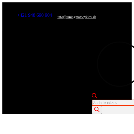
+421 948 690 904
info@tuningmotocyklov.sk
Products
search