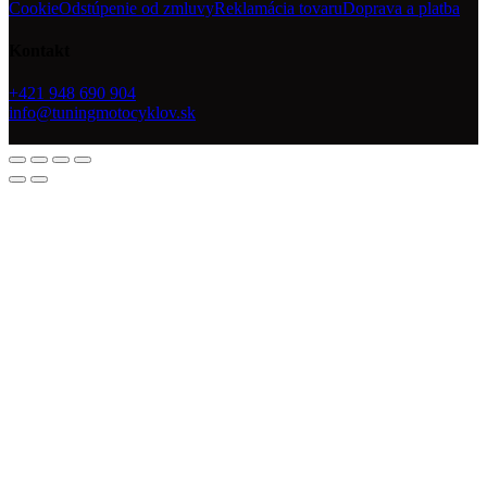
Cookie
Odstúpenie od zmluvy
Reklamácia tovaru
Doprava a platba
Kontakt
+421 948 690 904
info@tuningmotocyklov.sk