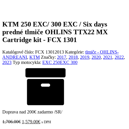
KTM 250 EXC/ 300 EXC / Six days
predné tlmiče OHLINS TTX22 MX
Cartridge kit - FCX 1301
Katalógové číslo:
FCX 13012013
Kategórie:
tlmiče - OHLINS-
ANDREANI
,
KTM
Značky:
2017
,
2018
,
2019
,
2020
,
2021
,
2022
,
2023
Typ motocykla:
EXC 250
EXC 300
Doprava nad 200€ zadarmo /SR/
Pôvodná
Aktuálna
1,706.00
€
1,579.00
€
s DPH
cena
cena