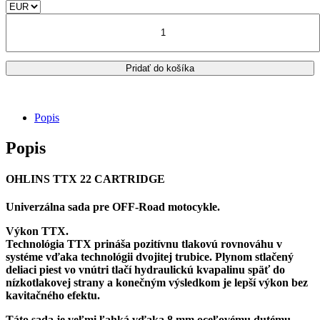
bola:
je:
množstvo
1,706.00€.
1,579.00€.
KTM
250
EXC/
Pridať do košíka
300
EXC
/
Six
Popis
days
predné
Popis
tlmiče
OHLINS
TTX22
OHLINS TTX 22 CARTRIDGE
MX
Cartridge
Univerzálna sada pre OFF-Road motocykle.
kit
-
Výkon TTX.
FCX
Technológia TTX prináša pozitívnu tlakovú rovnováhu v
1301
systéme vďaka technológii dvojitej trubice. Plynom stlačený
deliaci piest vo vnútri tlačí hydraulickú kvapalinu späť do
nízkotlakovej strany a konečným výsledkom je lepší výkon bez
kavitačného efektu.
Táto sada je veľmi ľahká vďaka 8 mm oceľovému dutému