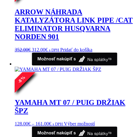
ARROW NÁHRADA
KATALYZÁTORA LINK PIPE /CAT
ELIMINATOR HUSQVARNA
NORDEN 901
Pôvodná
Aktuálna
352.00
€
312.00
€
Pridať do košíka
s DPH
cena
cena
bola:
je:
352.00€.
312.00€.
%
8
-
YAMAHA MT 07 / PUIG DRŽIAK
ŠPZ
Price
Tento
128.00
€
–
161.00
€
Výber možností
s DPH
range:
produkt
128.00€
má