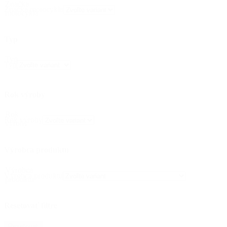
Značka
Značka motocykla
motocykla
Typ
Typ
Typ
Rok výroby
Rok
Rok výroby
výroby
Výrobca produktu
Výrobca
Výrobca produktu
produktu
Resetovať filtre
Resetovať