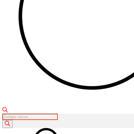
Products
search