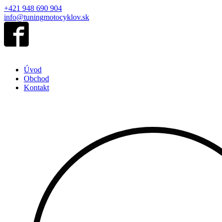
+421 948 690 904
info@tuningmotocyklov.sk
Úvod
Obchod
Kontakt