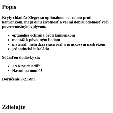
2020
Popis
Zieger
-
kryt
Kryty chladiča Zieger sú optimálnou ochranou proti
chladiča
kamienkom, majú dlhú životnosť a veľmi dobrú odolnosť voči
poveternostným vplyvom.
optimálna ochrana proti kamienkom
montáž k pôvodným bodom
materiál - nehrdzavejúca oceľ s práškovým nástrekom
jednoduchá inštalácia
Súčasťou dodávky sú:
1 x kryt chladiča
Návod na montáž
Doručenie 7-21 dní
Zdielajte