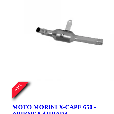
môžete
vybrať
na
stránke
produktu.
%
12
-
MOTO MORINI X-CAPE 650 -
ARROW NÁHRADA