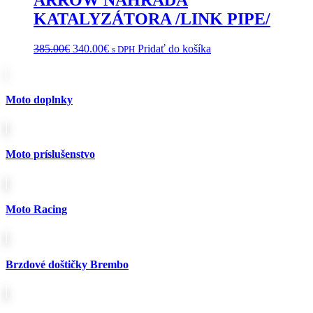
KATALYZÁTORA /LINK PIPE/
Pôvodná
Aktuálna
385.00
€
340.00
€
Pridať do košíka
s DPH
cena
cena
bola:
je:
385.00€.
340.00€.
Moto doplnky
Moto príslušenstvo
Moto Racing
Brzdové doštičky Brembo