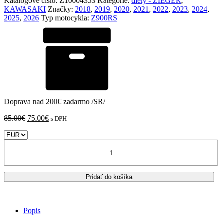
Katalógové číslo:
Z10004353
Kategórie:
diely - ZIEGER
,
KAWASAKI
Značky:
2018
,
2019
,
2020
,
2021
,
2022
,
2023
,
2024
,
2025
,
2026
Typ motocykla:
Z900RS
Doprava nad 200€ zadarmo /SR/
Pôvodná
Aktuálna
85.00
€
75.00
€
s DPH
cena
cena
bola:
je:
množstvo
85.00€.
75.00€.
KAWASAKI
Z
900
Pridať do košíka
RS
Cafe
Racer
2018
Popis
-