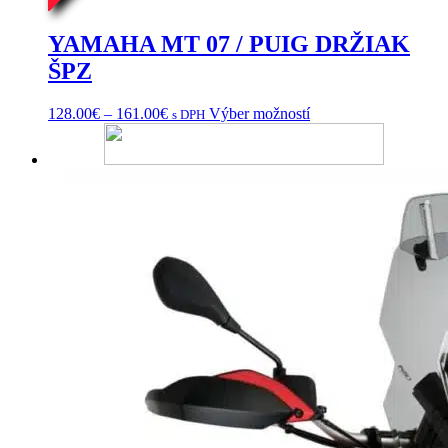
YAMAHA MT 07 / PUIG DRŽIAK
ŠPZ
Price
Tento
128.00
€
–
161.00
€
Výber možností
s DPH
range:
produkt
128.00€
má
through
viacero
161.00€
variantov.
Možnosti
si
môžete
vybrať
na
stránke
produktu.