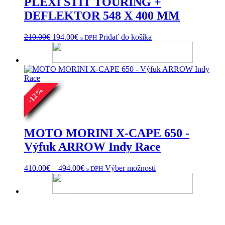
PLEXI ŠTÍT TOURING +
DEFLEKTOR 548 X 400 MM
Pôvodná
Aktuálna
210.00
€
194.00
€
Pridať do košíka
s DPH
cena
cena
bola:
je:
210.00€.
194.00€.
%
12
-
MOTO MORINI X-CAPE 650 -
Výfuk ARROW Indy Race
Price
Tento
410.00
€
–
494.00
€
Výber možností
s DPH
range:
produkt
410.00€
má
through
viacero
494.00€
variantov.
Možnosti
si