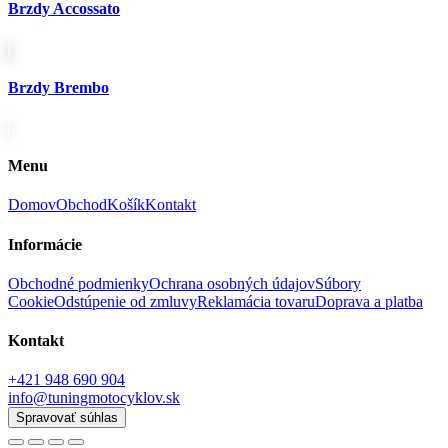
Brzdy Accossato
Brzdy Brembo
Menu
Domov
Obchod
Košík
Kontakt
Informácie
Obchodné podmienky
Ochrana osobných údajov
Súbory
Cookie
Odstúpenie od zmluvy
Reklamácia tovaru
Doprava a platba
Kontakt
+421 948 690 904
info@tuningmotocyklov.sk
Spravovať súhlas