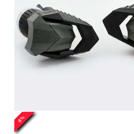
%
8
-