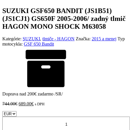
SUZUKI GSF650 BANDIT (JS1B51)
(JS1CJ1) GS650F 2005-2006/ zadný tlmič
HAGON MONO SHOCK M63058
Kategórie:
SUZUKI
,
tlmiče - HAGON
Značka:
2015 a menej
Typ
motocykla:
GSF 650 Bandit
Doprava nad 200€ zadarmo /SR/
Pôvodná
Aktuálna
744.00
€
689.00
€
s DPH
cena
cena
bola:
je:
množstvo
744.00€.
689.00€.
SUZUKI
GSF650