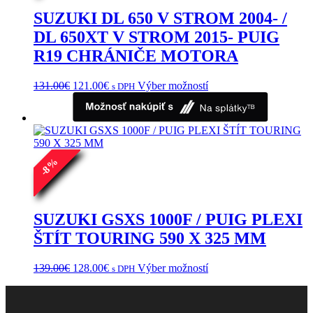
SUZUKI DL 650 V STROM 2004- /
DL 650XT V STROM 2015- PUIG
R19 CHRÁNIČE MOTORA
Pôvodná
Aktuálna
Tento
131.00
€
121.00
€
Výber možností
s DPH
cena
cena
produkt
bola:
je:
má
131.00€.
121.00€.
viacero
variantov.
Možnosti
si
%
8
môžete
-
vybrať
na
stránke
SUZUKI GSXS 1000F / PUIG PLEXI
produktu.
ŠTÍT TOURING 590 X 325 MM
Pôvodná
Aktuálna
Tento
139.00
€
128.00
€
Výber možností
s DPH
cena
cena
produkt
bola:
je:
má
139.00€.
128.00€.
viacero