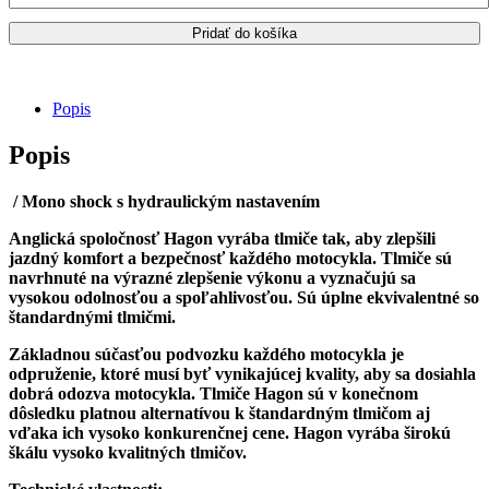
BANDIT
Pridať do košíka
(JS1B51)
(JS1CJ1)
GS650F
2005-
Popis
2006/
zadný
Popis
tlmič
HAGON
MONO
/ Mono shock s hydraulickým nastavením
SHOCK
M63058
Anglická spoločnosť Hagon vyrába tlmiče tak, aby zlepšili
jazdný komfort a bezpečnosť každého motocykla. Tlmiče sú
navrhnuté na výrazné zlepšenie výkonu a vyznačujú sa
vysokou odolnosťou a spoľahlivosťou. Sú úplne ekvivalentné so
štandardnými tlmičmi.
Základnou súčasťou podvozku každého motocykla je
odpruženie, ktoré musí byť vynikajúcej kvality, aby sa dosiahla
dobrá odozva motocykla. Tlmiče Hagon sú v konečnom
dôsledku platnou alternatívou k štandardným tlmičom aj
vďaka ich vysoko konkurenčnej cene. Hagon vyrába širokú
škálu vysoko kvalitných tlmičov.