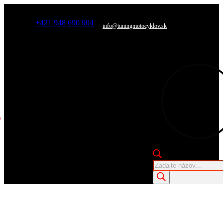
+421 948 690 904
info@tuningmotocyklov.sk
Products
search