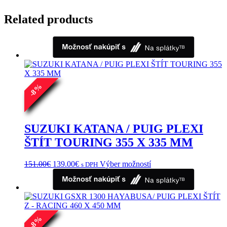
Related products
%
8
-
SUZUKI KATANA / PUIG PLEXI
ŠTÍT TOURING 355 X 335 MM
Pôvodná
Aktuálna
Tento
151.00
€
139.00
€
Výber možností
s DPH
cena
cena
produkt
bola:
je:
má
151.00€.
139.00€.
viacero
variantov.
Možnosti
si
%
8
-