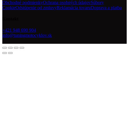
Obchodné podmienky
Ochrana osobných údajov
Súbory
Cookie
Odstúpenie od zmluvy
Reklamácia tovaru
Doprava a platba
Kontakt
+421 948 690 904
info@tuningmotocyklov.sk