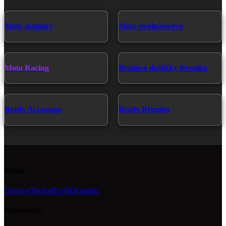
variantov.
Možnosti
si
Moto doplnky
Moto príslušenstvo
môžete
vybrať
na
stránke
produktu.
Moto Racing
Brzdové doštičky Brembo
Brzdy Accossato
Brzdy Brembo
Menu
Domov
Obchod
Košík
Kontakt
Informácie