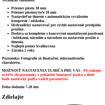
Technické vlastnosti:
Priemer piestu 38 mm
Priemer piestnej tyče 18 mm
Nastaviteľné tlmenie s automatickým vyvážením
kompresie / odskoku.
Hydraulický nastavovač pre rýchle nastavenie predpätia
pružiny.
Dodáva sa kompletne s koncovými montážnymi puzdrami
/ ložiskami, náradím a návodom na nastavenie pružín a
tlmenia.
Najlepší pomer kvalita/cena
Záruka 2 roky
Poznámka: Fotografie sú ilustračné, informatívneho
charakteru.
MOŽNOSŤ NASTAVENIA TLMIČA PRE VÁS -
Pri nákupe
uveďte /do poznámky v pokladni/ hmotnosť jazdca a tlmič
bude nastavený podľa vašich parametrov.
Doba dodania 7-28 dní.
Zdielajte