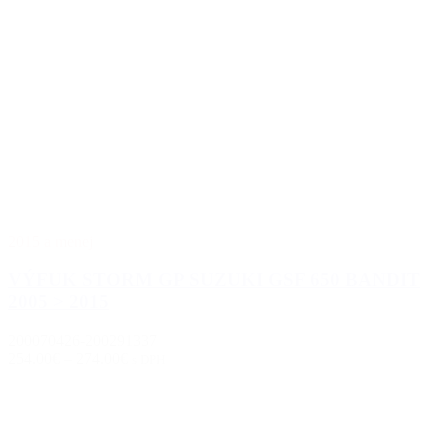
2015 a menej
VÝFUK STORM GP SUZUKI GSF 650 BANDIT
2005 > 2015
200070426-200291337
254.00€
–
274.00€
s DPH