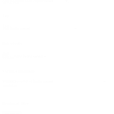
Značka motocykla
motocykla
Typ
Typ
Typ
Rok výroby
Rok
Rok výroby
výroby
Výrobca produktu
Výrobca
Výrobca produktu
produktu
Resetovať filtre