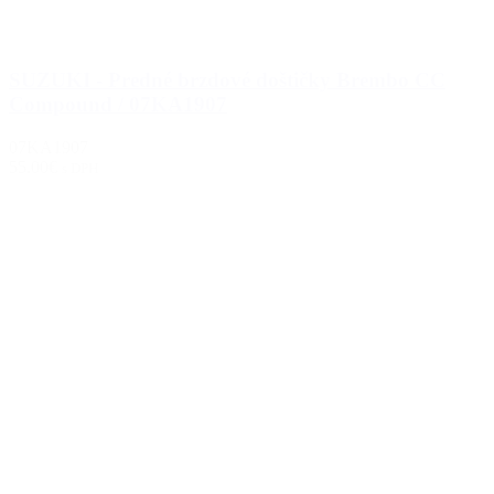
SUZUKI - Predné brzdové doštičky Brembo CC
Compound / 07KA1907
07KA1907
55.00€
s DPH