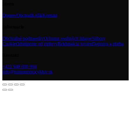
Menu
Domov
Obchod
Košík
Kontakt
Informácie
Obchodné podmienky
Ochrana osobných údajov
Súbory
Cookie
Odstúpenie od zmluvy
Reklamácia tovaru
Doprava a platba
Kontakt
+421 948 690 904
info@tuningmotocyklov.sk