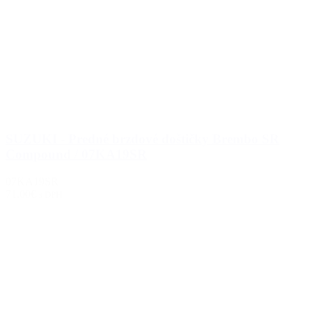
SUZUKI - Predné brzdové doštičky Brembo SR
Compound / 07KA19SR
07KA19SR
71.00€
s DPH