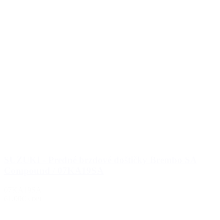
SUZUKI - Predné brzdové doštičky Brembo SA
Compound / 07KA19SA
07KA19SA
61.00€
s DPH