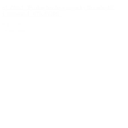
SUZUKI - Predné brzdové doštičky Brembo RC
Compound / 07KA13RC
07KA13RC
74.00€
s DPH