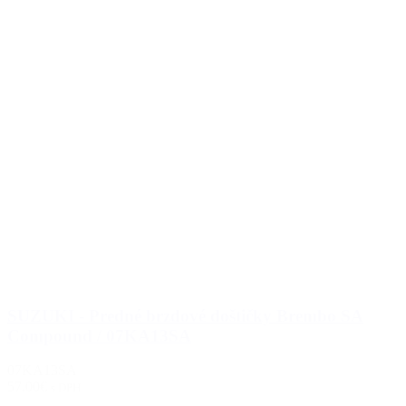
SUZUKI - Predné brzdové doštičky Brembo SA
Compound / 07KA13SA
07KA13SA
57.00€
s DPH