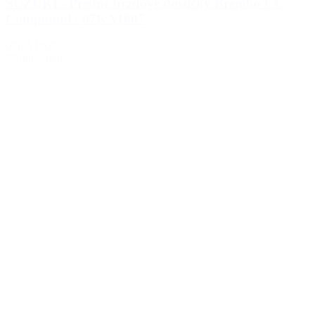
SUZUKI - Predné brzdové doštičky Brembo CC
Compound / 07KA1807
07KA1807
55.00€
s DPH