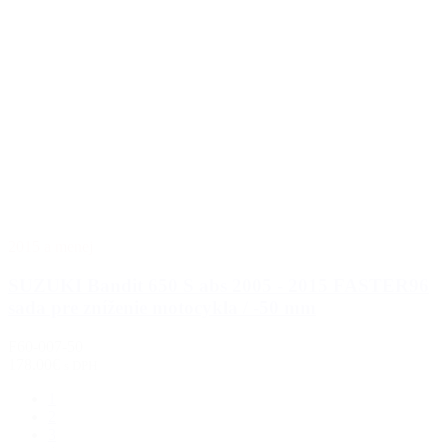
2015 a menej
SUZUKI Bandit 650 S abs 2005 - 2015 FASTER96
sada pre zníženie motocykla / -50 mm
F60-007-50
178.00€
s DPH
1
2
3