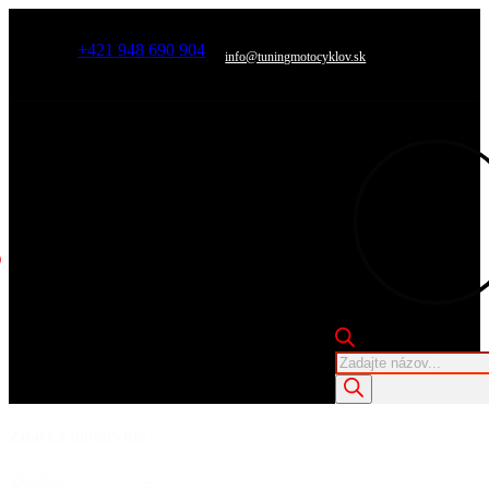
+421 948 690 904
info@tuningmotocyklov.sk
Products
search
Značka motocykla
Značka