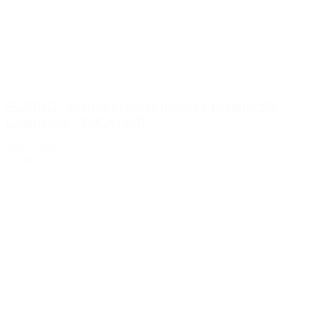
SUZUKI - Predné brzdové doštičky Brembo SR
Compound / 07KA13SR
07KA13SR
60.00€
s DPH