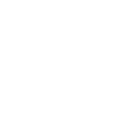
SUZUKI - Predné brzdové doštičky Brembo SR
Compound / 07KA18SR
07KA18SR
71.00€
s DPH