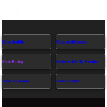
4
…
2568
Ďalej »
Moto doplnky
Moto príslušenstvo
Moto Racing
Brzdové doštičky Brembo
Brzdy Accossato
Brzdy Brembo