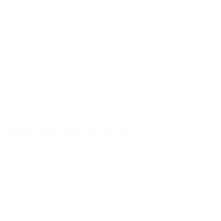
2015 a menej
Suzuki GSF BANDIT 650 2006>11 (KAYABA 41)
predné tlmiče Andreani Misano EVO 2
305/S25E
720.00€
665.00€
s DPH