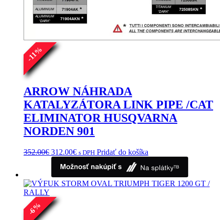
%
11
-
ARROW NÁHRADA
KATALYZÁTORA LINK PIPE /CAT
ELIMINATOR HUSQVARNA
NORDEN 901
Pôvodná
Aktuálna
352.00
€
312.00
€
Pridať do košíka
s DPH
cena
cena
bola:
je:
352.00€.
312.00€.
%
6
-