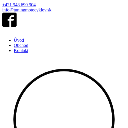
+421 948 690 904
info@tuningmotocyklov.sk
Úvod
Obchod
Kontakt