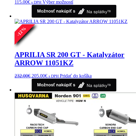
Tento
115.00
€
Výber možností
s DPH
produkt
má
viacero
variantov.
%
Možnosti
12
si
-
môžete
vybrať
na
APRILIA SR 200 GT - Katalyzátor
stránke
ARROW 11051KZ
produktu.
Pôvodná
Aktuálna
232.00
€
205.00
€
Pridať do košíka
s DPH
cena
cena
bola:
je:
232.00€.
205.00€.