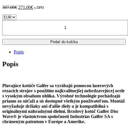
Pôvodná
Aktuálna
307.00
€
271.00
€
s DPH
cena
cena
bola:
je:
množstvo
307.00€.
271.00€.
Yamaha
XSR
900
Pridať do košíka
GALFER
plávajúci
Popis
predný
brzdový
Popis
kotúč
Plavajúce kotúče Galfer sa vyrábajú pomocou laserových
rezacích strojov s použitím najkvalitnejšej nehrdzavejúcej ocele
s vysokým obsahom uhlíka. Výrobné technológie pochádzajú
priamo zo súťaží a sú dostupné všetkým používateľom. Montáž
nevyžaduje držiaky ani ďalšie diely a je kompatibilná s
originálnymi náhradnými dielmi. Brzdový kotúč Galfer Disc
Wave® je vlastníctvom spoločnosti Industrias Galfer SA s
chráneným patentom v Európe a Amerike.