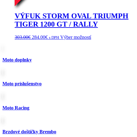
VÝFUK STORM OVAL TRIUMPH
TIGER 1200 GT / RALLY
Pôvodná
Aktuálna
Tento
303.00
€
284.00
€
Výber možností
s DPH
cena
cena
produkt
bola:
je:
má
303.00€.
284.00€.
viacero
variantov.
Moto doplnky
Možnosti
si
môžete
vybrať
Moto príslušenstvo
na
stránke
produktu.
Moto Racing
Brzdové doštičky Brembo