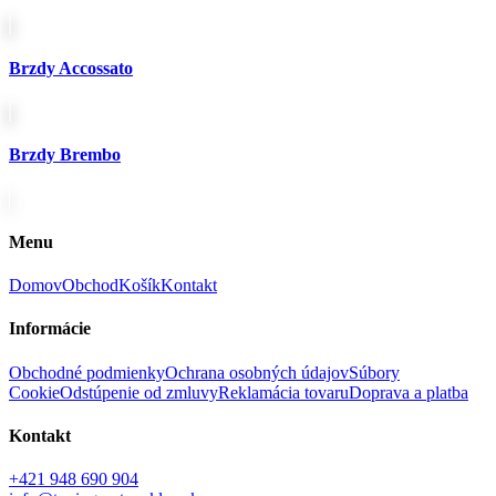
Brzdy Accossato
Brzdy Brembo
Menu
Domov
Obchod
Košík
Kontakt
Informácie
Obchodné podmienky
Ochrana osobných údajov
Súbory
Cookie
Odstúpenie od zmluvy
Reklamácia tovaru
Doprava a platba
Kontakt
+421 948 690 904