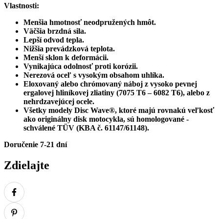
Vlastnosti:
Menšia hmotnosť neodpružených hmôt.
Väčšia brzdná sila.
Lepší odvod tepla.
Nižšia prevádzková teplota.
Menší sklon k deformácii.
Vynikajúca odolnosť proti korózii.
Nerezová oceľ s vysokým obsahom uhlíka.
Eloxovaný alebo chrómovaný náboj z vysoko pevnej
ergalovej hliníkovej zliatiny (7075 T6 – 6082 T6), alebo z
nehrdzavejúcej ocele.
Všetky modely Disc Wave®, ktoré majú rovnakú veľkosť
ako originálny disk motocykla, sú homologované -
schválené TÜV (KBA č. 61147/61148).
Doručenie 7-21 dní
Zdielajte