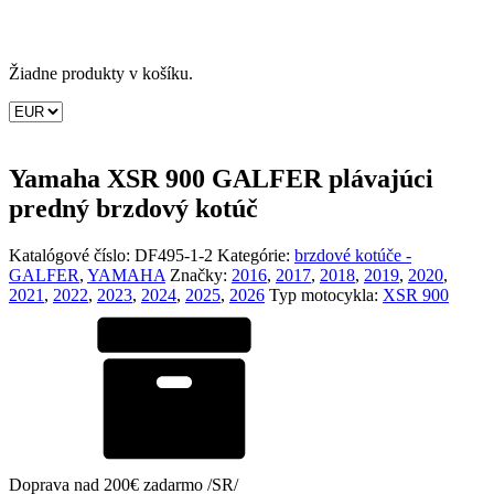
Žiadne produkty v košíku.
Yamaha XSR 900 GALFER plávajúci
predný brzdový kotúč
Katalógové číslo:
DF495-1-2
Kategórie:
brzdové kotúče -
GALFER
,
YAMAHA
Značky:
2016
,
2017
,
2018
,
2019
,
2020
,
2021
,
2022
,
2023
,
2024
,
2025
,
2026
Typ motocykla:
XSR 900
Doprava nad 200€ zadarmo /SR/