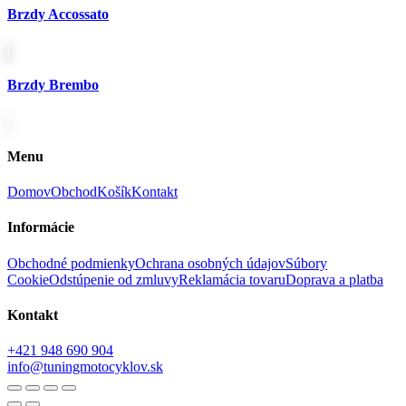
Brzdy Accossato
Brzdy Brembo
Menu
Domov
Obchod
Košík
Kontakt
Informácie
Obchodné podmienky
Ochrana osobných údajov
Súbory
Cookie
Odstúpenie od zmluvy
Reklamácia tovaru
Doprava a platba
Kontakt
+421 948 690 904
info@tuningmotocyklov.sk