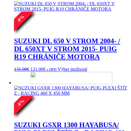
191.00€.
176.00€.
%
8
-
SUZUKI DL 650 V STROM 2004- /
DL 650XT V STROM 2015- PUIG
R19 CHRÁNIČE MOTORA
Pôvodná
Aktuálna
Tento
131.00
€
121.00
€
Výber možností
s DPH
cena
cena
produkt
bola:
je:
má
131.00€.
121.00€.
viacero
variantov.
Možnosti
si
%
8
môžete
-
vybrať
na
stránke
SUZUKI GSXR 1300 HAYABUSA/
produktu.