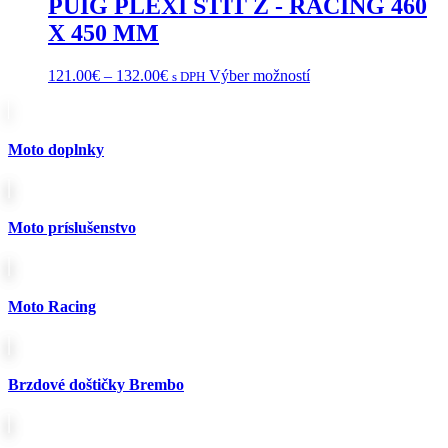
PUIG PLEXI ŠTÍT Z - RACING 460
X 450 MM
Price
Tento
121.00
€
–
132.00
€
Výber možností
s DPH
range:
produkt
121.00€
má
through
viacero
132.00€
variantov.
Moto doplnky
Možnosti
si
môžete
vybrať
Moto príslušenstvo
na
stránke
produktu.
Moto Racing
Brzdové doštičky Brembo