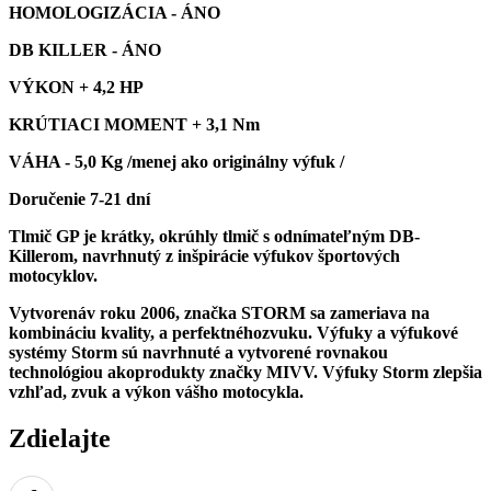
HOMOLOGIZÁCIA - ÁNO
DB KILLER - ÁNO
VÝKON + 4,2 HP
KRÚTIACI MOMENT + 3,1 Nm
VÁHA - 5,0 Kg /menej ako originálny výfuk /
Doručenie 7-21 dní
Tlmič GP je krátky, okrúhly tlmič s odnímateľným DB-
Killerom, navrhnutý z inšpirácie výfukov športových
motocyklov.
Vytvorenáv roku 2006, značka STORM sa zameriava na
kombináciu kvality, a perfektnéhozvuku. Výfuky a výfukové
systémy Storm sú navrhnuté a vytvorené rovnakou
technológiou akoprodukty značky MIVV.
Výfuky Storm zlepšia
vzhľad, zvuk a výkon vášho motocykla.
Zdielajte