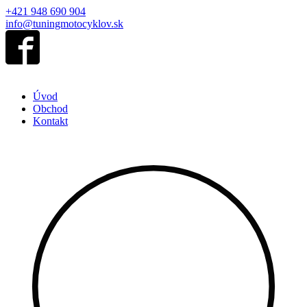
+421 948 690 904
info@tuningmotocyklov.sk
Úvod
Obchod
Kontakt