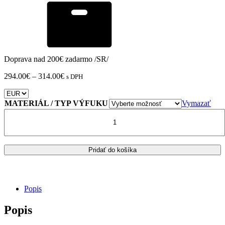
Doprava nad 200€ zadarmo /SR/
Price
294.00
€
–
314.00
€
s DPH
range:
294.00€
through
MATERIÁL / TYP VÝFUKU
Vymazať
314.00€
množstvo
VÝFUK
STORM
GP
CARBON
Pridať do košíka
END
SUZUKI
GSF
650
Popis
BANDIT
2005
Popis
>
2015