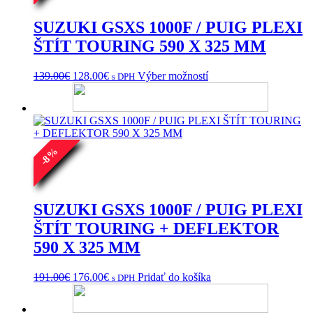
SUZUKI GSXS 1000F / PUIG PLEXI
ŠTÍT TOURING 590 X 325 MM
Pôvodná
Aktuálna
Tento
139.00
€
128.00
€
Výber možností
s DPH
cena
cena
produkt
bola:
je:
má
139.00€.
128.00€.
viacero
variantov.
Možnosti
si
%
8
môžete
-
vybrať
na
stránke
SUZUKI GSXS 1000F / PUIG PLEXI
produktu.
ŠTÍT TOURING + DEFLEKTOR
590 X 325 MM
Pôvodná
Aktuálna
191.00
€
176.00
€
Pridať do košíka
s DPH
cena
cena
bola:
je: