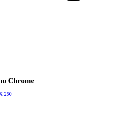
eno Chrome
X 250