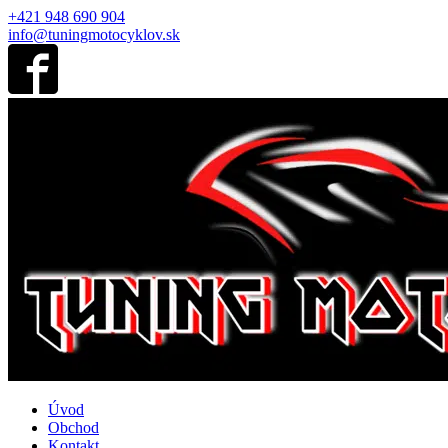
+421 948 690 904
info@tuningmotocyklov.sk
Úvod
Obchod
Kontakt