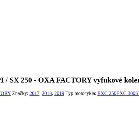
I / SX 250 - OXA FACTORY výfukové kol
CTORY
Značky:
2017
,
2018
,
2019
Typ motocykla:
EXC 250
EXC 300
S