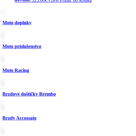
617.00
€
525.00
€
Pridať do košíka
s DPH
cena
cena
bola:
je:
617.00€.
525.00€.
Moto doplnky
Moto príslušenstvo
Moto Racing
Brzdové doštičky Brembo
Brzdy Accossato