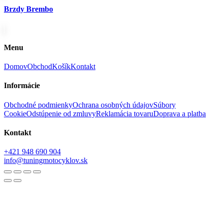
Brzdy Brembo
Menu
Domov
Obchod
Košík
Kontakt
Informácie
Obchodné podmienky
Ochrana osobných údajov
Súbory
Cookie
Odstúpenie od zmluvy
Reklamácia tovaru
Doprava a platba
Kontakt
+421 948 690 904
info@tuningmotocyklov.sk