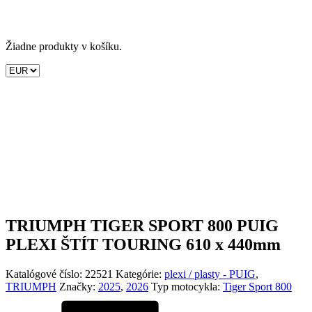
Žiadne produkty v košíku.
TRIUMPH TIGER SPORT 800 PUIG
PLEXI ŠTÍT TOURING 610 x 440mm
Katalógové číslo:
22521
Kategórie:
plexi / plasty - PUIG
,
TRIUMPH
Značky:
2025
,
2026
Typ motocykla:
Tiger Sport 800