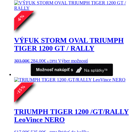
198.00€
variantov.
Možnosti
si
%
6
môžete
-
vybrať
na
stránke
VÝFUK STORM OVAL TRIUMPH
produktu.
TIGER 1200 GT / RALLY
Pôvodná
Aktuálna
Tento
303.00
€
284.00
€
Výber možností
s DPH
cena
cena
produkt
bola:
je:
má
303.00€.
284.00€.
viacero
variantov.
%
Možnosti
15
si
-
môžete
vybrať
na
TRIUMPH TIGER 1200 /GT/RALLY
stránke
LeoVince NERO
produktu.
Pôvodná
Aktuálna