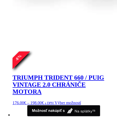
%
8
-
TRIUMPH TRIDENT 660 / PUIG
VINTAGE 2.0 CHRÁNIČE
MOTORA
Price
Tento
176.00
€
–
198.00
€
Výber možností
s DPH
range:
produkt
176.00€
má
through
viacero