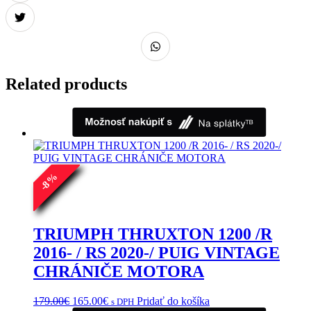
Related products
%
8
-
TRIUMPH THRUXTON 1200 /R
2016- / RS 2020-/ PUIG VINTAGE
CHRÁNIČE MOTORA
Pôvodná
Aktuálna
179.00
€
165.00
€
Pridať do košíka
s DPH