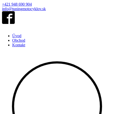
+421 948 690 904
info@tuningmotocyklov.sk
Úvod
Obchod
Kontakt