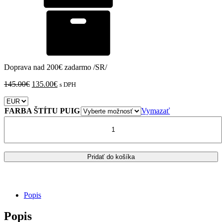
Doprava nad 200€ zadarmo /SR/
Pôvodná
Aktuálna
145.00
€
135.00
€
s DPH
cena
cena
bola:
je:
145.00€.
135.00€.
FARBA ŠTÍTU PUIG
Vymazať
množstvo
TRIUMPH
TIGER
SPORT
800
Pridať do košíka
PUIG
PLEXI
ŠTÍT
TOURING
Popis
610
x
Popis
440mm