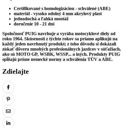
Certifikované s homologizáciou - schválené (ABE)
materiál - vysoko odolný 4 mm
akrylový plast
jednoduchá a ľahká montáž
doručenie 10 - 21 dní
Spoločnosť PUIG navrhuje a vyrába motocyklové diely od
roku 1964. Skúsenosti z týchto rokov sa priamo aplikujú na
každý jeden navrhnutý produkt; z toho dôvodu si dokázali
získať dôveru mnohých profesionálnych jazdcov v súťažiach,
ako sú MOTO GP, WSBK, WSSP... a iných.
Produkty PUIG
spĺňajú prísne nemecké normy a schválenia TÜV a ABE.
Zdielajte