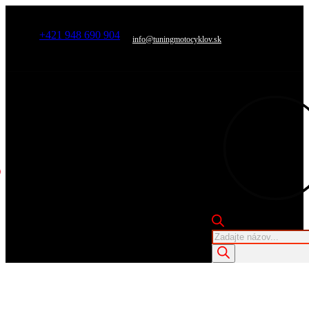
+421 948 690 904
info@tuningmotocyklov.sk
Products
search