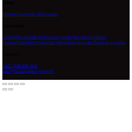
Menu
Domov
Obchod
Košík
Kontakt
Informácie
Obchodné podmienky
Ochrana osobných údajov
Súbory
Cookie
Odstúpenie od zmluvy
Reklamácia tovaru
Doprava a platba
Kontakt
+421 948 690 904
info@tuningmotocyklov.sk