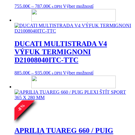
Price
Tento
755.00
€
–
787.00
€
Výber možností
s DPH
range:
produkt
755.00€
má
through
viacero
787.00€
variantov.
Možnosti
si
DUCATI MULTISTRADA V4
môžete
vybrať
VÝFUK TERMIGNONI
na
D21008040ITC-TTC
stránke
produktu.
Price
Tento
885.00
€
–
935.00
€
Výber možností
s DPH
range:
produkt
885.00€
má
through
viacero
935.00€
variantov.
Možnosti
si
%
8
môžete
-
vybrať
na
stránke
APRILIA TUAREG 660 / PUIG
produktu.