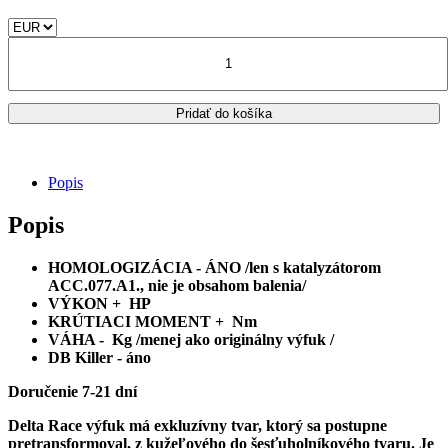
cena
cena
bola:
je:
množstvo
1,235.00€.
1,102.00€.
TRIUMPH
TIGER
SPORT
Pridať do košíka
660
KOMPLETNÝ
VÝFUKOVÝ
SYSTÉM
Popis
MIVV
DELTA
Popis
RACE
HOMOLOGIZÁCIA - ÁNO /len s katalyzátorom
ACC.077.A1., nie je obsahom balenia/
VÝKON + HP
KRÚTIACI MOMENT + Nm
VÁHA - Kg /menej ako originálny výfuk /
DB Killer - áno
Doručenie 7-21 dní
Delta Race výfuk má exkluzívny tvar, ktorý sa postupne
pretransformoval, z kužeľového do šesťuholníkového tvaru. Je