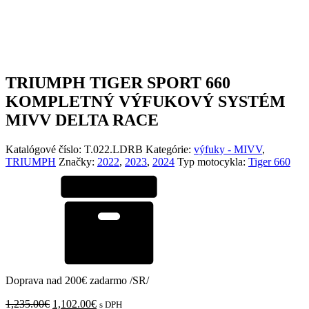
TRIUMPH TIGER SPORT 660
KOMPLETNÝ VÝFUKOVÝ SYSTÉM
MIVV DELTA RACE
Katalógové číslo:
T.022.LDRB
Kategórie:
výfuky - MIVV
,
TRIUMPH
Značky:
2022
,
2023
,
2024
Typ motocykla:
Tiger 660
Doprava nad 200€ zadarmo /SR/
Pôvodná
Aktuálna
1,235.00
€
1,102.00
€
s DPH