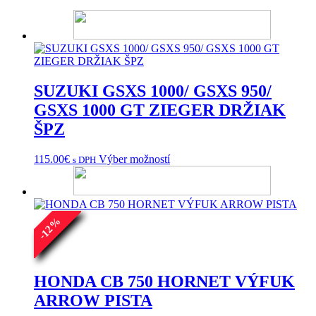
SUZUKI GSXS 1000/ GSXS 950/
GSXS 1000 GT ZIEGER DRŽIAK
ŠPZ
Tento
115.00
€
Výber možností
s DPH
produkt
má
viacero
variantov.
%
Možnosti
12
si
-
môžete
vybrať
na
HONDA CB 750 HORNET VÝFUK
stránke
ARROW PISTA
produktu.