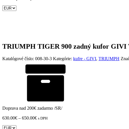
TRIUMPH TIGER 900 zadný kufor GIVI Tr
Katalógové číslo:
008-30-3
Kategórie:
kufre - GIVI
,
TRIUMPH
Zna
Doprava nad 200€ zadarmo /SR/
Price
630.00
€
–
650.00
€
s DPH
range:
630.00€