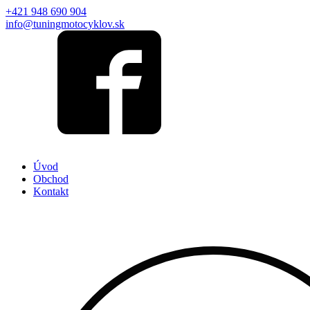
+421 948 690 904
info@tuningmotocyklov.sk
Úvod
Obchod
Kontakt