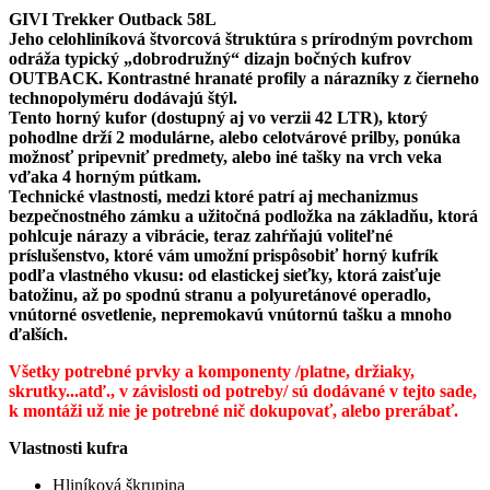
GIVI Trekker Outback 58L
Jeho celohliníková štvorcová štruktúra s prírodným povrchom
odráža typický „dobrodružný“ dizajn bočných kufrov
OUTBACK. Kontrastné hranaté profily a nárazníky z čierneho
technopolyméru dodávajú štýl.
Tento horný kufor (dostupný aj vo verzii 42 LTR), ktorý
pohodlne drží 2 modulárne, alebo celotvárové prilby, ponúka
možnosť pripevniť predmety, alebo iné tašky na vrch veka
vďaka 4 horným pútkam.
Technické vlastnosti, medzi ktoré patrí aj mechanizmus
bezpečnostného zámku a užitočná podložka na základňu, ktorá
pohlcuje nárazy a vibrácie, teraz zahŕňajú voliteľné
príslušenstvo, ktoré vám umožní prispôsobiť horný kufrík
podľa vlastného vkusu: od elastickej sieťky, ktorá zaisťuje
batožinu, až po spodnú stranu a polyuretánové operadlo,
vnútorné osvetlenie, nepremokavú vnútornú tašku a mnoho
ďalších.
Všetky potrebné prvky a komponenty /platne, držiaky,
skrutky...atď., v závislosti od potreby/ sú dodávané v tejto sade,
k montáži už nie je potrebné nič dokupovať, alebo prerábať.
Vlastnosti kufra
Hliníková škrupina