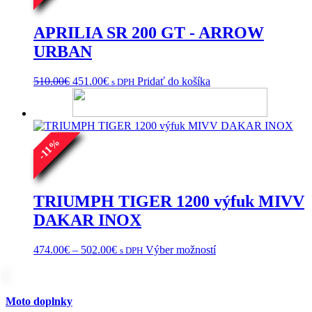
APRILIA SR 200 GT - ARROW
URBAN
Pôvodná
Aktuálna
510.00
€
451.00
€
Pridať do košíka
s DPH
cena
cena
bola:
je:
510.00€.
451.00€.
%
11
-
TRIUMPH TIGER 1200 výfuk MIVV
DAKAR INOX
Price
Tento
474.00
€
–
502.00
€
Výber možností
s DPH
range:
produkt
474.00€
má
through
viacero
502.00€
variantov.
Moto doplnky
Možnosti