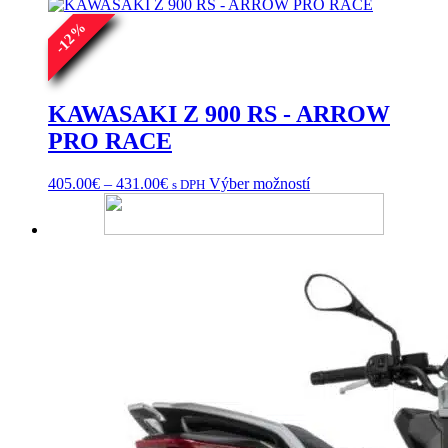
variantov.
%
Možnosti
12
si
-
môžete
vybrať
na
KAWASAKI Z 900 RS - ARROW
stránke
PRO RACE
produktu.
Price
Tento
405.00
€
–
431.00
€
Výber možností
s DPH
range:
produkt
405.00€
má
through
viacero
431.00€
variantov.
Možnosti
si
môžete
vybrať
na
stránke
produktu.