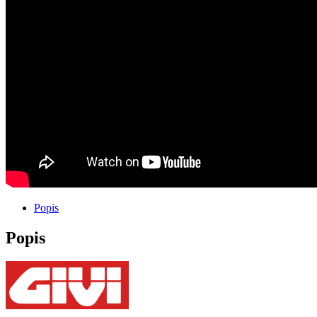
GIVI
Trekker
OUTBACK
EVO
SMART
58L
+
nosič
Popis
Popis