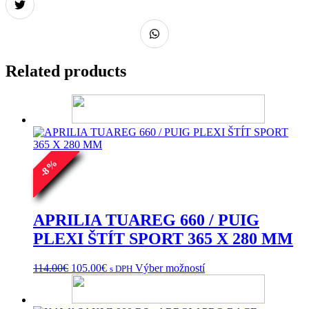
Related products
%
8
-
APRILIA TUAREG 660 / PUIG
PLEXI ŠTÍT SPORT 365 X 280 MM
Pôvodná
Aktuálna
Tento
114.00
€
105.00
€
Výber možností
s DPH
cena
cena
produkt
bola:
je:
má
114.00€.
105.00€.
viacero