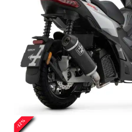
%
12
-