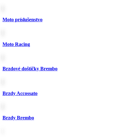
si
môžete
vybrať
Moto príslušenstvo
na
stránke
produktu.
Moto Racing
Brzdové doštičky Brembo
Brzdy Accossato
Brzdy Brembo