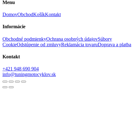
Menu
Domov
Obchod
Košík
Kontakt
Informácie
Obchodné podmienky
Ochrana osobných údajov
Súbory
Cookie
Odstúpenie od zmluvy
Reklamácia tovaru
Doprava a platba
Kontakt
+421 948 690 904
info@tuningmotocyklov.sk