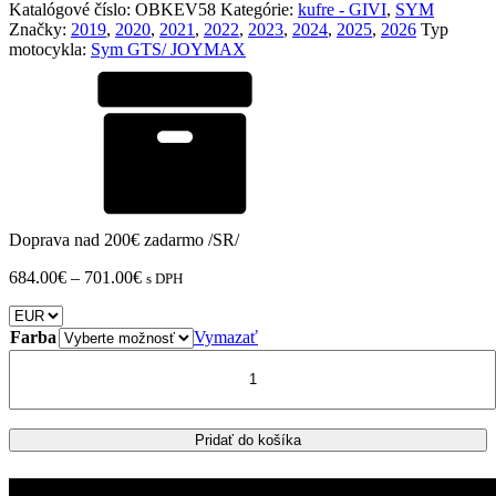
Katalógové číslo:
OBKEV58
Kategórie:
kufre - GIVI
,
SYM
Značky:
2019
,
2020
,
2021
,
2022
,
2023
,
2024
,
2025
,
2026
Typ
motocykla:
Sym GTS/ JOYMAX
Doprava nad 200€ zadarmo /SR/
Price
684.00
€
–
701.00
€
s DPH
range:
684.00€
through
Farba
Vymazať
701.00€
množstvo
SYM
JOYMAX
Z+
300
Pridať do košíka
zadný
kufor