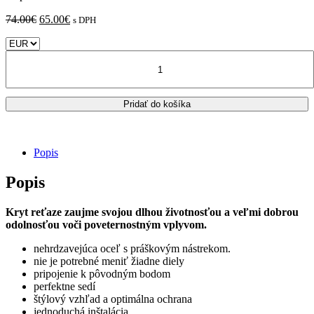
Pôvodná
Aktuálna
74.00
€
65.00
€
s DPH
cena
cena
bola:
je:
množstvo
74.00€.
65.00€.
SUZUKI
V-
Strom
Pridať do košíka
800
SE
/
RE
Popis
(19")
2024
Popis
-
Zieger
-
Kryt reťaze zaujme svojou dlhou životnosťou a veľmi dobrou
kryt
odolnosťou voči poveternostným vplyvom.
reťaze
nehrdzavejúca oceľ s práškovým nástrekom.
nie je potrebné meniť žiadne diely
pripojenie k pôvodným bodom
perfektne sedí
štýlový vzhľad a optimálna ochrana
jednoduchá inštalácia