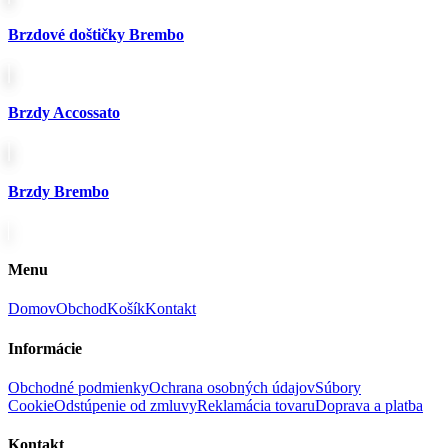
Brzdové doštičky Brembo
Brzdy Accossato
Brzdy Brembo
Menu
Domov
Obchod
Košík
Kontakt
Informácie
Obchodné podmienky
Ochrana osobných údajov
Súbory
Cookie
Odstúpenie od zmluvy
Reklamácia tovaru
Doprava a platba
Kontakt