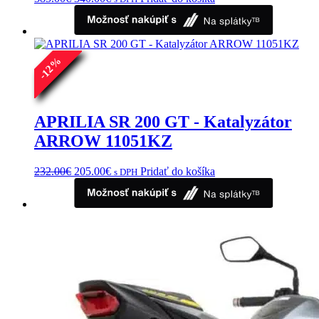
cena
cena
bola:
je:
385.00€.
340.00€.
%
12
-
APRILIA SR 200 GT - Katalyzátor
ARROW 11051KZ
Pôvodná
Aktuálna
232.00
€
205.00
€
Pridať do košíka
s DPH
cena
cena
bola:
je:
232.00€.
205.00€.