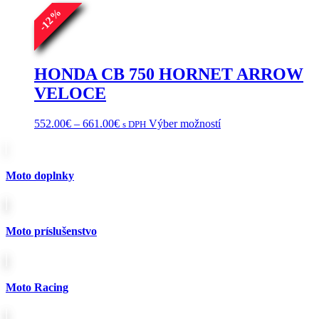
%
12
-
HONDA CB 750 HORNET ARROW
VELOCE
Price
Tento
552.00
€
–
661.00
€
Výber možností
s DPH
range:
produkt
552.00€
má
through
viacero
661.00€
variantov.
Moto doplnky
Možnosti
si
môžete
vybrať
Moto príslušenstvo
na
stránke
produktu.
Moto Racing