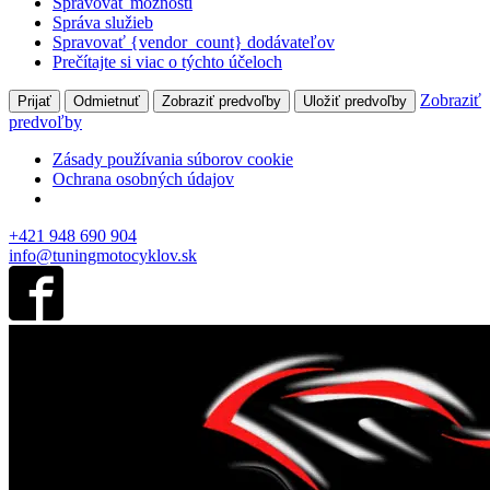
Spravovať možnosti
Správa služieb
Spravovať {vendor_count} dodávateľov
Prečítajte si viac o týchto účeloch
Zobraziť
Prijať
Odmietnuť
Zobraziť predvoľby
Uložiť predvoľby
predvoľby
Zásady používania súborov cookie
Ochrana osobných údajov
+421 948 690 904
info@tuningmotocyklov.sk