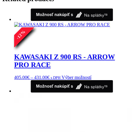
%
12
-
KAWASAKI Z 900 RS - ARROW
PRO RACE
Price
Tento
405.00
€
–
431.00
€
Výber možností
s DPH
range:
produkt
405.00€
má
through
viacero
431.00€
variantov.
Možnosti
si
môžete
vybrať
na
stránke