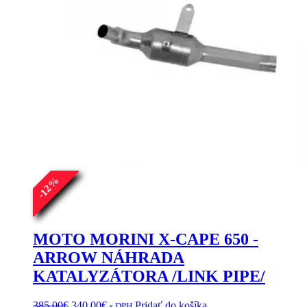
produktu.
%
12
-
MOTO MORINI X-CAPE 650 -
ARROW NÁHRADA
KATALYZÁTORA /LINK PIPE/
Pôvodná
Aktuálna
385.00
€
340.00
€
Pridať do košíka
s DPH