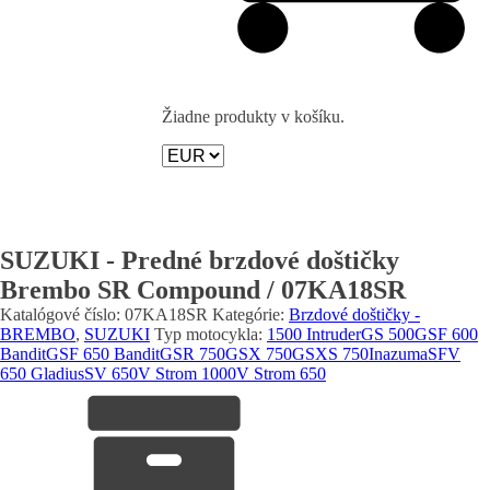
Žiadne produkty v košíku.
SUZUKI - Predné brzdové doštičky
Brembo SR Compound / 07KA18SR
Katalógové číslo:
07KA18SR
Kategórie:
Brzdové doštičky -
BREMBO
,
SUZUKI
Typ motocykla:
1500 Intruder
GS 500
GSF 600
Bandit
GSF 650 Bandit
GSR 750
GSX 750
GSXS 750
Inazuma
SFV
650 Gladius
SV 650
V Strom 1000
V Strom 650