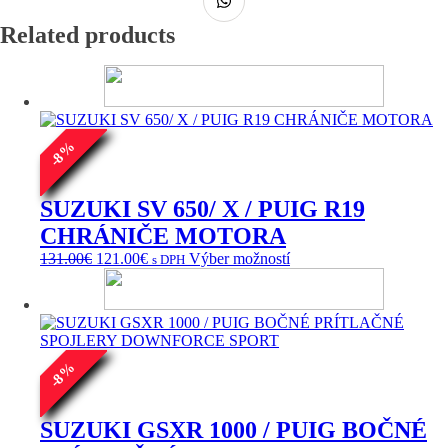
Related products
%
8
-
SUZUKI SV 650/ X / PUIG R19
CHRÁNIČE MOTORA
Pôvodná
Aktuálna
Tento
131.00
€
121.00
€
Výber možností
s DPH
cena
cena
produkt
bola:
je:
má
131.00€.
121.00€.
viacero
variantov.
Možnosti
si
%
8
môžete
-
vybrať
na
SUZUKI GSXR 1000 / PUIG BOČNÉ
stránke