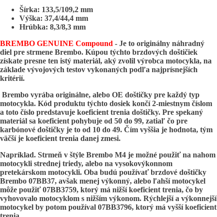
Šírka: 133,5/109,2 mm
Výška: 37,4/44,4 mm
Hrúbka: 8,3/8,3 mm
BREMBO GENUINE Compound
-
Je to originálny náhradný
diel pre strmene Brembo. Kúpou týchto brzdových doštičiek
získate presne ten istý materiál, aký zvolil výrobca motocykla, na
základe vývojových testov vykonaných podľa najprísnejších
kritérií.
Brembo vyrába originálne, alebo OE doštičky pre každý typ
motocykla. Kód produktu týchto dosiek končí 2-miestnym číslom
a toto číslo predstavuje koeficient trenia doštičky. Pre spekaný
materiál sa koeficient pohybuje od 50 do 99, zatiaľ čo pre
karbónové doštičky je to od 10 do 49. Čím vyššia je hodnota, tým
väčší je koeficient trenia danej zmesi.
Napríklad. Strmeň v štýle Brembo M4 je možné použiť na nahom
motocykli strednej triedy, alebo na vysokovýkonnom
pretekárskom motocykli. Oba budú používať brzdové doštičky
Brembo 07BB37, avšak menej výkonný, alebo ľahší motocykel
môže použiť 07BB3759, ktorý má nižší koeficient trenia, čo by
vyhovovalo motocyklom s nižším výkonom. Rýchlejší a výkonnejší
motocykel by potom používal 07BB3796, ktorý má vyšší koeficient
trenia.