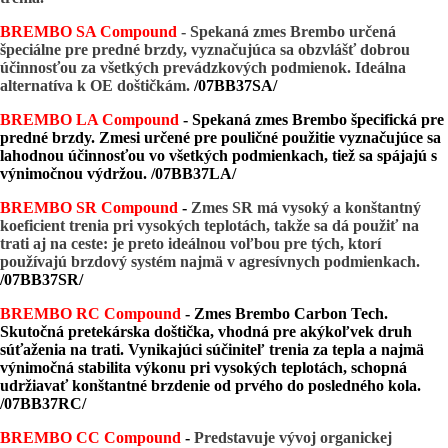
BREMBO SA Compound
- Spekaná zmes Brembo určená
špeciálne pre predné brzdy, vyznačujúca sa obzvlášť dobrou
účinnosťou za všetkých prevádzkových podmienok. Ideálna
alternatíva k OE doštičkám.
/07BB37SA/
BREMBO LA Compound
- Spekaná zmes Brembo špecifická pre
predné brzdy. Zmesi určené pre pouličné použitie vyznačujúce sa
lahodnou účinnosťou vo všetkých podmienkach, tiež sa spájajú s
výnimočnou výdržou. /07BB37LA/
BREMBO SR Compound
-
Zmes SR má vysoký a konštantný
koeficient trenia pri vysokých teplotách, takže sa dá použiť na
trati aj na ceste: je preto ideálnou voľbou pre tých, ktorí
používajú brzdový systém najmä v agresívnych podmienkach.
/07BB37SR/
BREMBO RC Compound
- Zmes Brembo Carbon Tech.
Skutočná pretekárska doštička, vhodná pre akýkoľvek druh
súťaženia na trati. Vynikajúci súčiniteľ trenia za tepla a najmä
výnimočná stabilita výkonu pri vysokých teplotách, schopná
udržiavať konštantné brzdenie od prvého do posledného kola.
/07BB37RC/
BREMBO CC Compound
-
Predstavuje vývoj organickej