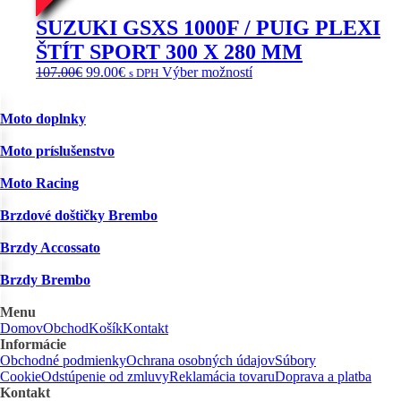
SUZUKI GSXS 1000F / PUIG PLEXI
ŠTÍT SPORT 300 X 280 MM
Pôvodná
Aktuálna
Tento
107.00
€
99.00
€
Výber možností
s DPH
cena
cena
produkt
bola:
je:
má
Moto doplnky
107.00€.
99.00€.
viacero
variantov.
Moto príslušenstvo
Možnosti
si
Moto Racing
môžete
vybrať
Brzdové doštičky Brembo
na
stránke
Brzdy Accossato
produktu.
Brzdy Brembo
Menu
Domov
Obchod
Košík
Kontakt
Informácie
Obchodné podmienky
Ochrana osobných údajov
Súbory
Cookie
Odstúpenie od zmluvy
Reklamácia tovaru
Doprava a platba
Kontakt