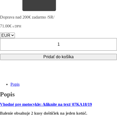
Doprava nad 200€ zadarmo /SR/
71.00
€
s DPH
množstvo
SUZUKI
-
Predné
Pridať do košíka
brzdové
doštičky
Brembo
SR
Compound
/
Popis
07KA18SR
Popis
Vhodné pre motocykle: /kliknite na text/ 07KA18/19
Balenie obsahuje 2 kusy doštičiek na jeden kotúč.