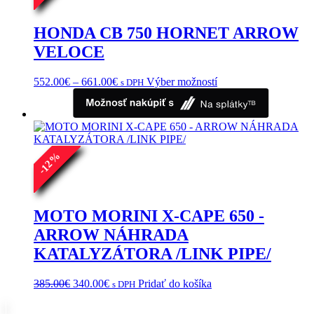
HONDA CB 750 HORNET ARROW
VELOCE
Price
Tento
552.00
€
–
661.00
€
Výber možností
s DPH
range:
produkt
552.00€
má
through
viacero
661.00€
variantov.
Možnosti
%
si
12
môžete
-
vybrať
na
stránke
MOTO MORINI X-CAPE 650 -
produktu.
ARROW NÁHRADA
KATALYZÁTORA /LINK PIPE/
Pôvodná
Aktuálna
385.00
€
340.00
€
Pridať do košíka
s DPH
cena
cena
bola:
je: