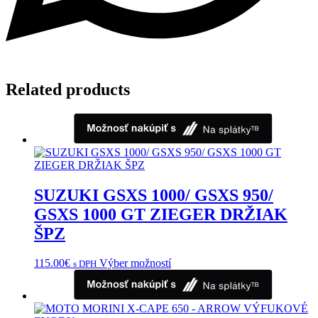
Related products
SUZUKI GSXS 1000/ GSXS 950/
GSXS 1000 GT ZIEGER DRŽIAK
ŠPZ
Tento
115.00
€
Výber možností
s DPH
produkt
má
viacero
variantov.