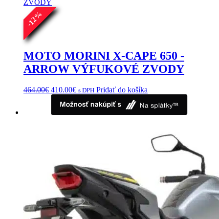
Možnosti
%
si
12
môžete
-
vybrať
na
stránke
MOTO MORINI X-CAPE 650 -
produktu.
ARROW VÝFUKOVÉ ZVODY
Pôvodná
Aktuálna
464.00
€
410.00
€
Pridať do košíka
s DPH
cena
cena
bola:
je:
464.00€.
410.00€.