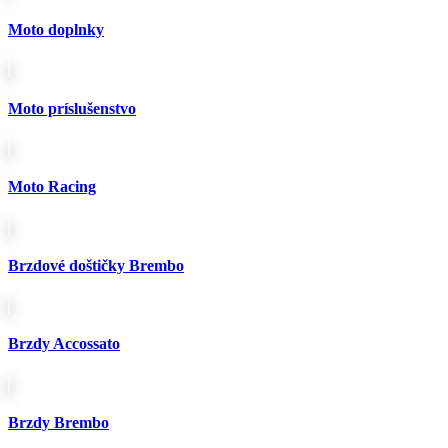
385.00€.
340.00€.
Moto doplnky
Moto príslušenstvo
Moto Racing
Brzdové doštičky Brembo
Brzdy Accossato
Brzdy Brembo