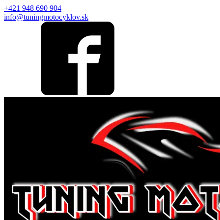
+421 948 690 904
info@tuningmotocyklov.sk