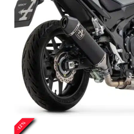
%
12
-