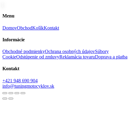
Menu
Domov
Obchod
Košík
Kontakt
Informácie
Obchodné podmienky
Ochrana osobných údajov
Súbory
Cookie
Odstúpenie od zmluvy
Reklamácia tovaru
Doprava a platba
Kontakt
+421 948 690 904
info@tuningmotocyklov.sk