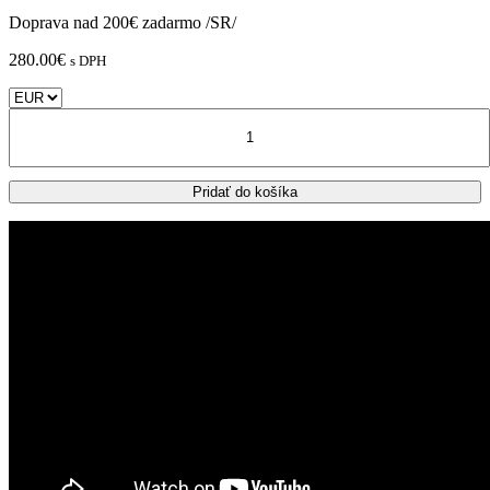
Doprava nad 200€ zadarmo /SR/
280.00
€
s DPH
množstvo
SUZUKI
GSXS
1000
Pridať do košíka
bočné
tašky
GIVI
GRT718
15+15L