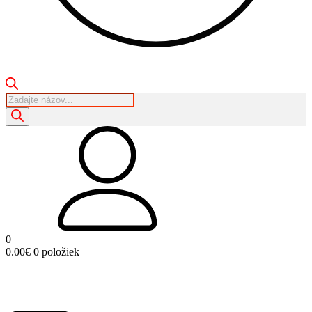
Products
search
0
0.00
€
0 položiek