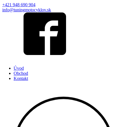
+421 948 690 904
info@tuningmotocyklov.sk
Úvod
Obchod
Kontakt