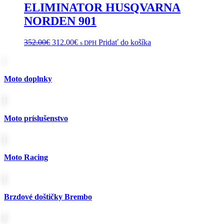
ELIMINATOR HUSQVARNA
NORDEN 901
Pôvodná
Aktuálna
352.00
€
312.00
€
Pridať do košíka
s DPH
cena
cena
bola:
je:
352.00€.
312.00€.
Moto doplnky
Moto príslušenstvo
Moto Racing
Brzdové doštičky Brembo