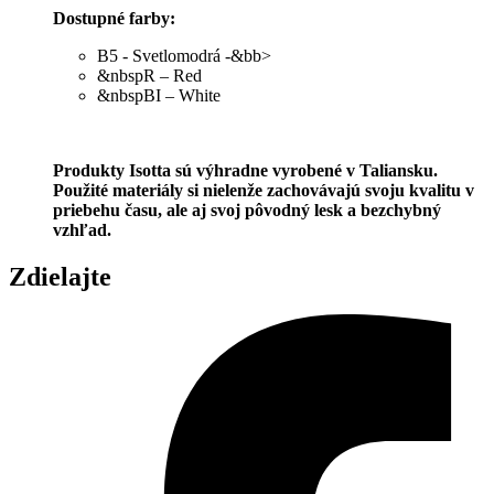
Dostupné farby:
B5 - Svetlomodrá -&bb>
&nbspR – Red
&nbspBI – White
Produkty Isotta sú výhradne vyrobené v Taliansku.
Použité materiály si nielenže zachovávajú svoju kvalitu v
priebehu času, ale aj svoj pôvodný lesk a bezchybný
vzhľad.
Zdielajte