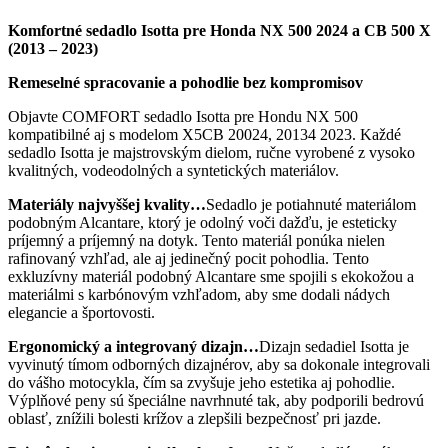
kanál
prostaty
Komfortné sedadlo Isotta pre Honda NX 500 2024 a CB 500 X
(2013 – 2023)
Remeselné spracovanie a pohodlie bez kompromisov
Objavte COMFORT sedadlo Isotta pre Hondu NX 500
kompatibilné aj s modelom X5CB 20024, 20134 2023. Každé
sedadlo Isotta je majstrovským dielom, ručne vyrobené z vysoko
kvalitných, vodeodolných a syntetických materiálov.
Materiály najvyššej kvality…
Sedadlo je potiahnuté materiálom
podobným Alcantare, ktorý je odolný voči dažďu, je esteticky
príjemný a príjemný na dotyk. Tento materiál ponúka nielen
rafinovaný vzhľad, ale aj jedinečný pocit pohodlia. Tento
exkluzívny materiál podobný Alcantare sme spojili s ekokožou a
materiálmi s karbónovým vzhľadom, aby sme dodali nádych
elegancie a športovosti.
Ergonomický a integrovaný dizajn…
Dizajn sedadiel Isotta je
vyvinutý tímom odborných dizajnérov, aby sa dokonale integrovali
do vášho motocykla, čím sa zvyšuje jeho estetika aj pohodlie.
Výplňové peny sú špeciálne navrhnuté tak, aby podporili bedrovú
oblasť, znížili bolesti krížov a zlepšili bezpečnosť pri jazde.