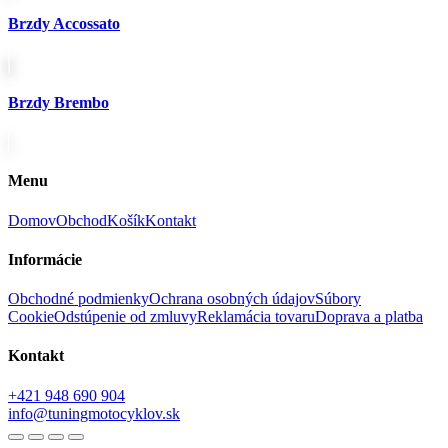
Brzdy Accossato
Brzdy Brembo
Menu
Domov
Obchod
Košík
Kontakt
Informácie
Obchodné podmienky
Ochrana osobných údajov
Súbory
Cookie
Odstúpenie od zmluvy
Reklamácia tovaru
Doprava a platba
Kontakt
+421 948 690 904
info@tuningmotocyklov.sk