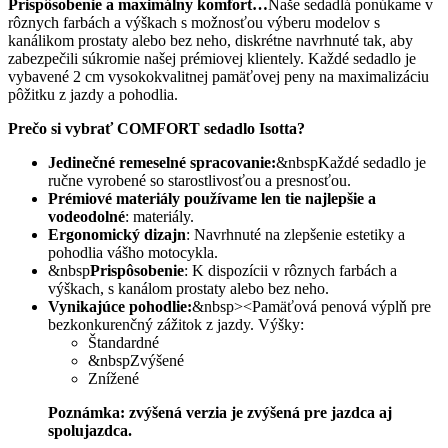
Prispôsobenie a maximálny komfort…
Naše sedadlá ponúkame v
rôznych farbách a výškach s možnosťou výberu modelov s
kanálikom prostaty alebo bez neho, diskrétne navrhnuté tak, aby
zabezpečili súkromie našej prémiovej klientely. Každé sedadlo je
vybavené 2 cm vysokokvalitnej pamäťovej peny na maximalizáciu
pôžitku z jazdy a pohodlia.
Prečo si vybrať COMFORT sedadlo Isotta?
Jedinečné remeselné spracovanie:
&nbspKaždé sedadlo je
ručne vyrobené so starostlivosťou a presnosťou.
Prémiové materiály používame len tie najlepšie a
vodeodolné
: materiály.
Ergonomický dizajn
: Navrhnuté na zlepšenie estetiky a
pohodlia vášho motocykla.
&nbsp
Prispôsobenie
: K dispozícii v rôznych farbách a
výškach, s kanálom prostaty alebo bez neho.
Vynikajúce pohodlie:
&nbsp><Pamäťová penová výplň pre
bezkonkurenčný zážitok z jazdy. Výšky:
Štandardné
&nbspZvýšené
Znížené
Poznámka: zvýšená verzia je zvýšená pre jazdca aj
spolujazdca.