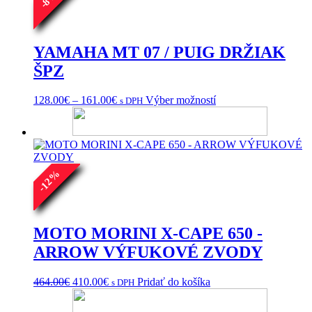
8
-
YAMAHA MT 07 / PUIG DRŽIAK
ŠPZ
Price
Tento
128.00
€
–
161.00
€
Výber možností
s DPH
range:
produkt
128.00€
má
through
viacero
161.00€
variantov.
Možnosti
%
si
12
môžete
-
vybrať
na
stránke
MOTO MORINI X-CAPE 650 -
produktu.
ARROW VÝFUKOVÉ ZVODY
Pôvodná
Aktuálna
464.00
€
410.00
€
Pridať do košíka
s DPH
cena
cena
bola:
je: