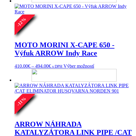
464.00€.
410.00€.
%
12
-
MOTO MORINI X-CAPE 650 -
Výfuk ARROW Indy Race
Price
Tento
410.00
€
–
494.00
€
Výber možností
s DPH
range:
produkt
410.00€
má
through
viacero
494.00€
variantov.
Možnosti
%
si
11
môžete
-
vybrať
na
stránke
ARROW NÁHRADA
produktu.
KATALYZÁTORA LINK PIPE /CAT