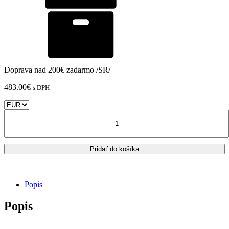
Doprava nad 200€ zadarmo /SR/
483.00
€
s DPH
množstvo
Sedadlo
ISOTTA
COMFORT
Pridať do košíka
pre
HONDA
CB
500X
Popis
znížené
o
Popis
2
cm
+