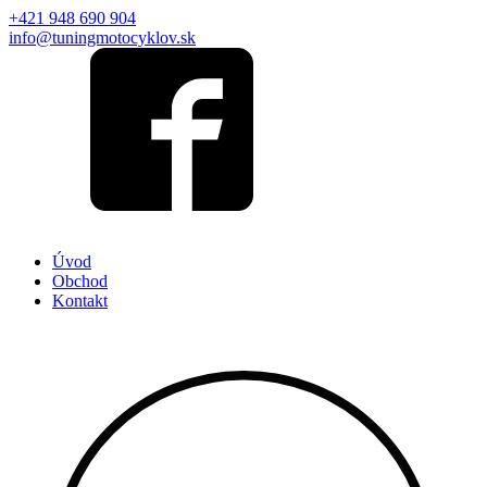
+421 948 690 904
info@tuningmotocyklov.sk
Úvod
Obchod
Kontakt