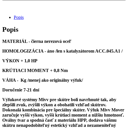
VÝFUK
MIVV
MOVER
Popis
Popis
MATERIÁL - čierna nerezová oceľ
HOMOLOGIZÁCIA - áno /len s katalyzátorom ACC.045.A1 /
VÝKON + 1,0 HP
KRÚTIACI MOMENT + 0,8 Nm
VÁHA - Kg /menej ako originálny výfuk/
Doručenie 7-21 dní
Výfukové systémy Mivv pre skútre boli navrhnuté tak, aby
zlepšili zvuk, zvýšili výkon a obohatili vzhľad skútrov.
Dokonalá kombinácia pre špeciálny skúter. Výfuk Mivv Mover
zaručuje vyšší výkon, vyšší krútiaci moment a nižšiu hmotnosť.
Oválny tvar a spodná časť z materiálu HPP, dodáva vášmu
skútru nenapodobiteľný estetický vzhľad a nezameniteľný