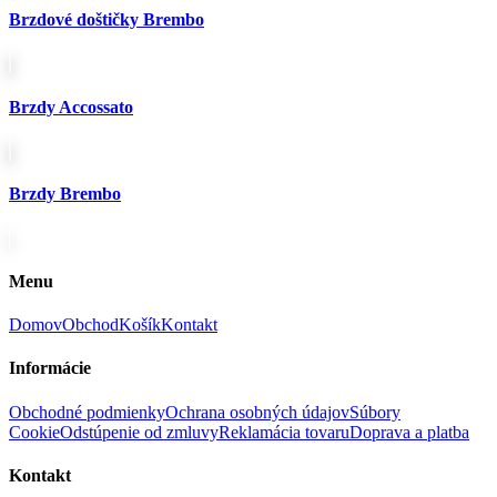
Brzdové doštičky Brembo
Brzdy Accossato
Brzdy Brembo
Menu
Domov
Obchod
Košík
Kontakt
Informácie
Obchodné podmienky
Ochrana osobných údajov
Súbory
Cookie
Odstúpenie od zmluvy
Reklamácia tovaru
Doprava a platba
Kontakt