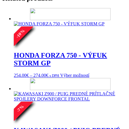
%
10
-
HONDA FORZA 750 - VÝFUK
STORM GP
Price
Tento
254.00
€
–
274.00
€
Výber možností
s DPH
range:
produkt
254.00€
má
through
viacero
274.00€
variantov.
Možnosti
si
%
7
môžete
-
vybrať
na
stránke