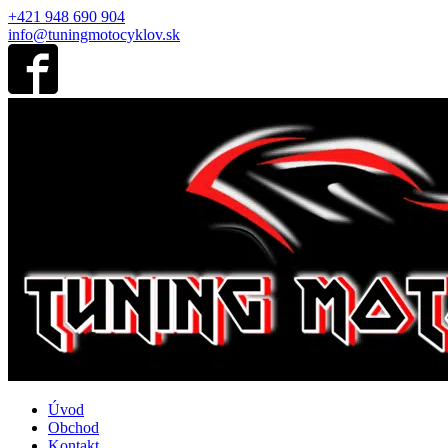
+421 948 690 904
info@tuningmotocyklov.sk
Úvod
Obchod
Kontakt