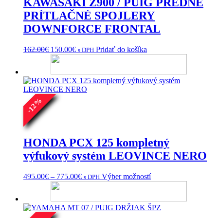
KAWASAKI Z900 / PUIG PREDNÉ
produktu.
PRÍTLAČNÉ SPOJLERY
DOWNFORCE FRONTAL
Pôvodná
Aktuálna
162.00
€
150.00
€
Pridať do košíka
s DPH
cena
cena
bola:
je:
162.00€.
150.00€.
%
12
-
HONDA PCX 125 kompletný
výfukový systém LEOVINCE NERO
Price
Tento
495.00
€
–
775.00
€
Výber možností
s DPH
range:
produkt
495.00€
má
through
viacero
775.00€
variantov.