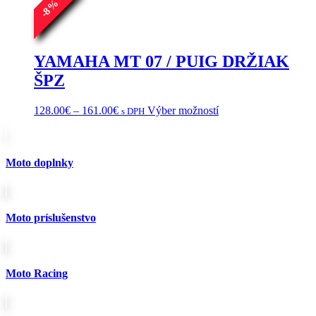
Možnosti
%
8
si
-
môžete
vybrať
na
YAMAHA MT 07 / PUIG DRŽIAK
stránke
ŠPZ
produktu.
Price
Tento
128.00
€
–
161.00
€
Výber možností
s DPH
range:
produkt
128.00€
má
through
viacero
161.00€
variantov.
Moto doplnky
Možnosti
si
môžete
vybrať
Moto príslušenstvo
na
stránke
produktu.
Moto Racing