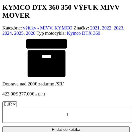
KYMCO DTX 360 350 VÝFUK MIVV
MOVER
Kategórie:
výfuky - MIVV
,
KYMCO
Značky:
2021
,
2022
,
2023
,
2024
,
2025
,
2026
Typ motocykla:
Kymco DTX 360
Doprava nad 200€ zadarmo /SR/
Pôvodná
Aktuálna
423.00
€
377.00
€
s DPH
cena
cena
bola:
je:
množstvo
423.00€.
377.00€.
KYMCO
DTX
360
Pridať do košíka
350