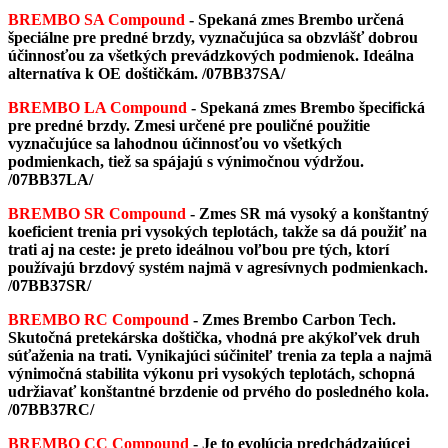
BREMBO SA Compound
- Spekaná zmes Brembo určená
špeciálne pre predné brzdy, vyznačujúca sa obzvlášť dobrou
účinnosťou za všetkých prevádzkových podmienok. Ideálna
alternatíva k OE doštičkám.
/07BB37SA/
BREMBO LA Compound
- Spekaná zmes Brembo špecifická
pre predné brzdy. Zmesi určené pre pouličné použitie
vyznačujúce sa lahodnou účinnosťou vo všetkých
podmienkach, tiež sa spájajú s výnimočnou výdržou.
/07BB37LA/
BREMBO SR Compound
-
Zmes SR má vysoký a konštantný
koeficient trenia pri vysokých teplotách, takže sa dá použiť na
trati aj na ceste: je preto ideálnou voľbou pre tých, ktorí
používajú brzdový systém najmä v agresívnych podmienkach.
/07BB37SR/
BREMBO RC Compound
- Zmes Brembo Carbon Tech.
Skutočná pretekárska doštička, vhodná pre akýkoľvek druh
súťaženia na trati. Vynikajúci súčiniteľ trenia za tepla a najmä
výnimočná stabilita výkonu pri vysokých teplotách, schopná
udržiavať konštantné brzdenie od prvého do posledného kola.
/07BB37RC/
BREMBO CC Compound
- Je to evolúcia predchádzajúcej