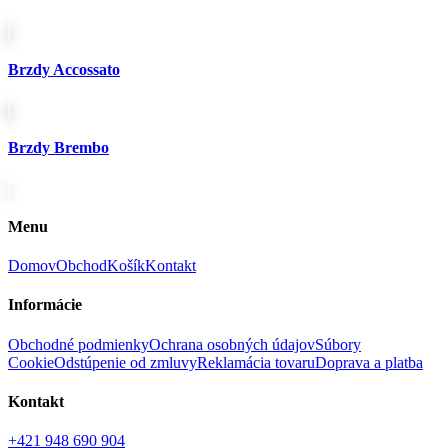
Brzdy Accossato
Brzdy Brembo
Menu
Domov
Obchod
Košík
Kontakt
Informácie
Obchodné podmienky
Ochrana osobných údajov
Súbory
Cookie
Odstúpenie od zmluvy
Reklamácia tovaru
Doprava a platba
Kontakt
+421 948 690 904