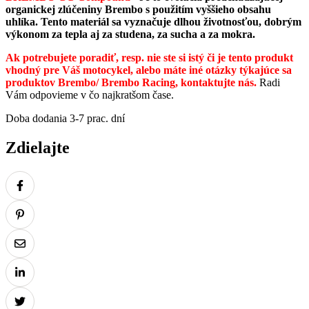
organickej zlúčeniny Brembo s použitím vyššieho obsahu
uhlíka. Tento materiál sa vyznačuje dlhou životnosťou, dobrým
výkonom za tepla aj za studena, za sucha a za mokra.
Ak potrebujete poradiť, resp. nie ste si istý či je tento produkt
vhodný pre Váš motocykel, alebo máte iné otázky týkajúce sa
produktov Brembo/ Brembo Racing, kontaktujte nás.
Radi
Vám odpovieme v čo najkratšom čase.
Doba dodania 3-7 prac. dní
Zdielajte