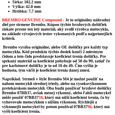
Šírka: 102.2 mm
Výška: 42.0 mm
Hrúbka: 7,7 mm
BREMBO GENUINE Compound
-
Je to originálny náhradný
diel pre strmene Brembo. Kúpou týchto brzdových doštičiek
získate presne ten istý materiál, aký zvolil výrobca motocykla,
na základe vývojových testov vykonaných podľa najprísnejších
kritérií.
Brembo vyrába originálne, alebo OE doštičky pre každý typ
motocykla. Kód produktu týchto dosiek končí 2-miestnym
číslom a toto číslo predstavuje koeficient trenia doštičky. Pre
spekaný materiál sa koeficient pohybuje od 50 do 99, zatiaľ čo
pre karbónové doštičky je to od 10 do 49. Čím vyššia je
hodnota, tým väčší je koeficient trenia danej zmesi.
Napríklad. Strmeň v štýle Brembo M4 je možné použiť na
nahom motocykli strednej triedy, alebo na vysokovýkonnom
pretekárskom motocykli. Oba budú používať brzdové doštičky
Brembo 07BB37, avšak menej výkonný, alebo ľahší motocykel
môže použiť 07BB37
59
, ktorý má nižší koeficient trenia, čo by
vyhovovalo motocyklom s nižším výkonom. Rýchlejší a
výkonnejší motocykel by potom používal 07BB37
96
, ktorý má
vyšší koeficient trenia.