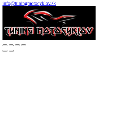
info@tuningmotocyklov.sk