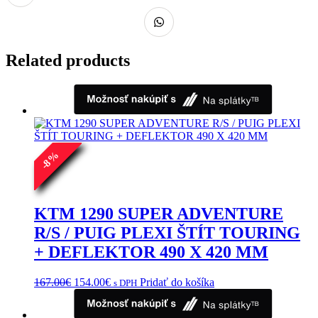
Related products
%
8
-
KTM 1290 SUPER ADVENTURE
R/S / PUIG PLEXI ŠTÍT TOURING
+ DEFLEKTOR 490 X 420 MM
Pôvodná
Aktuálna
167.00
€
154.00
€
Pridať do košíka
s DPH
cena
cena
bola:
je: