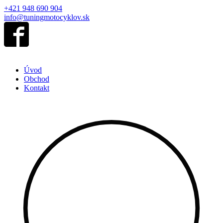
+421 948 690 904
info@tuningmotocyklov.sk
Úvod
Obchod
Kontakt