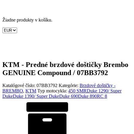
Žiadne produkty v košíku.
KTM - Predné brzdové doštičky Brembo
GENUINE Compound / 07BB3792
Katalógové číslo:
07BB3792
Kategórie:
Brzdové doštičky -
BREMBO
,
KTM
Typ motocykla:
450 SMR
Duke 1290/ Super
Duke
Duke 1390/ Super Duke
Duke 690
Duke 890
RC 8