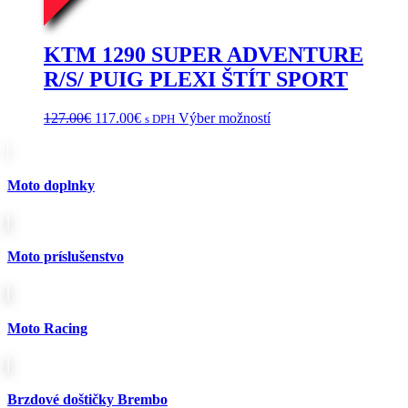
KTM 1290 SUPER ADVENTURE
R/S/ PUIG PLEXI ŠTÍT SPORT
Pôvodná
Aktuálna
Tento
127.00
€
117.00
€
Výber možností
s DPH
cena
cena
produkt
bola:
je:
má
127.00€.
117.00€.
viacero
variantov.
Moto doplnky
Možnosti
si
môžete
vybrať
Moto príslušenstvo
na
stránke
produktu.
Moto Racing
Brzdové doštičky Brembo