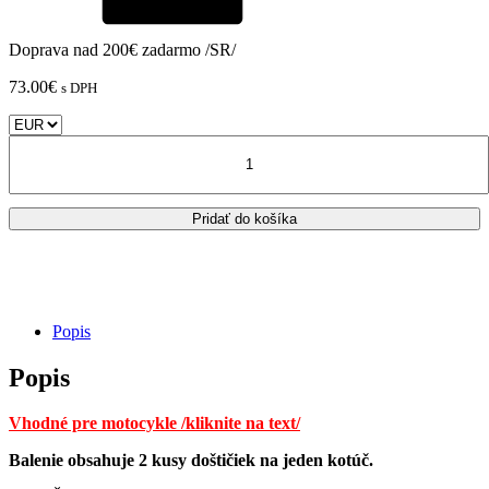
Doprava nad 200€ zadarmo /SR/
73.00
€
s DPH
množstvo
KTM
-
Predné
Pridať do košíka
brzdové
doštičky
Brembo
GENUINE
Compound
/
Popis
07BB3792
Popis
Vhodné pre motocykle /kliknite na text/
Balenie obsahuje 2 kusy doštičiek na jeden kotúč.