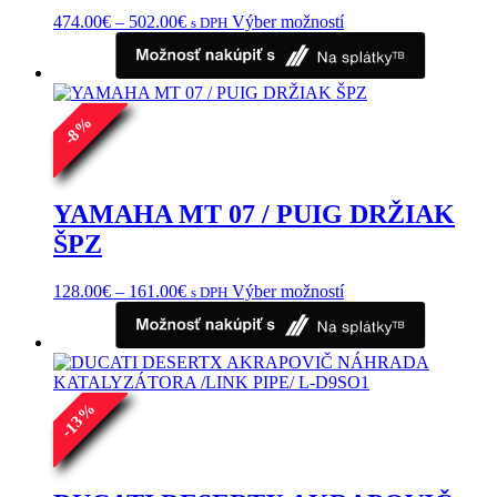
Price
Tento
474.00
€
–
502.00
€
Výber možností
s DPH
range:
produkt
474.00€
má
through
viacero
502.00€
variantov.
Možnosti
%
8
si
-
môžete
vybrať
na
YAMAHA MT 07 / PUIG DRŽIAK
stránke
ŠPZ
produktu.
Price
Tento
128.00
€
–
161.00
€
Výber možností
s DPH
range:
produkt
128.00€
má
through
viacero
161.00€
variantov.
Možnosti
%
si
13
môžete
-
vybrať
na
stránke