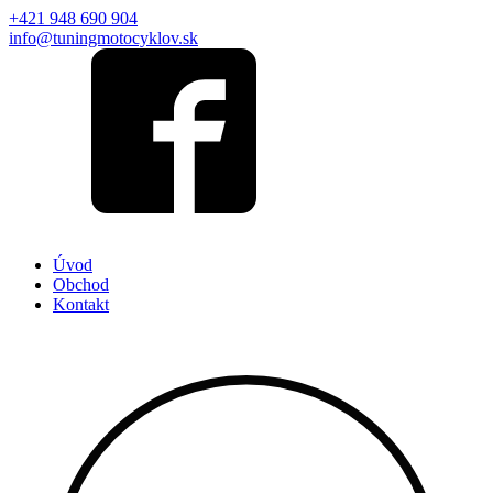
+421 948 690 904
info@tuningmotocyklov.sk
Úvod
Obchod
Kontakt