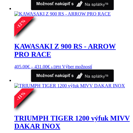
%
12
-
KAWASAKI Z 900 RS - ARROW
PRO RACE
Price
Tento
405.00
€
–
431.00
€
Výber možností
s DPH
range:
produkt
405.00€
má
through
viacero
431.00€
variantov.
%
Možnosti
11
si
-
môžete
vybrať
na
TRIUMPH TIGER 1200 výfuk MIVV
stránke
DAKAR INOX
produktu.