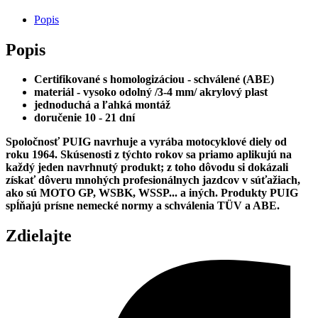
PLEXI
ŠTÍT
Popis
TOURING
590
Popis
X
420
MM
Certifikované s homologizáciou - schválené (ABE)
materiál - vysoko odolný /3-4 mm/
akrylový plast
jednoduchá a ľahká montáž
doručenie 10 - 21 dní
Spoločnosť PUIG navrhuje a vyrába motocyklové diely od
roku 1964. Skúsenosti z týchto rokov sa priamo aplikujú na
každý jeden navrhnutý produkt; z toho dôvodu si dokázali
získať dôveru mnohých profesionálnych jazdcov v súťažiach,
ako sú MOTO GP, WSBK, WSSP... a iných.
Produkty PUIG
spĺňajú prísne nemecké normy a schválenia TÜV a ABE.
Zdielajte