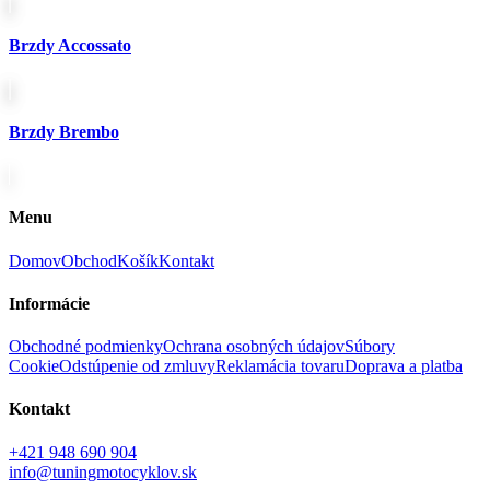
Brzdy Accossato
Brzdy Brembo
Menu
Domov
Obchod
Košík
Kontakt
Informácie
Obchodné podmienky
Ochrana osobných údajov
Súbory
Cookie
Odstúpenie od zmluvy
Reklamácia tovaru
Doprava a platba
Kontakt
+421 948 690 904
info@tuningmotocyklov.sk