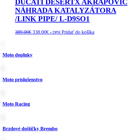
DUCATI DESERTX AKRAPOVIČ
produktu.
NÁHRADA KATALYZÁTORA
/LINK PIPE/ L-D9SO1
Pôvodná
Aktuálna
389.00
€
338.00
€
Pridať do košíka
s DPH
cena
cena
bola:
je:
389.00€.
338.00€.
Moto doplnky
Moto príslušenstvo
Moto Racing
Brzdové doštičky Brembo