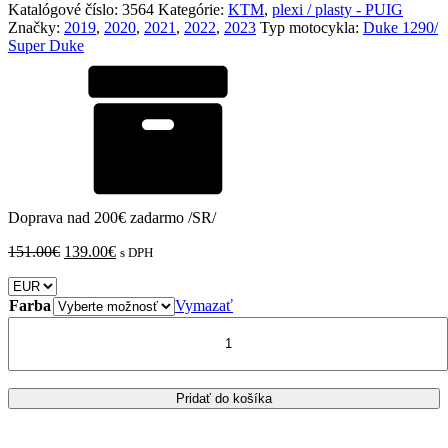
Katalógové číslo:
3564
Kategórie:
KTM
,
plexi / plasty - PUIG
Značky:
2019
,
2020
,
2021
,
2022
,
2023
Typ motocykla:
Duke 1290/
Super Duke
Doprava nad 200€ zadarmo /SR/
Pôvodná
Aktuálna
151.00
€
139.00
€
s DPH
cena
cena
bola:
je:
151.00€.
139.00€.
Farba
Vymazať
množstvo
KTM
1290
SUPERDUKE
GT
Pridať do košíka
/
PUIG