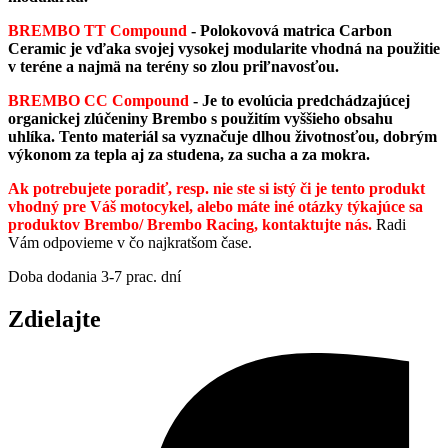
BREMBO TT Compound
-
Polokovová matrica Carbon
Ceramic je vďaka svojej vysokej modularite vhodná na použitie
v teréne a najmä na terény so zlou priľnavosťou.
BREMBO CC Compound
- Je to evolúcia predchádzajúcej
organickej zlúčeniny Brembo s použitím vyššieho obsahu
uhlíka. Tento materiál sa vyznačuje dlhou životnosťou, dobrým
výkonom za tepla aj za studena, za sucha a za mokra.
Ak potrebujete poradiť, resp. nie ste si istý či je tento produkt
vhodný pre Váš motocykel, alebo máte iné otázky týkajúce sa
produktov Brembo/ Brembo Racing, kontaktujte nás.
Radi
Vám odpovieme v čo najkratšom čase.
Doba dodania 3-7 prac. dní
Zdielajte