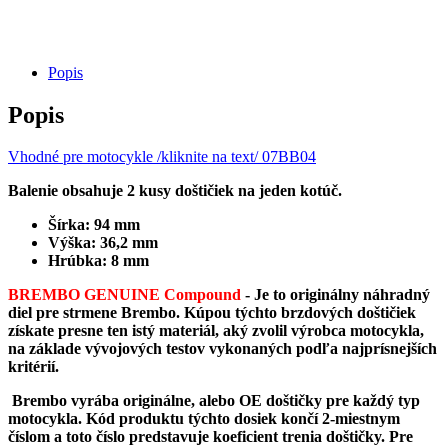
brzdové
doštičky
Brembo
GENUINE
Popis
Compound
/
Popis
07BB0495
Vhodné pre motocykle /kliknite na text/ 07BB04
Balenie obsahuje 2 kusy doštičiek na jeden kotúč.
Šírka: 94 mm
Výška: 36,2 mm
Hrúbka: 8 mm
BREMBO GENUINE Compound
-
Je to originálny náhradný
diel pre strmene Brembo. Kúpou týchto brzdových doštičiek
získate presne ten istý materiál, aký zvolil výrobca motocykla,
na základe vývojových testov vykonaných podľa najprísnejších
kritérií.
Brembo vyrába originálne, alebo OE doštičky pre každý typ
motocykla. Kód produktu týchto dosiek končí 2-miestnym
číslom a toto číslo predstavuje koeficient trenia doštičky. Pre