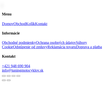
Menu
Domov
Obchod
Košík
Kontakt
Informácie
Obchodné podmienky
Ochrana osobných údajov
Súbory
Cookie
Odstúpenie od zmluvy
Reklamácia tovaru
Doprava a platba
Kontakt
+421 948 690 904
info@tuningmotocyklov.sk