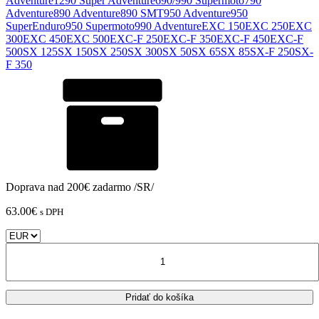
Adventure
1290 Super Adventure
690/990 Supermoto
790
Adventure
890 Adventure
890 SMT
950 Adventure
950
SuperEnduro
950 Supermoto
990 Adventure
EXC 150
EXC 250
EXC
300
EXC 450
EXC 500
EXC-F 250
EXC-F 350
EXC-F 450
EXC-F
500
SX 125
SX 150
SX 250
SX 300
SX 50
SX 65
SX 85
SX-F 250
SX-
F 350
Doprava nad 200€ zadarmo /SR/
63.00
€
s DPH
množstvo
KTM
-
Predné
Pridať do košíka
/
Zadné