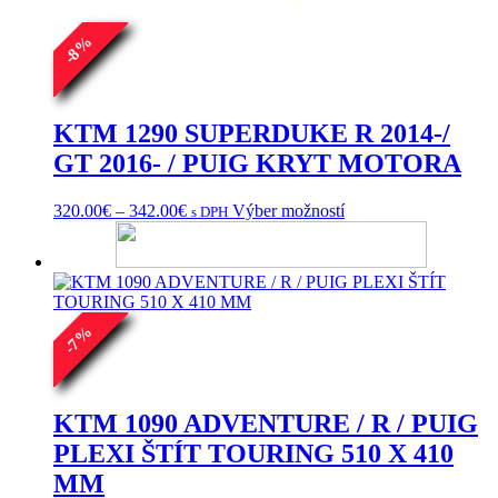
%
8
-
KTM 1290 SUPERDUKE R 2014-/
GT 2016- / PUIG KRYT MOTORA
Price
Tento
320.00
€
–
342.00
€
Výber možností
s DPH
range:
produkt
320.00€
má
through
viacero
342.00€
variantov.
Možnosti
si
%
7
môžete
-
vybrať
na
stránke
KTM 1090 ADVENTURE / R / PUIG
produktu.
PLEXI ŠTÍT TOURING 510 X 410
MM