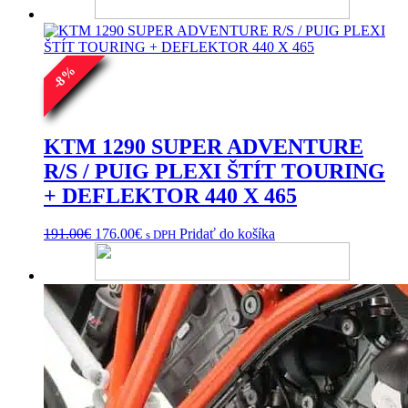
%
8
-
KTM 1290 SUPER ADVENTURE
R/S / PUIG PLEXI ŠTÍT TOURING
+ DEFLEKTOR 440 X 465
Pôvodná
Aktuálna
191.00
€
176.00
€
Pridať do košíka
s DPH
cena
cena
bola:
je:
191.00€.
176.00€.