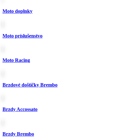
131.00€.
121.00€.
viacero
variantov.
Moto doplnky
Možnosti
si
môžete
vybrať
Moto príslušenstvo
na
stránke
produktu.
Moto Racing
Brzdové doštičky Brembo
Brzdy Accossato
Brzdy Brembo