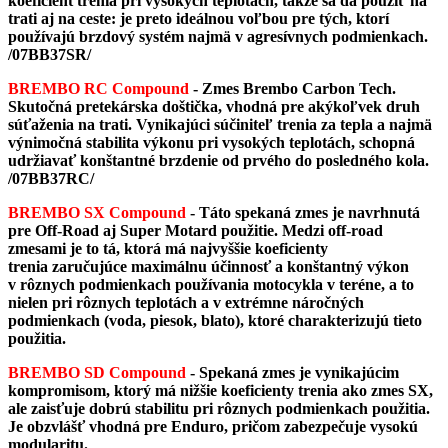
koeficient trenia pri vysokých teplotách, takže sa dá použiť na
trati aj na ceste: je preto ideálnou voľbou pre tých, ktorí
používajú brzdový systém najmä v agresívnych podmienkach.
/07BB37SR/
BREMBO RC Compound
- Zmes Brembo Carbon Tech.
Skutočná pretekárska doštička, vhodná pre akýkoľvek druh
súťaženia na trati. Vynikajúci súčiniteľ trenia za tepla a najmä
výnimočná stabilita výkonu pri vysokých teplotách, schopná
udržiavať konštantné brzdenie od prvého do posledného kola.
/07BB37RC/
BREMBO SX Compound
- Táto spekaná zmes je navrhnutá
pre Off-Road aj Super Motard použitie. Medzi off-road
zmesami je to tá, ktorá má najvyššie koeficienty
trenia zaručujúce maximálnu účinnosť a konštantný výkon
v rôznych podmienkach používania motocykla v teréne, a to
nielen pri rôznych teplotách a v extrémne náročných
podmienkach (voda, piesok, blato), ktoré charakterizujú tieto
použitia.
BREMBO SD Compound
- Spekaná zmes je vynikajúcim
kompromisom, ktorý má nižšie koeficienty trenia ako zmes SX,
ale zaisťuje dobrú stabilitu pri rôznych podmienkach použitia.
Je obzvlášť vhodná pre Enduro, pričom zabezpečuje vysokú
modularitu​​​​​​.