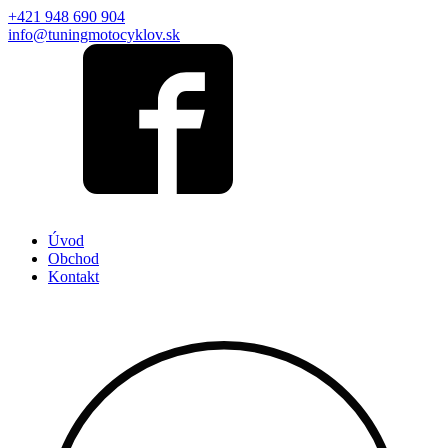
+421 948 690 904
info@tuningmotocyklov.sk
Úvod
Obchod
Kontakt