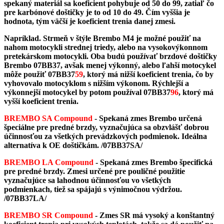
spekaný materiál sa koeficient pohybuje od 50 do 99, zatiaľ čo
pre karbónové doštičky je to od 10 do 49. Čím vyššia je
hodnota, tým väčší je koeficient trenia danej zmesi.
Napríklad. Strmeň v štýle Brembo M4 je možné použiť na
nahom motocykli strednej triedy, alebo na vysokovýkonnom
pretekárskom motocykli. Oba budú používať brzdové doštičky
Brembo 07BB37, avšak menej výkonný, alebo ľahší motocykel
môže použiť 07BB37
59
, ktorý má nižší koeficient trenia, čo by
vyhovovalo motocyklom s nižším výkonom. Rýchlejší a
výkonnejší motocykel by potom používal 07BB37
96
, ktorý má
vyšší koeficient trenia.
BREMBO SA Compound
- Spekaná zmes Brembo určená
špeciálne pre predné brzdy, vyznačujúca sa obzvlášť dobrou
účinnosťou za všetkých prevádzkových podmienok. Ideálna
alternatíva k OE doštičkám.
/07BB37SA/
BREMBO LA Compound
- Spekaná zmes Brembo špecifická
pre predné brzdy. Zmesi určené pre pouličné použitie
vyznačujúce sa lahodnou účinnosťou vo všetkých
podmienkach, tiež sa spájajú s výnimočnou výdržou.
/07BB37LA/
BREMBO SR Compound
-
Zmes SR má vysoký a konštantný