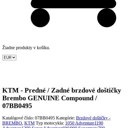
Žiadne produkty v košíku.
KTM - Predné / Zadné brzdové doštičky
Brembo GENUINE Compound /
07BB0495
Katalógové číslo:
07BB0495
Kategórie:
Brzdové doštičky -
BREMBO
,
KTM
Typ motocykla:
1050 Adventure
1190