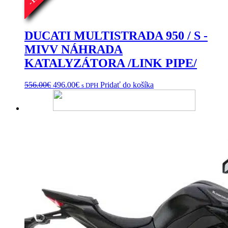
môžete
-
vybrať
na
stránke
DUCATI MULTISTRADA 950 / S -
produktu.
MIVV NÁHRADA
KATALYZÁTORA /LINK PIPE/
Pôvodná
Aktuálna
556.00
€
496.00
€
Pridať do košíka
s DPH
cena
cena
bola:
je:
556.00€.
496.00€.