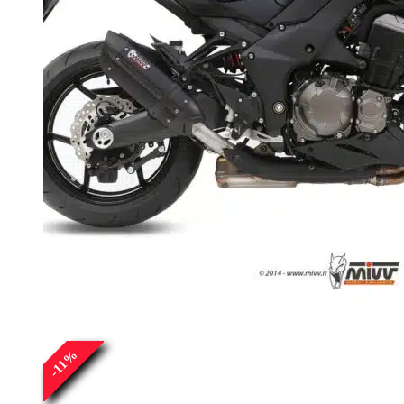
%
11
-