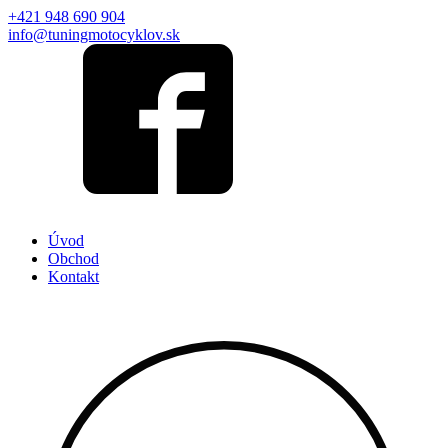
+421 948 690 904
info@tuningmotocyklov.sk
Úvod
Obchod
Kontakt