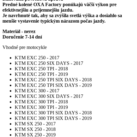
SX
Predné kolené OXA Factory ponúkajú väčší výkon pre
250
efektívnejšiu a príjemnejšiu jazdu.
-
Je navrhnuté tak, aby sa zvýšila svetlá výška a dosiahlo sa
OXA
menšie vystavenie typickým nárazom počas jazdy.
FACTORY
výfukové
Materiál - nerez
koleno
Doručenie 7-14 dní
Varnish
Vhodné pre motocykle
KTM EXC 250 - 2017
KTM EXC 250 SIX DAYS - 2017
KTM EXC 250 TPI - 2018
KTM EXC 250 TPI - 2019
KTM EXC 250 TPI SIX DAYS - 2018
KTM EXC 250 TPI SIX DAYS - 2019
KTM EXC 300 - 2017
KTM EXC 300 SIX DAYS - 2017
KTM EXC 300 TPI - 2018
KTM EXC 300 TPI - 2019
KTM EXC 300 TPI SIX DAYS - 2018
KTM EXC 300 TPI SIX DAYS - 2019
KTM SX 250 - 2017
KTM SX 250 - 2018
KTM SX 250 - 2019