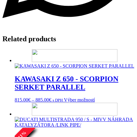
Related products
KAWASAKI Z 650 - SCORPION
SERKET PARALLEL
Price
Tento
815.00
€
–
885.00
€
Výber možností
s DPH
range:
produkt
815.00€
má
through
viacero
885.00€
variantov.
Možnosti
%
si
11