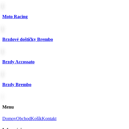
stránke
produktu.
Moto Racing
Brzdové doštičky Brembo
Brzdy Accossato
Brzdy Brembo
Menu
Domov
Obchod
Košík
Kontakt