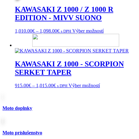
KAWASAKI Z 1000 / Z 1000 R
EDITION - MIVV SUONO
Price
Tento
1,010.00
€
–
1,098.00
€
Výber možností
s DPH
range:
produkt
1,010.00€
má
through
viacero
1,098.00€
variantov.
Možnosti
KAWASAKI Z 1000 - SCORPION
si
môžete
SERKET TAPER
vybrať
na
Price
Tento
915.00
€
–
1,015.00
€
Výber možností
s DPH
stránke
range:
produkt
produktu.
915.00€
má
through
viacero
1,015.00€
variantov.
Moto doplnky
Možnosti
si
môžete
vybrať
Moto príslušenstvo
na