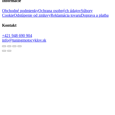
Informácie
Obchodné podmienky
Ochrana osobných údajov
Súbory
Cookie
Odstúpenie od zmluvy
Reklamácia tovaru
Doprava a platba
Kontakt
+421 948 690 904
info@tuningmotocyklov.sk