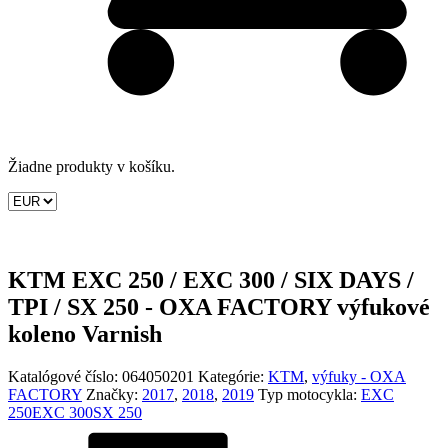
Žiadne produkty v košíku.
KTM EXC 250 / EXC 300 / SIX DAYS /
TPI / SX 250 - OXA FACTORY výfukové
koleno Varnish
Katalógové číslo:
064050201
Kategórie:
KTM
,
výfuky - OXA
FACTORY
Značky:
2017
,
2018
,
2019
Typ motocykla:
EXC
250
EXC 300
SX 250