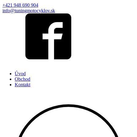
+421 948 690 904
info@tuningmotocyklov.sk
Úvod
Obchod
Kontakt