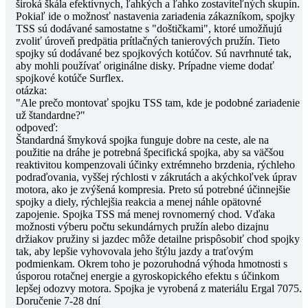
široká škála efektívnych, ľahkých a ľahko zostaviteľných skupín.
Pokiaľ ide o možnosť nastavenia zariadenia zákazníkom, spojky
TSS sú dodávané samostatne s "doštičkami", ktoré umožňujú
zvoliť úroveň predpätia prítlačných tanierových pružín. Tieto
spojky sú dodávané bez spojkových kotúčov. Sú navrhnuté tak,
aby mohli používať originálne disky. Prípadne vieme dodať
spojkové kotúče Surflex.
otázka:
"Ale prečo montovať spojku TSS tam, kde je podobné zariadenie
už štandardne?"
odpoveď:
Štandardná šmyková spojka funguje dobre na ceste, ale na
použitie na dráhe je potrebná špecifická spojka, aby sa väčšou
reaktivitou kompenzovali účinky extrémneho brzdenia, rýchleho
podraďovania, vyššej rýchlosti v zákrutách a akýchkoľvek úprav
motora, ako je zvýšená kompresia. Preto sú potrebné účinnejšie
spojky a diely, rýchlejšia reakcia a menej náhle opätovné
zapojenie. Spojka TSS má menej rovnomerný chod. Vďaka
možnosti výberu počtu sekundárnych pružín alebo dizajnu
držiakov pružiny si jazdec môže detailne prispôsobiť chod spojky
tak, aby lepšie vyhovovala jeho štýlu jazdy a traťovým
podmienkam. Okrem toho je pozoruhodná výhoda hmotnosti s
úsporou rotačnej energie a gyroskopického efektu s účinkom
lepšej odozvy motora. Spojka je vyrobená z materiálu Ergal 7075.
Doručenie 7-28 dní