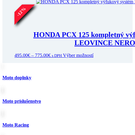
555.00€
variantov.
%
Možnosti
12
si
-
môžete
vybrať
na
HONDA PCX 125 kompletný výf
stránke
LEOVINCE NER
produktu.
Price
Tento
495.00
€
–
775.00
€
Výber možností
s DPH
range:
produkt
495.00€
má
through
viacero
775.00€
variantov.
Moto doplnky
Možnosti
si
môžete
vybrať
Moto príslušenstvo
na
stránke
produktu.
Moto Racing