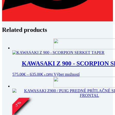
Related products
KAWASAKI Z 900 - SCORPION 
Price
Tento
575.00
€
–
635.00
€
Výber možností
s DPH
range:
produkt
575.00€
má
through
viacero
635.00€
variantov.
Možnosti
si
%
7
môžete
-
vybrať