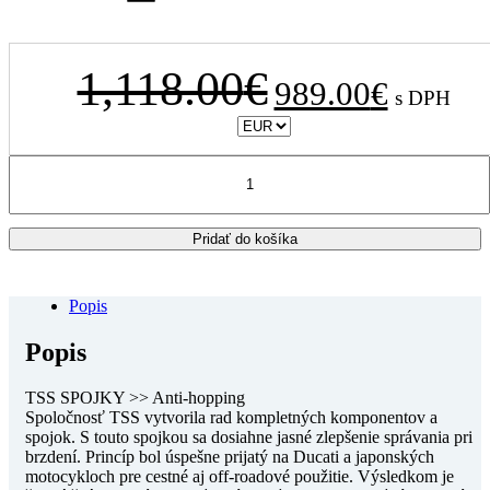
Pôvodná
Aktuálna
1,118.00
€
989.00
€
s DPH
cena
cena
bola:
je:
1,118.00€.
989.00€.
množstvo
KTM
Adventure
790
Pridať do košíka
2019-
2022
TSS
-
Popis
Klzná
spojka
Popis
TSS SPOJKY >> Anti-hopping
Spoločnosť TSS vytvorila rad kompletných komponentov a
spojok. S touto spojkou sa dosiahne jasné zlepšenie správania pri
brzdení. Princíp bol úspešne prijatý na Ducati a japonských
motocykloch pre cestné aj off-roadové použitie. Výsledkom je