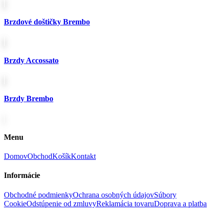
Brzdové doštičky Brembo
Brzdy Accossato
Brzdy Brembo
Menu
Domov
Obchod
Košík
Kontakt
Informácie
Obchodné podmienky
Ochrana osobných údajov
Súbory
Cookie
Odstúpenie od zmluvy
Reklamácia tovaru
Doprava a platba