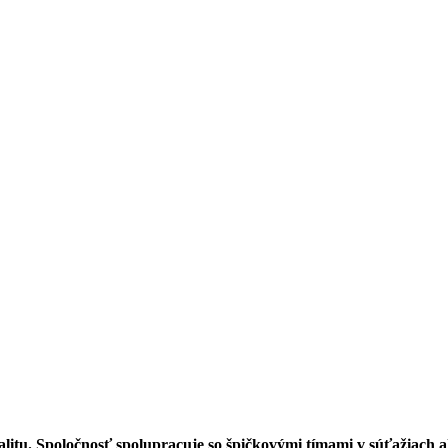
 kvalitu. Spoločnosť spolupracuje so špičkovými tímami v súťažiac