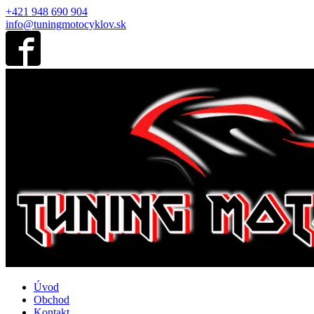
+421 948 690 904
info@tuningmotocyklov.sk
Úvod
Obchod
Kontakt