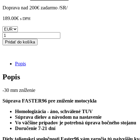
Doprava nad 200€ zadarmo /SR/
189.00
€
s DPH
množstvo
KTM
Pridať do košíka
990
RC
R
FASTER96
Popis
sada
pre
Popis
zníženie
motocykla
-30 mm zníženie
/
-30
Súprava FASTER96 pre zníženie motocykla
MM
Homologizácia - áno, schválené TUV
Súprava dielov a návodom na nastavenie
Vo väčšine prípadov je potrebná úprava bočného stojanu
Doručenie 7-21 dní
Diely talianskej spoločnosti Faster96 vám zaručia tú najvyššiu