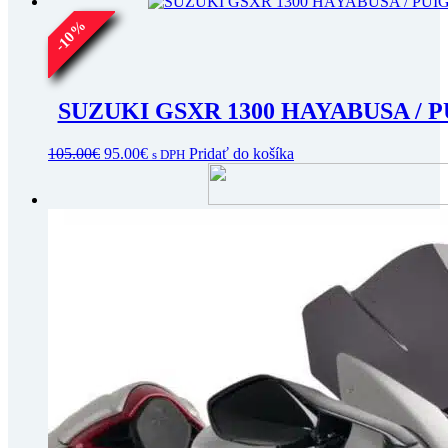
cena
cena
bola:
je:
%
10
162.00€.
150.00€.
-
SUZUKI GSXR 1300 HAYABUSA / 
Pôvodná
Aktuálna
105.00
€
95.00
€
Pridať do košíka
s DPH
cena
cena
bola:
je:
105.00€.
95.00€.