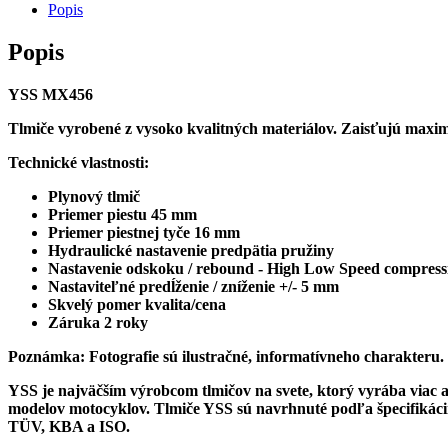
tlmič
Popis
YSS
-
Popis
MX456-
370HRWL-
YSS MX456
01
Tlmiče vyrobené z vysoko kvalitných materiálov. Zaisťujú maxim
Technické vlastnosti:
Plynový tlmič
Priemer piestu 45 mm
Priemer piestnej tyče 16 mm
Hydraulické nastavenie predpätia pružiny
Nastavenie odskoku / rebound - High Low Speed compress
Nastaviteľné predĺženie / zníženie +/- 5 mm
Skvelý pomer kvalita/cena
Záruka 2 roky
Poznámka: Fotografie sú ilustračné, informatívneho charakteru.
YSS je najväčším výrobcom tlmičov na svete, ktorý vyrába viac a
modelov motocyklov. Tlmiče YSS sú navrhnuté podľa špecifikácií
TÜV, KBA a ISO.