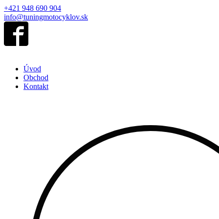
+421 948 690 904
info@tuningmotocyklov.sk
Úvod
Obchod
Kontakt