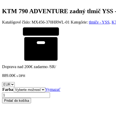
KTM 790 ADVENTURE zadný tlmič YSS
Katalógové číslo:
MX456-370HRWL-01
Kategórie:
tlmiče - YSS
,
K
Doprava nad 200€ zadarmo /SR/
889.00
€
s DPH
Farba
Vymazať
množstvo
KTM
Pridať do košíka
790
ADVENTURE
zadný