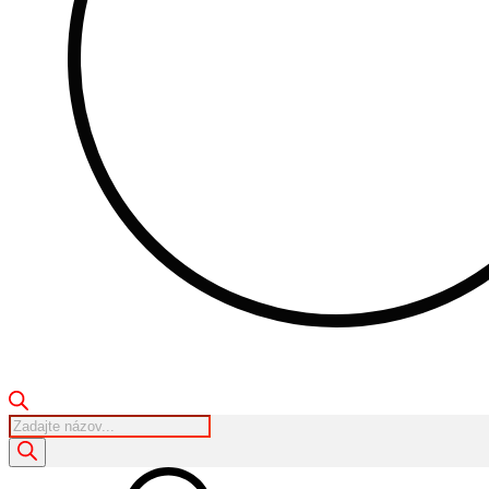
Products
search