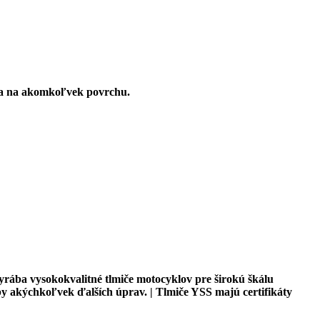
kla na akomkoľvek povrchu.
yrába vysokokvalitné tlmiče motocyklov pre širokú škálu
y akýchkoľvek ďalších úprav. | Tlmiče YSS majú certifikáty