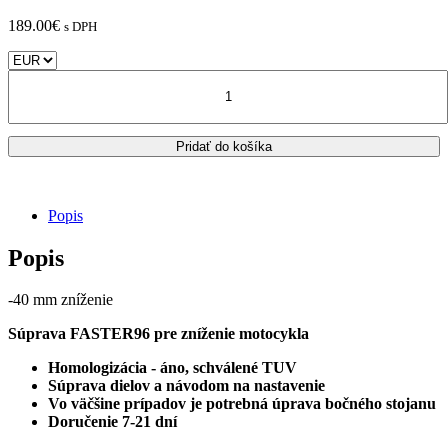
189.00
€
s DPH
množstvo
KTM
390
Adventure
Pridať do košíka
R
FASTER96
sada
pre
Popis
zníženie
motocykla
Popis
/
-40
MM
-40 mm zníženie
Súprava FASTER96 pre zníženie motocykla
Homologizácia - áno, schválené TUV
Súprava dielov a návodom na nastavenie
Vo väčšine prípadov je potrebná úprava bočného stojanu
Doručenie 7-21 dní