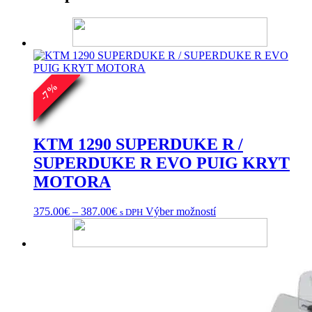
%
7
-
KTM 1290 SUPERDUKE R /
SUPERDUKE R EVO PUIG KRYT
MOTORA
Price
Tento
375.00
€
–
387.00
€
Výber možností
s DPH
range:
produkt
375.00€
má
through
viacero
387.00€
variantov.
Možnosti
si
môžete
vybrať