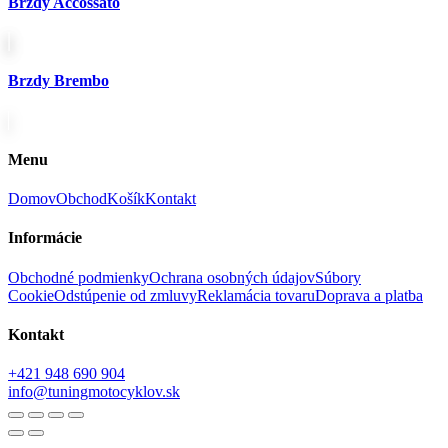
Brzdy Accossato
Brzdy Brembo
Menu
Domov
Obchod
Košík
Kontakt
Informácie
Obchodné podmienky
Ochrana osobných údajov
Súbory
Cookie
Odstúpenie od zmluvy
Reklamácia tovaru
Doprava a platba
Kontakt
+421 948 690 904
info@tuningmotocyklov.sk