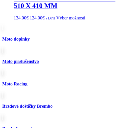
510 X 410 MM
Pôvodná
Aktuálna
Tento
134.00
€
124.00
€
Výber možností
s DPH
cena
cena
produkt
bola:
je:
má
134.00€.
124.00€.
viacero
variantov.
Moto doplnky
Možnosti
si
môžete
vybrať
Moto príslušenstvo
na
stránke
produktu.
Moto Racing
Brzdové doštičky Brembo