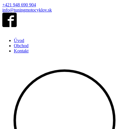
+421 948 690 904
info@tuningmotocyklov.sk
Úvod
Obchod
Kontakt