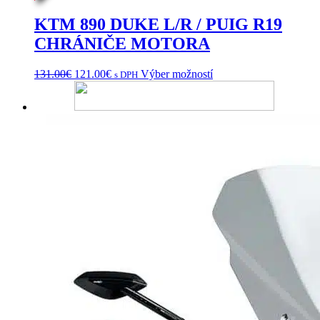
KTM 890 DUKE L/R / PUIG R19
CHRÁNIČE MOTORA
Pôvodná
Aktuálna
Tento
131.00
€
121.00
€
Výber možností
s DPH
cena
cena
produkt
bola:
je:
má
131.00€.
121.00€.
viacero
variantov.
Možnosti
si
môžete
vybrať
na
stránke
produktu.