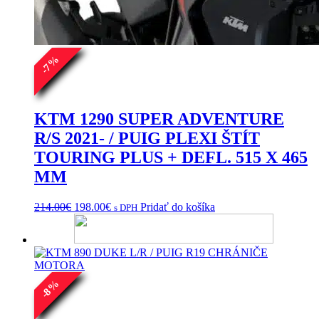
%
7
-
KTM 1290 SUPER ADVENTURE
R/S 2021- / PUIG PLEXI ŠTÍT
TOURING PLUS + DEFL. 515 X 465
MM
Pôvodná
Aktuálna
214.00
€
198.00
€
Pridať do košíka
s DPH
cena
cena
bola:
je:
214.00€.
198.00€.
%
8
-