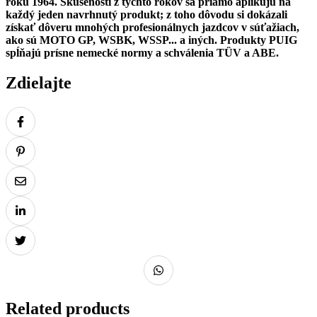
roku 1964. Skúsenosti z týchto rokov sa priamo aplikujú na
každý jeden navrhnutý produkt; z toho dôvodu si dokázali
získať dôveru mnohých profesionálnych jazdcov v súťažiach,
ako sú MOTO GP, WSBK, WSSP... a iných.
Produkty PUIG
spĺňajú prísne nemecké normy a schválenia TÜV a ABE.
Zdielajte
Related products