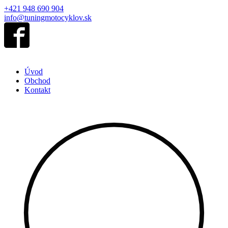
+421 948 690 904
info@tuningmotocyklov.sk
Úvod
Obchod
Kontakt