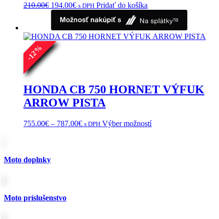
Pôvodná
Aktuálna
210.00
€
194.00
€
Pridať do košíka
s DPH
cena
cena
bola:
je:
210.00€.
194.00€.
%
12
-
HONDA CB 750 HORNET VÝFUK
ARROW PISTA
Price
Tento
755.00
€
–
787.00
€
Výber možností
s DPH
range:
produkt
755.00€
má
through
viacero
787.00€
variantov.
Moto doplnky
Možnosti
si
môžete
vybrať
Moto príslušenstvo
na
stránke