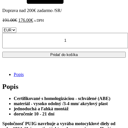
Doprava nad 200€ zadarmo /SR/
Pôvodná
Aktuálna
191.00
€
176.00
€
s DPH
cena
cena
bola:
je:
množstvo
191.00€.
176.00€.
KTM
1290
SUPER
Pridať do košíka
ADVENTURE
R/S
/
PUIG
Popis
PLEXI
ŠTÍT
Popis
TOURING
+
DEFLEKTOR
Certifikované s homologizáciou - schválené (ABE)
440
materiál - vysoko odolný /3-4 mm/
akrylový plast
X
jednoduchá a ľahká montáž
465
doručenie 10 - 21 dní
Spoločnosť PUIG navrhuje a vyrába motocyklové diely od