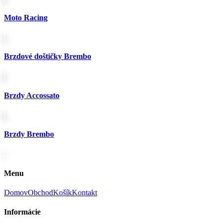
produktu.
Moto Racing
Brzdové doštičky Brembo
Brzdy Accossato
Brzdy Brembo
Menu
Domov
Obchod
Košík
Kontakt
Informácie