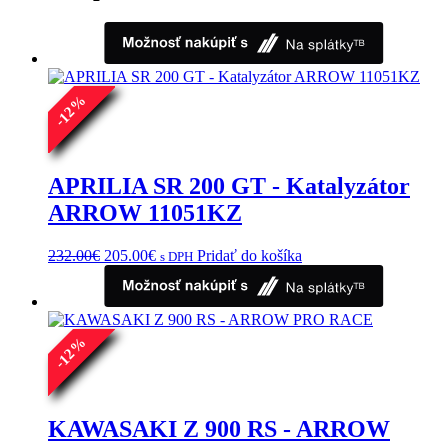
%
12
-
APRILIA SR 200 GT - Katalyzátor
ARROW 11051KZ
Pôvodná
Aktuálna
232.00
€
205.00
€
Pridať do košíka
s DPH
cena
cena
bola:
je:
232.00€.
205.00€.
%
12
-
KAWASAKI Z 900 RS - ARROW