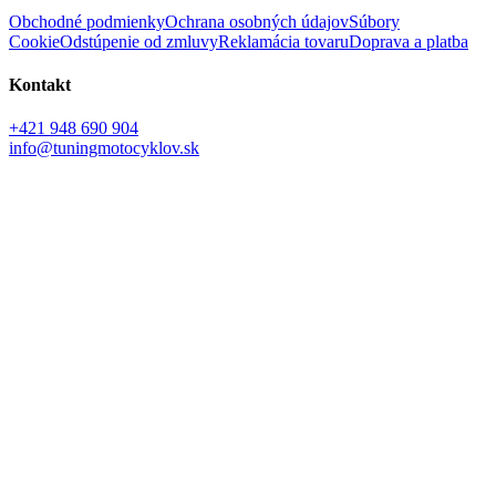
Obchodné podmienky
Ochrana osobných údajov
Súbory
Cookie
Odstúpenie od zmluvy
Reklamácia tovaru
Doprava a platba
Kontakt
+421 948 690 904
info@tuningmotocyklov.sk