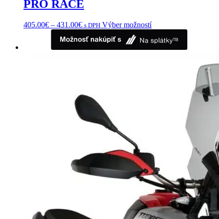
PRO RACE
Price
Tento
405.00
€
–
431.00
€
Výber možností
s DPH
range:
produkt
405.00€
má
through
viacero
431.00€
variantov.
Možnosti
si
môžete
vybrať
na
stránke
produktu.