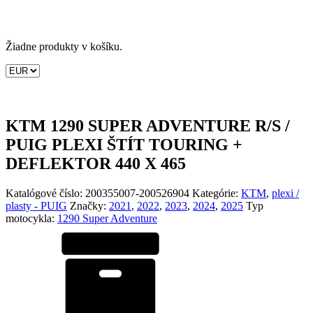
Žiadne produkty v košíku.
KTM 1290 SUPER ADVENTURE R/S /
PUIG PLEXI ŠTÍT TOURING +
DEFLEKTOR 440 X 465
Katalógové číslo:
200355007-200526904
Kategórie:
KTM
,
plexi /
plasty - PUIG
Značky:
2021
,
2022
,
2023
,
2024
,
2025
Typ
motocykla:
1290 Super Adventure