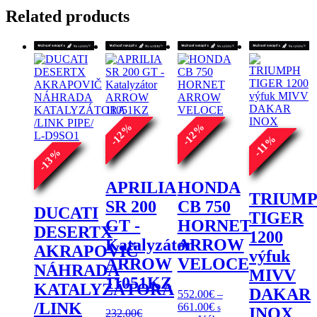
Related products
%
%
12
12
%
-
-
11
%
-
13
-
APRILIA
HONDA
TRIUM
SR 200
CB 750
DUCATI
TIGER
GT -
HORNET
DESERTX
1200
Katalyzátor
ARROW
AKRAPOVIČ
výfuk
ARROW
VELOCE
NÁHRADA
MIVV
11051KZ
KATALYZÁTORA
DAKAR
552.00
€
–
/LINK
Price
661.00
€
s
INOX
232.00
€