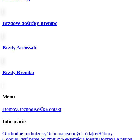
Brzdové doštičky Brembo
Brzdy Accossato
Brzdy Brembo
Menu
Domov
Obchod
Košík
Kontakt
Informácie
Obchodné podmienky
Ochrana osobných údajov
Súbory
Cookie
Odstúpenie od zmluvy
Reklamácia tovaru
Doprava a platba