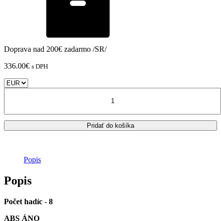
Doprava nad 200€ zadarmo /SR/
336.00
€
s DPH
množstvo
KAWASAKI
NINJA
ZX-
Pridať do košíka
6R
pancierové
brzdové
hadice
Popis
-
FREN
Popis
TUBO
Typ
4
Počet hadíc
-
8
/carbon/
ABS ÁNO