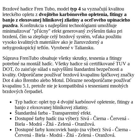
Brzdové hadice Fren Tubo, model
typ 4
sa vyznačujú kvalitou
leteckého opletu z
dvojitého karbónového opletenia, fitingy a
banjo z eloxovanej hliníkovej zliatiny a oceľového upínacieho
puzdra
. Konštrukcia s najlepšími technológiami umožňuje
minimalizovať "pľúcny" efekt generovaný zvýšením tlaku pri
brzdení, čím sa zlepšuje celý brzdový systém, vďaka použitiu
vysoko kvalitných materiálov ako je žiaruvzdorný a
nehygroskopický teflón. Vyrobené v Taliansku.
Súprava FrenTubo obsahuje všetky skrutky, tesnenia a fitingy
potrebné na montáž hadíc. Všetky hadice sú certifikované TUV a
DOT, čo zaisťuje súlad s najvyššími štandardmi bezpečnosti a
kvality. Odporúčame používať brzdovú kvapalinu špičkovej značky
Dot 4 ako Brembo alebo Motul. Dôrazne neodporúčame používať
kvapalinu 5.1, pretože nie je kompatibilná s tesneniami mnohých
brzdových čerpadiel.
Typ hadice: oplet typ 4 dvojité karbónové opletenie, fitingy a
banjo z eloxovanej hliníkovej zliatiny.
Štandardná farba - Transparentný efekt.
Dostupné farby hadíc (na výber): Sivá - Čierna - Červená -
Biela - Modrá - Žltá - Zelená - Oranžová.
Dostupné farby koncoviek banjo (na výber): Sivá - Čierna -
Červená - Biela - Modrá - Žltá - Zelená - Oranžová.