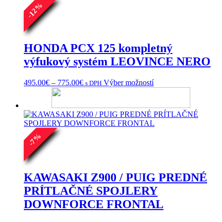
%
12
-
HONDA PCX 125 kompletný
výfukový systém LEOVINCE NERO
Price
Tento
495.00
€
–
775.00
€
Výber možností
s DPH
range:
produkt
495.00€
má
through
viacero
775.00€
variantov.
Možnosti
si
%
7
môžete
-
vybrať
na
stránke
KAWASAKI Z900 / PUIG PREDNÉ
produktu.
PRÍTLAČNÉ SPOJLERY
DOWNFORCE FRONTAL