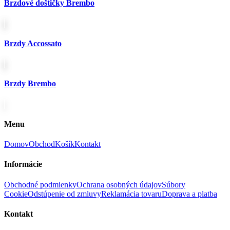
Brzdové doštičky Brembo
Brzdy Accossato
Brzdy Brembo
Menu
Domov
Obchod
Košík
Kontakt
Informácie
Obchodné podmienky
Ochrana osobných údajov
Súbory
Cookie
Odstúpenie od zmluvy
Reklamácia tovaru
Doprava a platba
Kontakt