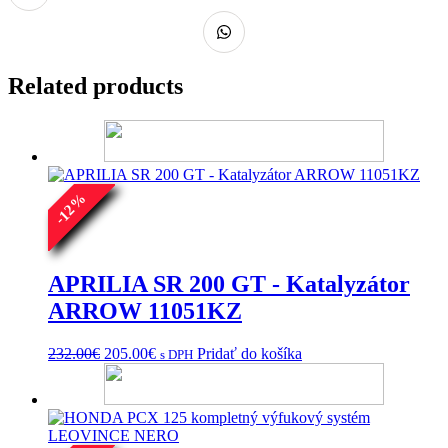
Related products
%
12
-
APRILIA SR 200 GT - Katalyzátor
ARROW 11051KZ
Pôvodná
Aktuálna
232.00
€
205.00
€
Pridať do košíka
s DPH
cena
cena
bola:
je:
232.00€.
205.00€.