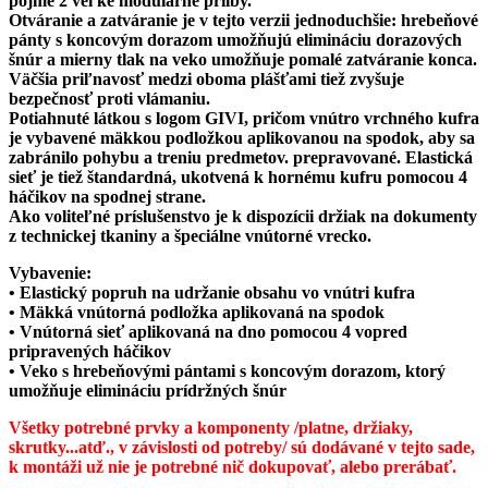
pojme 2 veľké modulárne prilby.
Otváranie a zatváranie je v tejto verzii jednoduchšie: hrebeňové
pánty s koncovým dorazom umožňujú elimináciu dorazových
šnúr a mierny tlak na veko umožňuje pomalé zatváranie konca.
Väčšia priľnavosť medzi oboma plášťami tiež zvyšuje
bezpečnosť proti vlámaniu.
Potiahnuté látkou s logom GIVI, pričom vnútro vrchného kufra
je vybavené mäkkou podložkou aplikovanou na spodok, aby sa
zabránilo pohybu a treniu predmetov. prepravované. Elastická
sieť je tiež štandardná, ukotvená k hornému kufru pomocou 4
háčikov na spodnej strane.
Ako voliteľné príslušenstvo je k dispozícii držiak na dokumenty
z technickej tkaniny a špeciálne vnútorné vrecko.
Vybavenie:
• Elastický popruh na udržanie obsahu vo vnútri kufra
• Mäkká vnútorná podložka aplikovaná na spodok
• Vnútorná sieť aplikovaná na dno pomocou 4 vopred
pripravených háčikov
• Veko s hrebeňovými pántami s koncovým dorazom, ktorý
umožňuje elimináciu prídržných šnúr
Všetky potrebné prvky a komponenty /platne, držiaky,
skrutky...atď., v závislosti od potreby/ sú dodávané v tejto sade,
k montáži už nie je potrebné nič dokupovať, alebo prerábať.