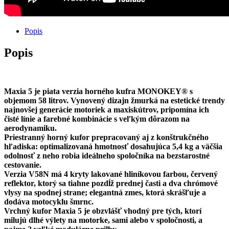
Popis
Popis
Maxia 5 je piata verzia horného kufra MONOKEY® s
objemom 58 litrov. Vynovený dizajn žmurká na estetické trendy
najnovšej generácie motoriek a maxiskútrov, pripomína ich
čisté línie a farebné kombinácie s veľkým dôrazom na
aerodynamiku.
Priestranný horný kufor prepracovaný aj z konštrukčného
hľadiska: optimalizovaná hmotnosť dosahujúca 5,4 kg a väčšia
odolnosť z neho robia ideálneho spoločníka na bezstarostné
cestovanie.
Verzia V58N má 4 kryty lakované hliníkovou farbou, červený
reflektor, ktorý sa tiahne pozdĺž prednej časti a dva chrómové
vlysy na spodnej strane; elegantná zmes, ktorá skrášľuje a
dodáva motocyklu šmrnc.
Vrchný kufor Maxia 5 je obzvlášť vhodný pre tých, ktorí
milujú dlhé výlety na motorke, sami alebo v spoločnosti, a