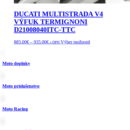
DUCATI MULTISTRADA V4
VÝFUK TERMIGNONI
D21008040ITC-TTC
Price
Tento
885.00
€
–
935.00
€
Výber možností
s DPH
range:
produkt
885.00€
má
through
viacero
935.00€
variantov.
Moto doplnky
Možnosti
si
môžete
vybrať
Moto príslušenstvo
na
stránke
produktu.
Moto Racing