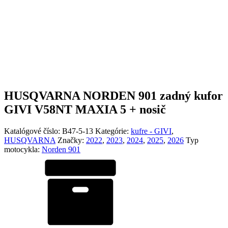
HUSQVARNA NORDEN 901 zadný kufor
GIVI V58NT MAXIA 5 + nosič
Katalógové číslo:
B47-5-13
Kategórie:
kufre - GIVI
,
HUSQVARNA
Značky:
2022
,
2023
,
2024
,
2025
,
2026
Typ
motocykla:
Norden 901