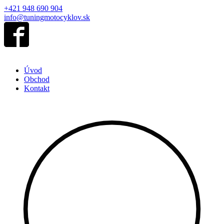
+421 948 690 904
info@tuningmotocyklov.sk
Úvod
Obchod
Kontakt