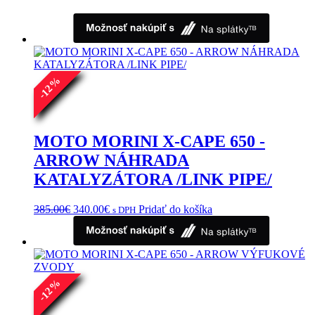
%
12
-
MOTO MORINI X-CAPE 650 -
ARROW NÁHRADA
KATALYZÁTORA /LINK PIPE/
Pôvodná
Aktuálna
385.00
€
340.00
€
Pridať do košíka
s DPH
cena
cena
bola:
je:
385.00€.
340.00€.
%
12
-