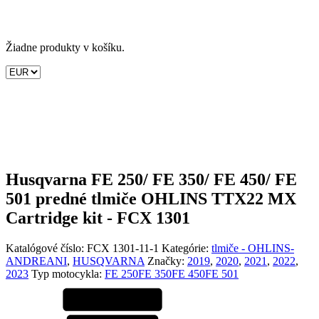
Žiadne produkty v košíku.
Husqvarna FE 250/ FE 350/ FE 450/ FE
501 predné tlmiče OHLINS TTX22 MX
Cartridge kit - FCX 1301
Katalógové číslo:
FCX 1301-11-1
Kategórie:
tlmiče - OHLINS-
ANDREANI
,
HUSQVARNA
Značky:
2019
,
2020
,
2021
,
2022
,
2023
Typ motocykla:
FE 250
FE 350
FE 450
FE 501