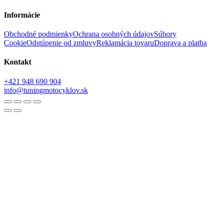
Informácie
Obchodné podmienky
Ochrana osobných údajov
Súbory
Cookie
Odstúpenie od zmluvy
Reklamácia tovaru
Doprava a platba
Kontakt
+421 948 690 904
info@tuningmotocyklov.sk