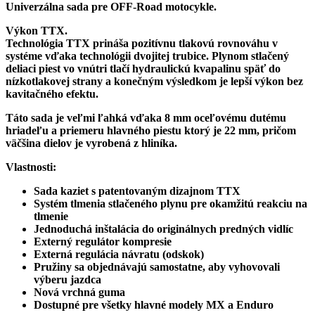
Univerzálna sada pre OFF-Road motocykle.
Cartridge
kit
Výkon TTX.
-
Technológia TTX prináša pozitívnu tlakovú rovnováhu v
FCX
systéme vďaka technológii dvojitej trubice. Plynom stlačený
1301
deliaci piest vo vnútri tlačí hydraulickú kvapalinu späť do
nízkotlakovej strany a konečným výsledkom je lepší výkon bez
kavitačného efektu.
Táto sada je veľmi ľahká vďaka 8 mm oceľovému dutému
hriadeľu a priemeru hlavného piestu ktorý je 22 mm, pričom
väčšina dielov je vyrobená z hliníka.
Vlastnosti:
Sada kaziet s patentovaným dizajnom TTX
Systém tlmenia stlačeného plynu pre okamžitú reakciu na
tlmenie
Jednoduchá inštalácia do originálnych predných vidlíc
Externý regulátor kompresie
Externá regulácia návratu (odskok)
Pružiny sa objednávajú samostatne, aby vyhovovali
výberu jazdca
Nová vrchná guma
Dostupné pre všetky hlavné modely MX a Enduro