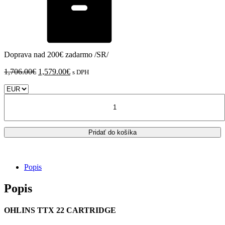
Doprava nad 200€ zadarmo /SR/
Pôvodná
Aktuálna
1,706.00
€
1,579.00
€
s DPH
cena
cena
bola:
je:
množstvo
1,706.00€.
1,579.00€.
Husqvarna
FE
250/
Pridať do košíka
FE
350/
FE
450/
Popis
FE
501
Popis
predné
tlmiče
OHLINS
OHLINS TTX 22 CARTRIDGE
TTX22
MX