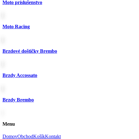
Moto príslušenstvo
na
stránke
produktu.
Moto Racing
Brzdové doštičky Brembo
Brzdy Accossato
Brzdy Brembo
Menu
Domov
Obchod
Košík
Kontakt