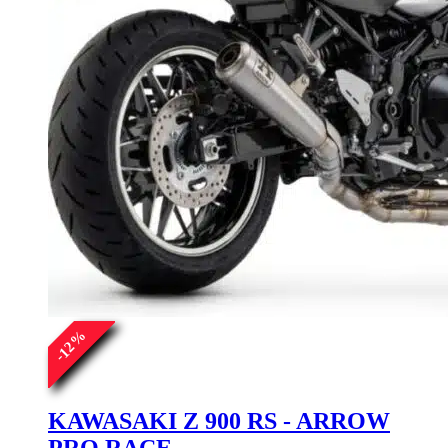
%
12
-
KAWASAKI Z 900 RS - ARROW