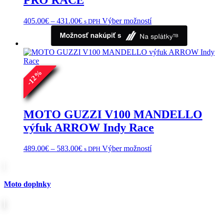
PRO RACE
Price
Tento
405.00
€
–
431.00
€
Výber možností
s DPH
range:
produkt
405.00€
má
through
viacero
431.00€
variantov.
Možnosti
%
si
12
môžete
-
vybrať
na
stránke
MOTO GUZZI V100 MANDELLO
produktu.
výfuk ARROW Indy Race
Price
Tento
489.00
€
–
583.00
€
Výber možností
s DPH
range:
produkt
489.00€
má
through
viacero
583.00€
variantov.
Moto doplnky
Možnosti
si
môžete
vybrať