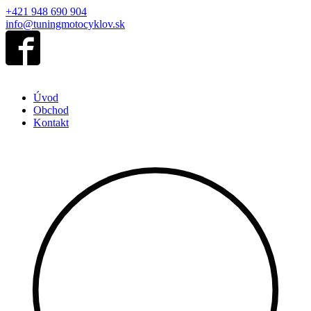
+421 948 690 904
info@tuningmotocyklov.sk
Úvod
Obchod
Kontakt