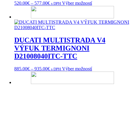
Price
Tento
520.00
€
–
577.00
€
Výber možností
s DPH
range:
produkt
520.00€
má
through
viacero
577.00€
variantov.
Možnosti
si
DUCATI MULTISTRADA V4
môžete
vybrať
VÝFUK TERMIGNONI
na
D21008040ITC-TTC
stránke
produktu.
Price
Tento
885.00
€
–
935.00
€
Výber možností
s DPH
range:
produkt
885.00€
má
through
viacero
935.00€
variantov.
Možnosti
si
môžete
vybrať
na
stránke
produktu.