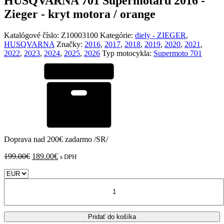
HUSQVARNA 701 Supermotard 2016 -
Zieger - kryt motora / orange
Katalógové číslo:
Z10003100
Kategórie:
diely - ZIEGER
,
HUSQVARNA
Značky:
2016
,
2017
,
2018
,
2019
,
2020
,
2021
,
2022
,
2023
,
2024
,
2025
,
2026
Typ motocykla:
Supermoto 701
Doprava nad 200€ zadarmo /SR/
Pôvodná
Aktuálna
199.00
€
189.00
€
s DPH
cena
cena
bola:
je:
množstvo
199.00€.
189.00€.
HUSQVARNA
701
Supermotard
Pridať do košíka
2016