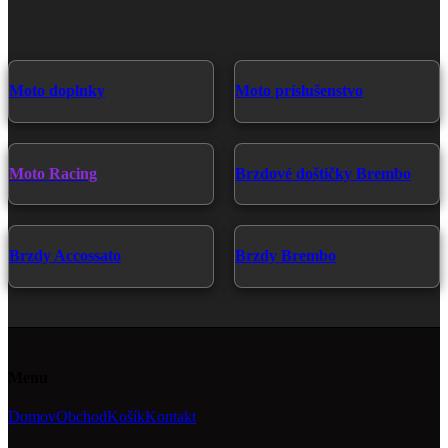
má
viacero
variantov.
Možnosti
si
Moto doplnky
Moto príslušenstvo
môžete
vybrať
na
stránke
produktu.
Moto Racing
Brzdové doštičky Brembo
Brzdy Accossato
Brzdy Brembo
Menu
Domov
Obchod
Košík
Kontakt