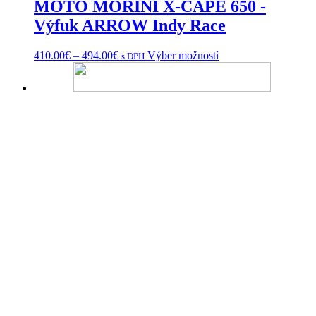
MOTO MORINI X-CAPE 650 -
Výfuk ARROW Indy Race
Price
Tento
410.00
€
–
494.00
€
Výber možností
s DPH
range:
produkt
410.00€
má
through
viacero
494.00€
variantov.
Možnosti
si
môžete
vybrať
na
stránke
produktu.