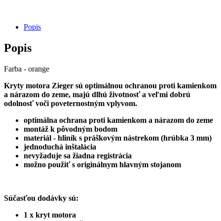
-
Zieger
-
Popis
kryt
motora
Popis
/
orange
Farba - orange
Kryty motora Zieger sú optimálnou ochranou proti kamienkom
a nárazom do zeme, majú dlhú životnosť a veľmi dobrú
odolnosť voči poveternostným vplyvom.
optimálna ochrana proti kamienkom a nárazom do zeme
montáž k pôvodným bodom
materiál - hliník s práškovým nástrekom (hrúbka 3 mm)
jednoduchá inštalácia
nevyžaduje sa žiadna registrácia
možno použiť s originálnym hlavným stojanom
Súčasťou dodávky sú:
1 x kryt motora