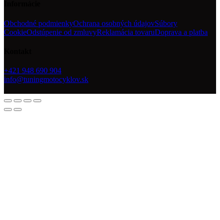
Informácie
Obchodné podmienky
Ochrana osobných údajov
Súbory
Cookie
Odstúpenie od zmluvy
Reklamácia tovaru
Doprava a platba
Kontakt
+421 948 690 904
info@tuningmotocyklov.sk