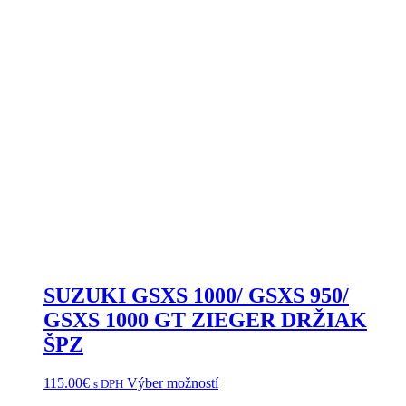
SUZUKI GSXS 1000/ GSXS 950/
GSXS 1000 GT ZIEGER DRŽIAK
ŠPZ
Tento
115.00
€
Výber možností
s DPH
produkt