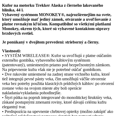
Kufor na motorku Trekker Alaska z čierneho lakovaného
hliníka, 44 l.
Vybavený systémom MONOKEY®, najrozšírenejším na svete,
ktorý umožňuje mať jediný zámok, otváranie a uvoľňovanie z
platne rovnakým kľúčom. Kompatibilné so všetkými platňami
Monokey, okrem tých, ktoré sú vybavené kontaktom súpravy
brzdových svetiel.
Je ponúkaný v dvojitom prevedení: strieborný a čierny.
Vlastnosti:
• SYSTÉM WIRELEASE®: Kufor sa uvoľňujú z platne otáčaním
externého gombíka, vybaveného káblovým systémom
(patentovaný), umiestneným priamo pod bezpečnostným zámkom.
Na pripevnenie kufra však nie je potrebné otáčať gombíkom.
• Dve rukoväte umiestnené na zadnej strane vrchného kufra, ktoré
tiež integrujú pevné pánty veka, čím umožňujú väčšie otvorenie
veka bez potreby použitia klasických prídržných káblov: po otvorení
zostane veko na svojom mieste aby boli operácie
nakladania/vykladania pohodlnejšie.
• Štyri pútka na popruh integrované do monolitickej štruktúry veka,
získané postupnými zmenami roviny, ktoré dávajú celému kufru
elegantný tvar.
• Predispozícia na upevnenie chrbtovej opierky (možno zakúpiť ako