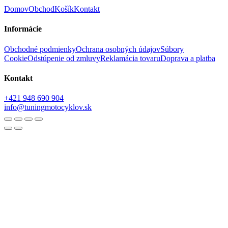
Domov
Obchod
Košík
Kontakt
Informácie
Obchodné podmienky
Ochrana osobných údajov
Súbory
Cookie
Odstúpenie od zmluvy
Reklamácia tovaru
Doprava a platba
Kontakt
+421 948 690 904
info@tuningmotocyklov.sk