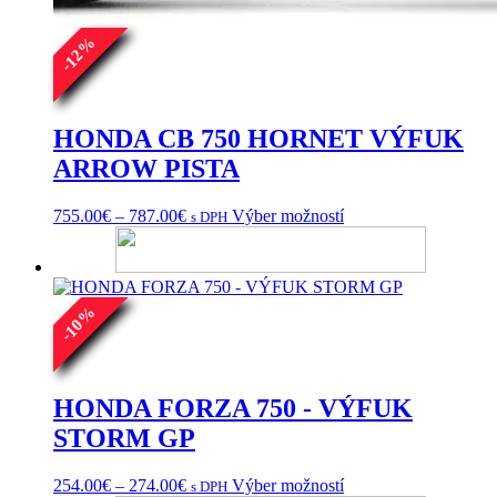
%
12
-
HONDA CB 750 HORNET VÝFUK
ARROW PISTA
Price
Tento
755.00
€
–
787.00
€
Výber možností
s DPH
range:
produkt
755.00€
má
through
viacero
787.00€
variantov.
%
Možnosti
10
si
-
môžete
vybrať
na
HONDA FORZA 750 - VÝFUK
stránke
STORM GP
produktu.
Price
Tento
254.00
€
–
274.00
€
Výber možností
s DPH