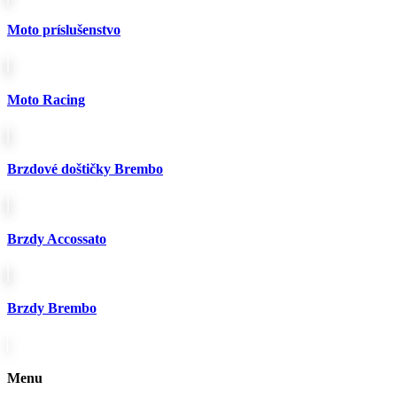
môžete
vybrať
Moto príslušenstvo
na
stránke
produktu.
Moto Racing
Brzdové doštičky Brembo
Brzdy Accossato
Brzdy Brembo
Menu