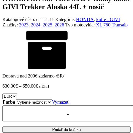
GIVI Trekker Alaska 44L + nosič
Katalógové číslo:
cf11-1-11
Kategórie:
HONDA
,
kufre - GIVI
Značky:
2023
,
2024
,
2025
,
2026
Typ motocykla:
XL 750 Transalp
Doprava nad 200€ zadarmo /SR/
Price
630.00
€
–
650.00
€
s DPH
range:
630.00€
through
Farba
Vymazať
650.00€
množstvo
HONDA
XL
750
TRANSALP
Pridať do košíka