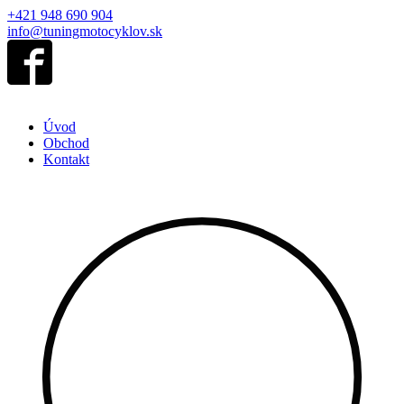
+421 948 690 904
info@tuningmotocyklov.sk
Úvod
Obchod
Kontakt