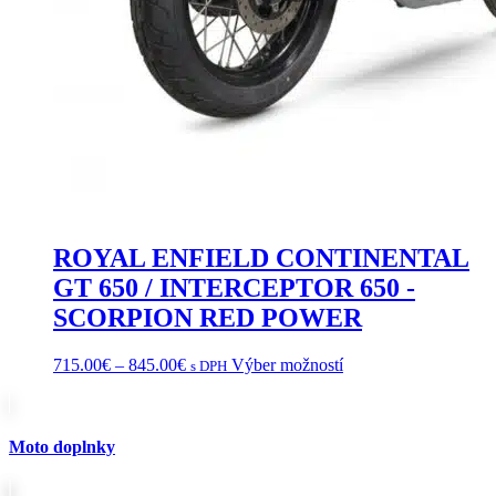
ROYAL ENFIELD CONTINENTAL
GT 650 / INTERCEPTOR 650 -
SCORPION RED POWER
Price
Tento
715.00
€
–
845.00
€
Výber možností
s DPH
range:
produkt
715.00€
má
through
viacero
845.00€
variantov.
Moto doplnky
Možnosti
si