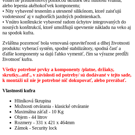
voliteľné príslušenstvo) pomocou skrutiek bez nutnosti vŕtania,
alebo lepenia akéhokoľvek komponentu;
• Nity vybavené tesnením a utesnené silikónom, ktoré zaisťujú
vodotesnosť aj v najhorších jazdných podmienkach.
• Vnútro konštrukcie vybavené radom úchytov integrovaných do
nosných konštrukcií, ktoré umožňujú upevnenie nákladu na veko aj
na spodok kufra.
Zvláštna pozornosť bola venovaná opraviteľnosti a dlhej životnosti
produktu: vyberací systém, spodné stabilizátory, spodná časť a
ďalšie komponenty sa dajú ľahko vymeniť, čím sa výrazne predĺži
životnosť kufra.
Všetky potrebné prvky a komponenty /platne, držiaky,
skrutky...atď., v závislosti od potreby/ sú dodávané v tejto sade,
k montáži už nie je potrebné nič dokupovať, alebo prerábať.
Vlastnosti kufra
Hliníková škrupina
Možnosti otvárania - klasické otváranie
Maximálna záťaž - 10 Kg
Objem - 44 litrov
Rozmery - 331 x 421 x 464mm
Zámok - Security lock