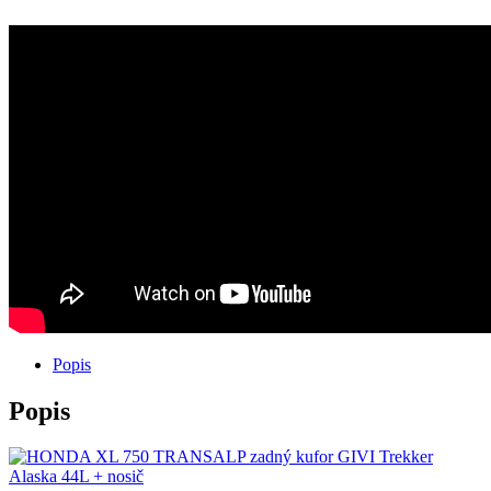
zadný
kufor
GIVI
Trekker
Alaska
44L
+
nosič
Popis
Popis