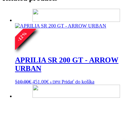
%
12
-
APRILIA SR 200 GT - ARROW
URBAN
Pôvodná
Aktuálna
510.00
€
451.00
€
Pridať do košíka
s DPH
cena
cena
bola:
je:
510.00€.
451.00€.