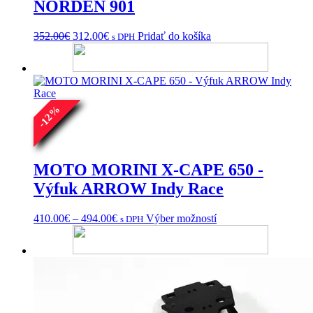
NORDEN 901
Pôvodná
Aktuálna
352.00
€
312.00
€
Pridať do košíka
s DPH
cena
cena
bola:
je:
352.00€.
312.00€.
%
12
-
MOTO MORINI X-CAPE 650 -
Výfuk ARROW Indy Race
Price
Tento
410.00
€
–
494.00
€
Výber možností
s DPH
range:
produkt
410.00€
má
through
viacero
494.00€
variantov.
Možnosti
si
môžete