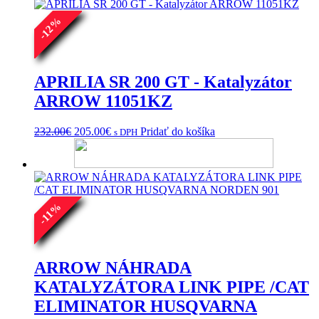
%
12
-
APRILIA SR 200 GT - Katalyzátor
ARROW 11051KZ
Pôvodná
Aktuálna
232.00
€
205.00
€
Pridať do košíka
s DPH
cena
cena
bola:
je:
232.00€.
205.00€.
%
11
-
ARROW NÁHRADA
KATALYZÁTORA LINK PIPE /CAT
ELIMINATOR HUSQVARNA