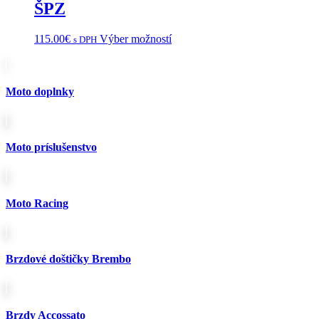
ŠPZ
Tento
115.00
€
Výber možností
s DPH
produkt
má
viacero
variantov.
Moto doplnky
Možnosti
si
môžete
vybrať
Moto príslušenstvo
na
stránke
produktu.
Moto Racing
Brzdové doštičky Brembo
Brzdy Accossato