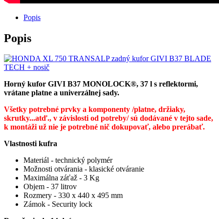
Popis
Popis
Horný kufor GIVI B37 MONOLOCK®, 37 l s reflektormi,
vrátane platne a univerzálnej sady.
Všetky potrebné prvky a komponenty /platne, držiaky,
skrutky...atď., v závislosti od potreby/ sú dodávané v tejto sade,
k montáži už nie je potrebné nič dokupovať, alebo prerábať.
Vlastnosti kufra
Materiál - technický polymér
Možnosti otvárania - klasické otváranie
Maximálna záťaž - 3 Kg
Objem - 37 litrov
Rozmery - 330 x 440 x 495 mm
Zámok - Security lock