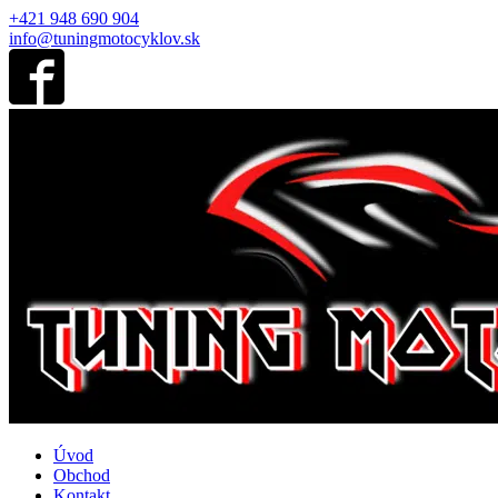
+421 948 690 904
info@tuningmotocyklov.sk
Úvod
Obchod
Kontakt