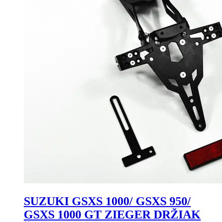
vybrať
na
stránke
produktu.
SUZUKI GSXS 1000/ GSXS 950/
GSXS 1000 GT ZIEGER DRŽIAK