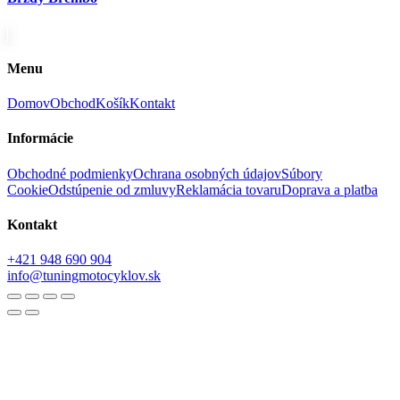
Menu
Domov
Obchod
Košík
Kontakt
Informácie
Obchodné podmienky
Ochrana osobných údajov
Súbory
Cookie
Odstúpenie od zmluvy
Reklamácia tovaru
Doprava a platba
Kontakt
+421 948 690 904
info@tuningmotocyklov.sk