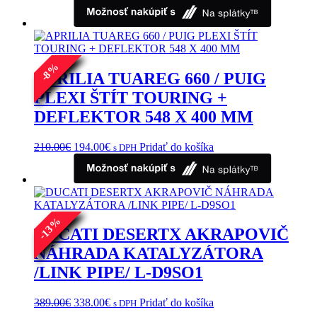
range:
produkt
produktu.
254.00€
má
through
viacero
274.00€
variantov.
Možnosti
si
%
8
APRILIA TUAREG 660 / PUIG
môžete
-
vybrať
PLEXI ŠTÍT TOURING +
na
DEFLEKTOR 548 X 400 MM
stránke
produktu.
Pôvodná
Aktuálna
210.00
€
194.00
€
Pridať do košíka
s DPH
cena
cena
bola:
je:
210.00€.
194.00€.
%
13
DUCATI DESERTX AKRAPOVIČ
-
NÁHRADA KATALYZÁTORA
/LINK PIPE/ L-D9SO1
Pôvodná
Aktuálna
389.00
€
338.00
€
Pridať do košíka
s DPH
cena
cena