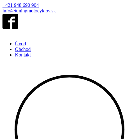
+421 948 690 904
info@tuningmotocyklov.sk
Úvod
Obchod
Kontakt