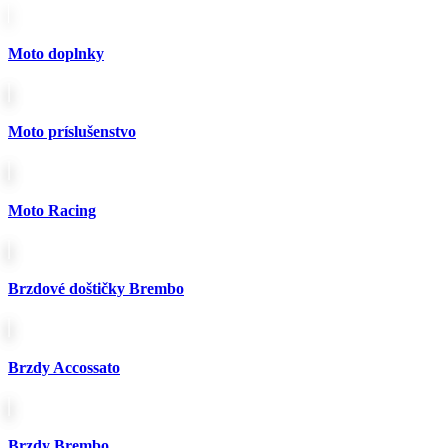
bola:
je:
389.00€.
338.00€.
Moto doplnky
Moto príslušenstvo
Moto Racing
Brzdové doštičky Brembo
Brzdy Accossato
Brzdy Brembo