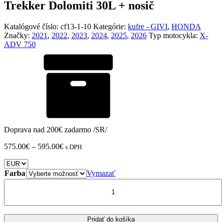
Trekker Dolomiti 30L + nosič
Katalógové číslo:
cf13-1-10
Kategórie:
kufre - GIVI
,
HONDA
Značky:
2021
,
2022
,
2023
,
2024
,
2025
,
2026
Typ motocykla:
X-
ADV 750
Doprava nad 200€ zadarmo /SR/
Price
575.00
€
–
595.00
€
s DPH
range:
575.00€
through
Farba
Vymazať
595.00€
množstvo
HONDA
X-
ADV
750
Pridať do košíka