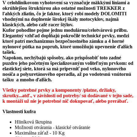
V celohliníkovom vyhotovení sa vyznačuje mäkkými líniami a
okrúhlejšou štruktúrou ako ostatné možnosti TREKKER z
ľahkých zliatin, čo je faktor, ktorý robí modely DOLOMITI
vhodnými na doplnenie širokej škály motocyklov, najmä
klasických, alebo café racer štýlov.
Kufor pohodlne pojme jednu modulárnu/celotvárovú prilbu.
Elegantný vzhľad dopĺňajú pokročilé technické prvky, medzi
ktoré patrí mechanizmus bezpečnostného zámku a 4 horné
nylonové pútka na popruh, ktoré umožňujú upevnenie ďalších
tašiek.
Napokon, nechýbajú spôsoby, ako prispôsobiť toto zadné
puzdro jeho početným špecializovaným voliteľným prvkom: od
elastickej siete, ktorá sa má pripevniť pod veko, nylonového
nosiča a polyuretánového operadla, až po vodotesnú vnútornú
tašku a mnoho ďalších.
Všetky potrebné prvky a komponenty /platne, držiaky,
skrutky...atď., v závislosti od potreby/ sú dodávané v tejto sade,
k montáži už nie je potrebné nič dokupovať, alebo prerábať.
Vlastnosti kufra
Hliníková škrupina
Možnosti otvárania - klasické otváranie
Maximálna záťaž - 10 Kg