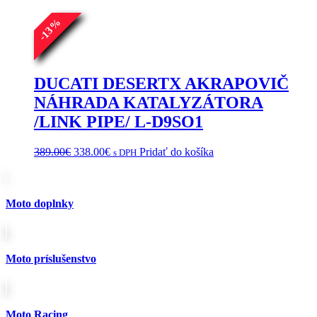
%
13
-
DUCATI DESERTX AKRAPOVIČ
NÁHRADA KATALYZÁTORA
/LINK PIPE/ L-D9SO1
Pôvodná
Aktuálna
389.00
€
338.00
€
Pridať do košíka
s DPH
cena
cena
bola:
je:
389.00€.
338.00€.
Moto doplnky
Moto príslušenstvo
Moto Racing