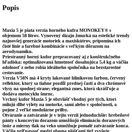
Popis
Maxia 5 je piata verzia horného kufra MONOKEY® s
objemom 58 litrov. Vynovený dizajn žmurká na estetické trendy
najnovšej generácie motoriek a maxiskútrov, pripomína ich
čisté línie a farebné kombinácie s veľkým dôrazom na
aerodynamiku.
Priestranný horný kufor prepracovaný aj z konštrukčného
hľadiska: optimalizovaná hmotnosť dosahujúca 5,4 kg a väčšia
odolnosť z neho robia ideálneho spoločníka na bezstarostné
cestovanie.
Verzia V58N má 4 kryty lakované hliníkovou farbou, červený
reflektor, ktorý sa tiahne pozdĺž prednej časti a dva chrómové
vlysy na spodnej strane; elegantná zmes, ktorá skrášľuje a
dodáva motocyklu šmrnc.
Vrchný kufor Maxia 5 je obzvlášť vhodný pre tých, ktorí
milujú dlhé výlety na motorke, sami alebo v spoločnosti, a
pojme 2 veľké modulárne prilby.
Otváranie a zatváranie je v tejto verzii jednoduchšie: hrebeňové
pánty s koncovým dorazom umožňujú elimináciu dorazových
šnúr a mierny tlak na veko umožňuje pomalé zatváranie konca.
Väčšia priľnavosť medzi oboma plášťami tiež zvyšuje