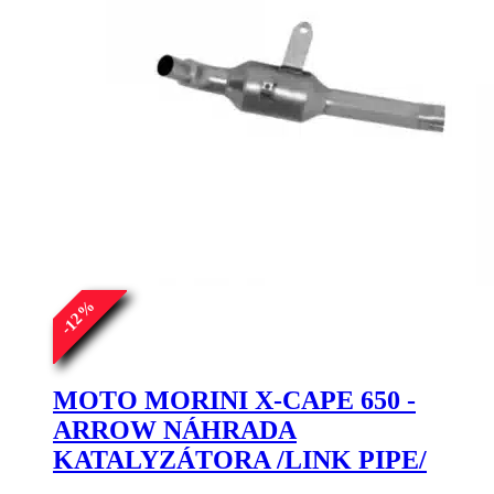
stránke
produktu.
%
12
-
MOTO MORINI X-CAPE 650 -
ARROW NÁHRADA
KATALYZÁTORA /LINK PIPE/