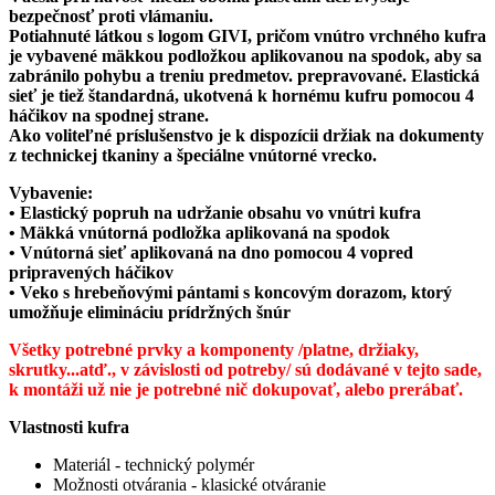
bezpečnosť proti vlámaniu.
Potiahnuté látkou s logom GIVI, pričom vnútro vrchného kufra
je vybavené mäkkou podložkou aplikovanou na spodok, aby sa
zabránilo pohybu a treniu predmetov. prepravované. Elastická
sieť je tiež štandardná, ukotvená k hornému kufru pomocou 4
háčikov na spodnej strane.
Ako voliteľné príslušenstvo je k dispozícii držiak na dokumenty
z technickej tkaniny a špeciálne vnútorné vrecko.
Vybavenie:
• Elastický popruh na udržanie obsahu vo vnútri kufra
• Mäkká vnútorná podložka aplikovaná na spodok
• Vnútorná sieť aplikovaná na dno pomocou 4 vopred
pripravených háčikov
• Veko s hrebeňovými pántami s koncovým dorazom, ktorý
umožňuje elimináciu prídržných šnúr
Všetky potrebné prvky a komponenty /platne, držiaky,
skrutky...atď., v závislosti od potreby/ sú dodávané v tejto sade,
k montáži už nie je potrebné nič dokupovať, alebo prerábať.
Vlastnosti kufra
Materiál - technický polymér
Možnosti otvárania - klasické otváranie