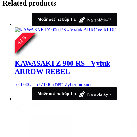
Related products
%
12
-
KAWASAKI Z 900 RS - Výfuk
ARROW REBEL
Price
Tento
520.00
€
–
577.00
€
Výber možností
s DPH
range:
produkt
520.00€
má
through
viacero
577.00€
variantov.
Možnosti
si
môžete
vybrať
na