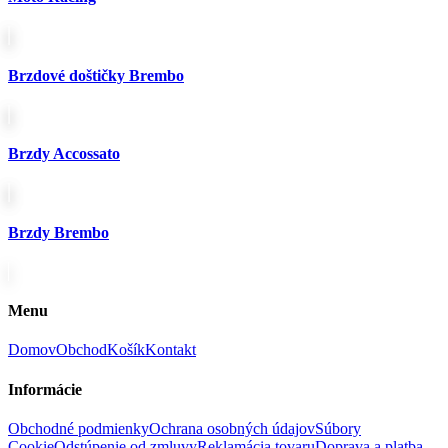
Brzdové doštičky Brembo
Brzdy Accossato
Brzdy Brembo
Menu
Domov
Obchod
Košík
Kontakt
Informácie
Obchodné podmienky
Ochrana osobných údajov
Súbory
Cookie
Odstúpenie od zmluvy
Reklamácia tovaru
Doprava a platba