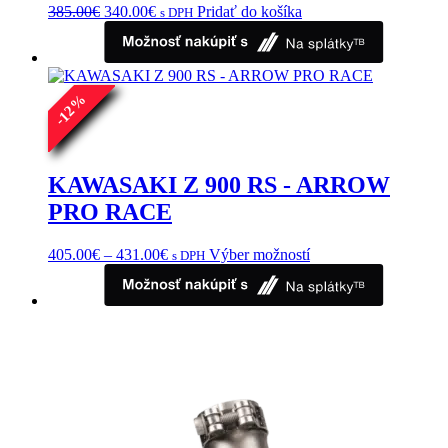
Pôvodná
Aktuálna
385.00
€
340.00
€
Pridať do košíka
s DPH
cena
cena
bola:
je:
385.00€.
340.00€.
%
12
-
KAWASAKI Z 900 RS - ARROW
PRO RACE
Price
Tento
405.00
€
–
431.00
€
Výber možností
s DPH
range:
produkt
405.00€
má
through
viacero
431.00€
variantov.
Možnosti
si
môžete
vybrať
na
stránke