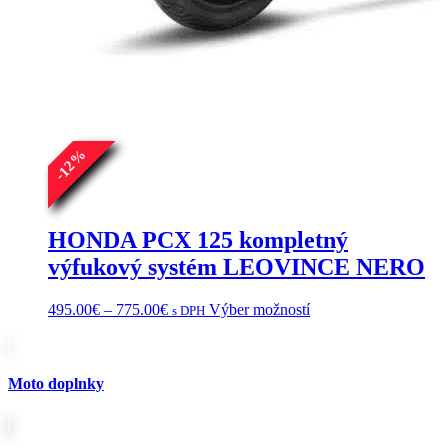
%
12
-
HONDA PCX 125 kompletný
výfukový systém LEOVINCE NERO
Price
Tento
495.00
€
–
775.00
€
Výber možností
s DPH
range:
produkt
495.00€
má
through
viacero
775.00€
variantov.
Moto doplnky
Možnosti
si
môžete