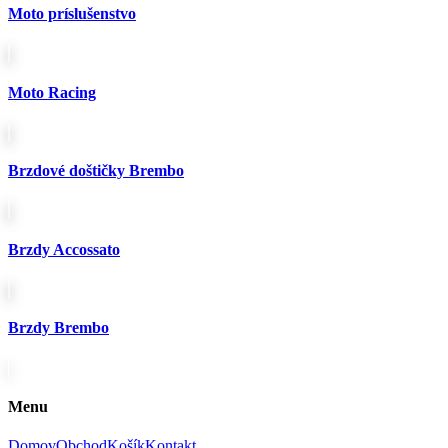
vybrať
Moto príslušenstvo
na
stránke
produktu.
Moto Racing
Brzdové doštičky Brembo
Brzdy Accossato
Brzdy Brembo
Menu
Domov
Obchod
Košík
Kontakt