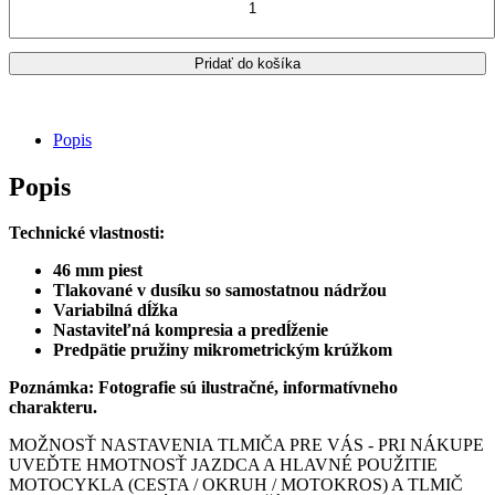
Honda
CBR
650
Pridať do košíka
R
/
CB
650
Popis
R
zadný
Popis
tlmič
OHLINS
–
Technické vlastnosti:
S46HR1C1
/
46 mm piest
HO
Tlakované v dusíku so samostatnou nádržou
913
Variabilná dĺžka
Nastaviteľná kompresia a predĺženie
Predpätie pružiny mikrometrickým krúžkom
Poznámka: Fotografie sú ilustračné, informatívneho
charakteru.
MOŽNOSŤ NASTAVENIA TLMIČA PRE VÁS - PRI NÁKUPE
UVEĎTE HMOTNOSŤ JAZDCA A HLAVNÉ POUŽITIE
MOTOCYKLA (CESTA / OKRUH / MOTOKROS) A TLMIČ