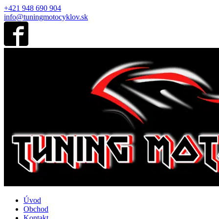
+421 948 690 904
info@tuningmotocyklov.sk
Úvod
Obchod
Kontakt