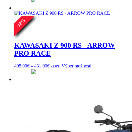
%
12
-
KAWASAKI Z 900 RS - ARROW
PRO RACE
Price
Tento
405.00
€
–
431.00
€
Výber možností
s DPH
range:
produkt
405.00€
má
through
viacero
431.00€
variantov.
Možnosti
si
môžete
vybrať
na
stránke
produktu.