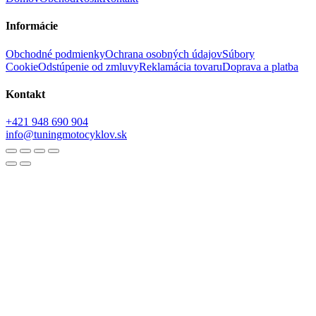
Informácie
Obchodné podmienky
Ochrana osobných údajov
Súbory
Cookie
Odstúpenie od zmluvy
Reklamácia tovaru
Doprava a platba
Kontakt
+421 948 690 904
info@tuningmotocyklov.sk