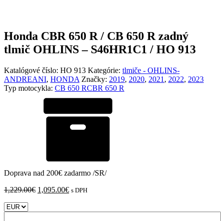
Honda CBR 650 R / CB 650 R zadný
tlmič OHLINS – S46HR1C1 / HO 913
Katalógové číslo:
HO 913
Kategórie:
tlmiče - OHLINS-
ANDREANI
,
HONDA
Značky:
2019
,
2020
,
2021
,
2022
,
2023
Typ motocykla:
CB 650 R
CBR 650 R
Doprava nad 200€ zadarmo /SR/
Pôvodná
Aktuálna
1,229.00
€
1,095.00
€
s DPH
cena
cena
bola:
je:
množstvo
1,229.00€.
1,095.00€.