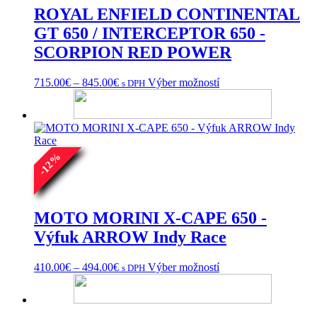
ROYAL ENFIELD CONTINENTAL
GT 650 / INTERCEPTOR 650 -
SCORPION RED POWER
Price
Tento
715.00
€
–
845.00
€
Výber možností
s DPH
range:
produkt
715.00€
má
through
viacero
845.00€
variantov.
Možnosti
%
si
12
môžete
-
vybrať
na
stránke
MOTO MORINI X-CAPE 650 -
produktu.
Výfuk ARROW Indy Race
Price
Tento
410.00
€
–
494.00
€
Výber možností
s DPH
range:
produkt
410.00€
má
through
viacero