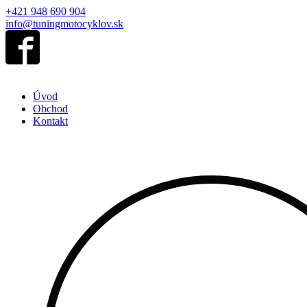
+421 948 690 904
info@tuningmotocyklov.sk
Úvod
Obchod
Kontakt