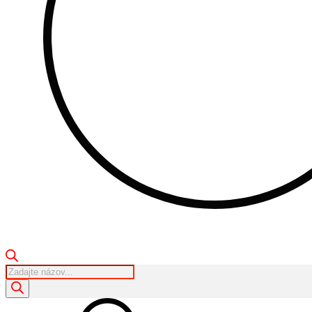
Products
search