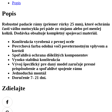
Popis
1100
L
Popis
Africa
Twin
ADV
Robustné padacie rámy (priemer rúrky 25 mm), ktoré ochránia
Sports,
časti vášho motocykla pri páde zo stojanu alebo pri menšej
čierne,
kolízii. Dodávka obsahuje kompletný spojovací materiál.
lakované
Konštrukcia vyrobená z pevnej ocele
Povrchová farba odolná voči poveternostným vplyvom a
korózii
Spoľahlivá ochrana dôležitých komponentov
Vysoko stabilná konštrukcia
Vývoj špecifický pre daný model zaručuje presné
prispôsobenie a spoľahlivé spojenie rámu
Jednoduchá montáž
Doručenie 7- 21 dní.
Zdielajte