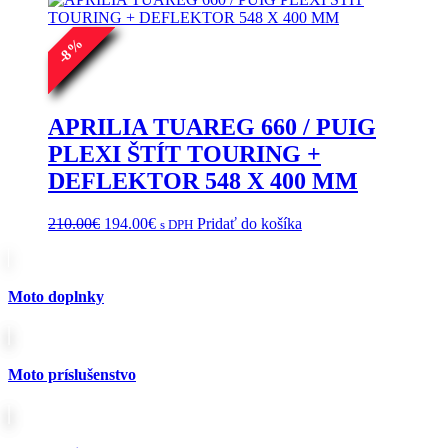
%
8
-
APRILIA TUAREG 660 / PUIG
PLEXI ŠTÍT TOURING +
DEFLEKTOR 548 X 400 MM
Pôvodná
Aktuálna
210.00
€
194.00
€
Pridať do košíka
s DPH
cena
cena
bola:
je:
210.00€.
194.00€.
Moto doplnky
Moto príslušenstvo