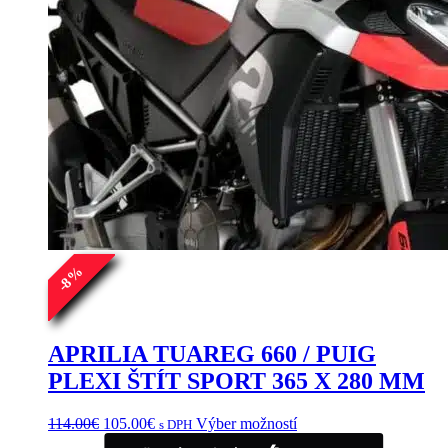
%
8
-
APRILIA TUAREG 660 / PUIG
PLEXI ŠTÍT SPORT 365 X 280 MM
Pôvodná
Aktuálna
Tento
114.00
€
105.00
€
Výber možností
s DPH
cena
cena
produkt