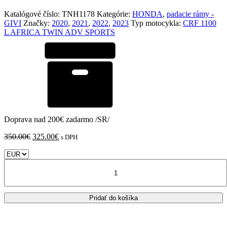
Katalógové číslo:
TNH1178
Kategórie:
HONDA
,
padacie rámy -
GIVI
Značky:
2020
,
2021
,
2022
,
2023
Typ motocykla:
CRF 1100
L AFRICA TWIN ADV SPORTS
Doprava nad 200€ zadarmo /SR/
Pôvodná
Aktuálna
350.00
€
325.00
€
s DPH
cena
cena
bola:
je:
množstvo
350.00€.
325.00€.
GIVI
TNH1178
padacie
Pridať do košíka
rámy
horné
Honda
CRF