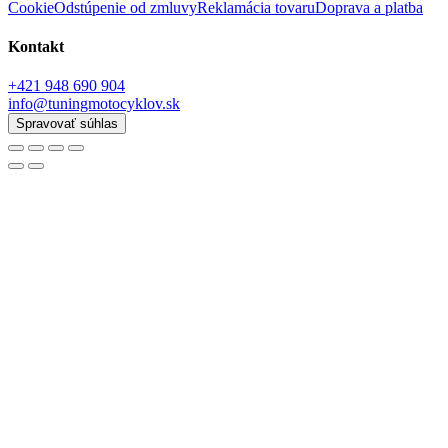
Cookie
Odstúpenie od zmluvy
Reklamácia tovaru
Doprava a platba
Kontakt
+421 948 690 904
info@tuningmotocyklov.sk
Spravovať súhlas