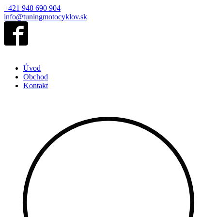
+421 948 690 904
info@tuningmotocyklov.sk
Úvod
Obchod
Kontakt