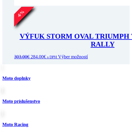
%
6
-
VÝFUK STORM OVAL TRIUMPH TI
RALLY
Pôvodná
Aktuálna
Tento
303.00
€
284.00
€
Výber možností
s DPH
cena
cena
produkt
bola:
je:
má
303.00€.
284.00€.
viacero
variantov.
Moto doplnky
Možnosti
si
môžete
vybrať
Moto príslušenstvo
na
stránke
produktu.
Moto Racing