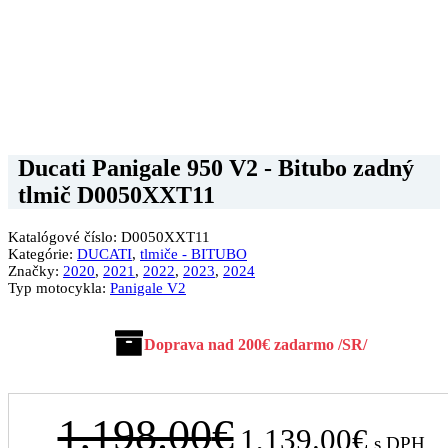
Ducati Panigale 950 V2 - Bitubo zadný
tlmič D0050XXT11
Katalógové číslo:
D0050XXT11
Kategórie:
DUCATI
,
tlmiče - BITUBO
Značky:
2020
,
2021
,
2022
,
2023
,
2024
Typ motocykla:
Panigale V2
Doprava nad 200€ zadarmo /SR/
Pôvodná
Aktuálna
1,198.00
€
1,139.00
€
s DPH
cena
cena