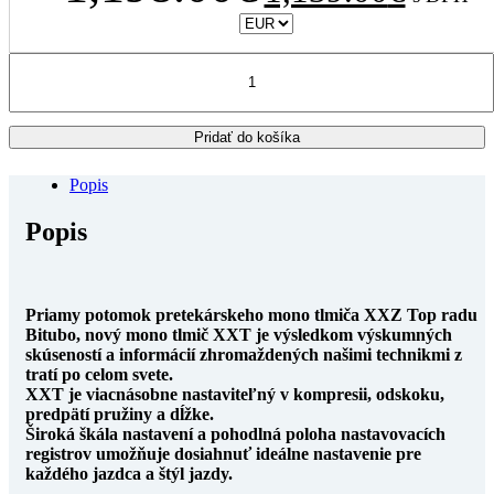
bola:
je:
1,198.00€.
1,139.00
množstvo
Ducati
Panigale
950
Pridať do košíka
V2
-
Bitubo
Popis
zadný
tlmič
Popis
D0050XXT11
Priamy potomok pretekárskeho mono tlmiča XXZ Top radu
Bitubo, nový mono tlmič XXT je výsledkom výskumných
skúseností a informácií zhromaždených našimi technikmi z
tratí po celom svete.
XXT je viacnásobne nastaviteľný v kompresii, odskoku,
predpätí pružiny a dĺžke.
Široká škála nastavení a pohodlná poloha nastavovacích
registrov umožňuje dosiahnuť ideálne nastavenie pre
každého jazdca a štýl jazdy.