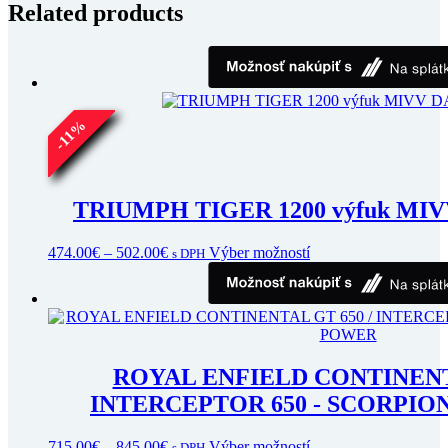
Related products
%
11
-
TRIUMPH TIGER 1200 výfuk MI
Price
Tento
474.00
€
–
502.00
€
Výber možností
s DPH
range:
produkt
474.00€
má
through
viacero
502.00€
variantov.
Možnosti
si
ROYAL ENFIELD CONTINENTA
môžete
vybrať
INTERCEPTOR 650 - SCORPI
na
stránke
Price
Tento
715.00
€
–
845.00
€
Výber možností
s DPH