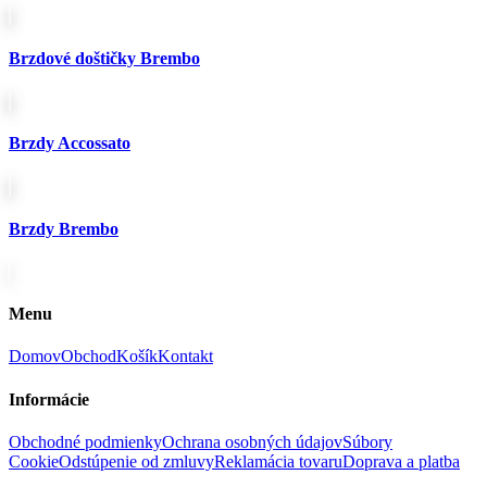
Brzdové doštičky Brembo
Brzdy Accossato
Brzdy Brembo
Menu
Domov
Obchod
Košík
Kontakt
Informácie
Obchodné podmienky
Ochrana osobných údajov
Súbory
Cookie
Odstúpenie od zmluvy
Reklamácia tovaru
Doprava a platba