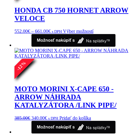
HONDA CB 750 HORNET ARROW
VELOCE
Price
Tento
552.00
€
–
661.00
€
Výber možností
s DPH
range:
produkt
552.00€
má
through
viacero
661.00€
variantov.
Možnosti
%
si
12
môžete
-
vybrať
na
stránke
MOTO MORINI X-CAPE 650 -
produktu.
ARROW NÁHRADA
KATALYZÁTORA /LINK PIPE/
Pôvodná
Aktuálna
385.00
€
340.00
€
Pridať do košíka
s DPH
cena
cena
bola:
je:
385.00€.
340.00€.