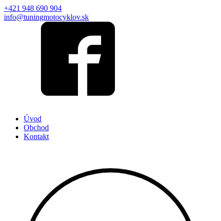
+421 948 690 904
info@tuningmotocyklov.sk
Úvod
Obchod
Kontakt