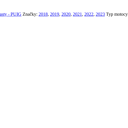
plasty - PUIG
Značky:
2018
,
2019
,
2020
,
2021
,
2022
,
2023
Typ motocy