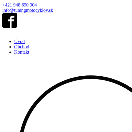
+421 948 690 904
info@tuningmotocyklov.sk
Úvod
Obchod
Kontakt