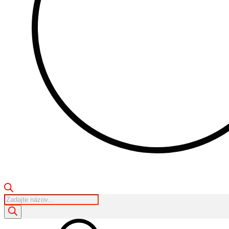
Products
search