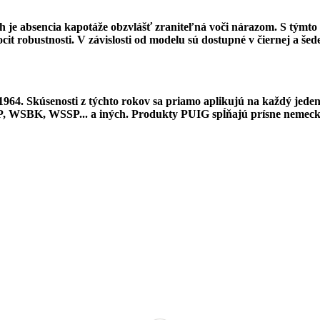
e absencia kapotáže obzvlášť zraniteľná voči nárazom. S týmto d
cit robustnosti.
V závislosti od modelu sú dostupné v čiernej a šed
64. Skúsenosti z týchto rokov sa priamo aplikujú na každý jeden
P, WSBK, WSSP... a iných.
Produkty PUIG spĺňajú prísne nemeck