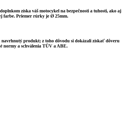
oplnkom získa váš motocykel na bezpečnosti a tuhosti, ako aj
ej farbe. Priemer rúrky je
Ø
25mm.
 navrhnutý produkt; z toho dôvodu si dokázali získať dôveru
é normy a schválenia TÜV a ABE.