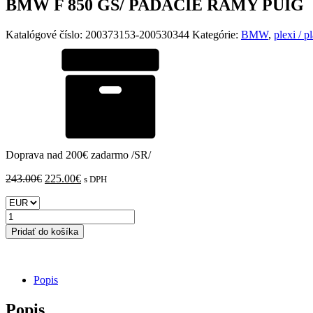
BMW F 850 GS/ PADACIE RÁMY PUIG
Katalógové číslo:
200373153-200530344
Kategórie:
BMW
,
plexi / 
Doprava nad 200€ zadarmo /SR/
Pôvodná
Aktuálna
243.00
€
225.00
€
s DPH
cena
cena
bola:
je:
množstvo
243.00€.
225.00€.
BMW
Pridať do košíka
F
850
GS/
PADACIE
Popis
RÁMY
PUIG
Popis