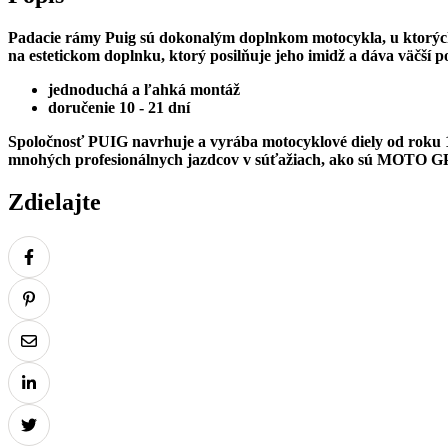
Padacie rámy
Puig sú dokonalým doplnkom motocykla, u ktorých j
na estetickom doplnku, ktorý posilňuje jeho imidž a dáva väčší po
jednoduchá a ľahká montáž
doručenie 10 - 21 dní
Spoločnosť PUIG navrhuje a vyrába motocyklové diely od roku 19
mnohých profesionálnych jazdcov v súťažiach, ako sú MOTO G
Zdielajte